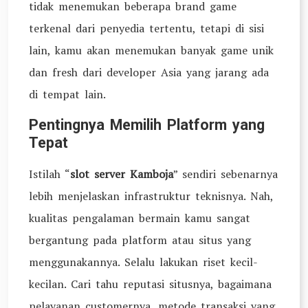
tidak menemukan beberapa brand game
terkenal dari penyedia tertentu, tetapi di sisi
lain, kamu akan menemukan banyak game unik
dan fresh dari developer Asia yang jarang ada
di tempat lain.
Pentingnya Memilih Platform yang
Tepat
Istilah “
slot server Kamboja
” sendiri sebenarnya
lebih menjelaskan infrastruktur teknisnya. Nah,
kualitas pengalaman bermain kamu sangat
bergantung pada platform atau situs yang
menggunakannya. Selalu lakukan riset kecil-
kecilan. Cari tahu reputasi situsnya, bagaimana
pelayanan customernya, metode transaksi yang