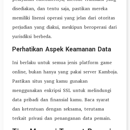
disediakan, dan tentu saja, pastikan mereka
memiliki lisensi operasi yang jelas dari otoritas
perjudian yang diakui, meskipun beroperasi dari
yurisdiksi berbeda.
Perhatikan Aspek Keamanan Data
Ini berlaku untuk semua jenis platform game
online, bukan hanya yang pakai server Kamboja.
Pastikan situs yang kamu gunakan
menggunakan enkripsi SSL untuk melindungi
data pribadi dan finansial kamu. Baca syarat
dan ketentuan dengan seksama, terutama
terkait privasi dan penanganan data pemain.