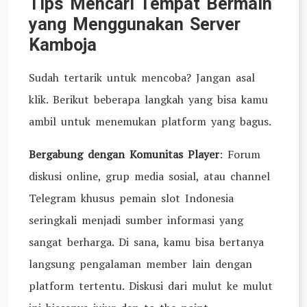
Tips Mencari Tempat Bermain
yang Menggunakan Server
Kamboja
Sudah tertarik untuk mencoba? Jangan asal
klik. Berikut beberapa langkah yang bisa kamu
ambil untuk menemukan platform yang bagus.
Bergabung dengan Komunitas Player
: Forum
diskusi online, grup media sosial, atau channel
Telegram khusus pemain slot Indonesia
seringkali menjadi sumber informasi yang
sangat berharga. Di sana, kamu bisa bertanya
langsung pengalaman member lain dengan
platform tertentu. Diskusi dari mulut ke mulut