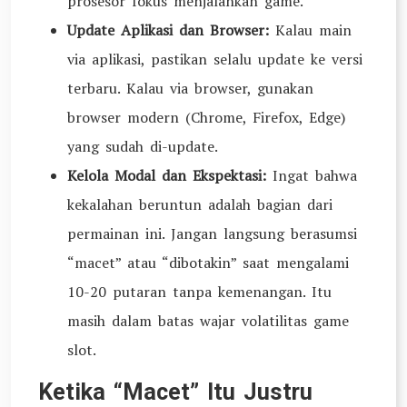
prosesor fokus menjalankan game.
Update Aplikasi dan Browser:
Kalau main
via aplikasi, pastikan selalu update ke versi
terbaru. Kalau via browser, gunakan
browser modern (Chrome, Firefox, Edge)
yang sudah di-update.
Kelola Modal dan Ekspektasi:
Ingat bahwa
kekalahan beruntun adalah bagian dari
permainan ini. Jangan langsung berasumsi
“macet” atau “dibotakin” saat mengalami
10-20 putaran tanpa kemenangan. Itu
masih dalam batas wajar volatilitas game
slot.
Ketika “Macet” Itu Justru