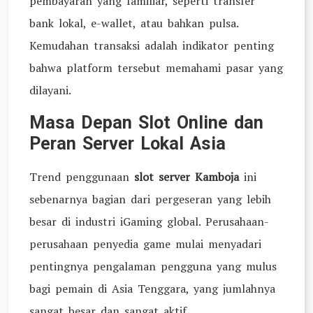
pembayaran yang familiar, seperti transfer
bank lokal, e-wallet, atau bahkan pulsa.
Kemudahan transaksi adalah indikator penting
bahwa platform tersebut memahami pasar yang
dilayani.
Masa Depan Slot Online dan
Peran Server Lokal Asia
Trend penggunaan
slot server Kamboja
ini
sebenarnya bagian dari pergeseran yang lebih
besar di industri iGaming global. Perusahaan-
perusahaan penyedia game mulai menyadari
pentingnya pengalaman pengguna yang mulus
bagi pemain di Asia Tenggara, yang jumlahnya
sangat besar dan sangat aktif.