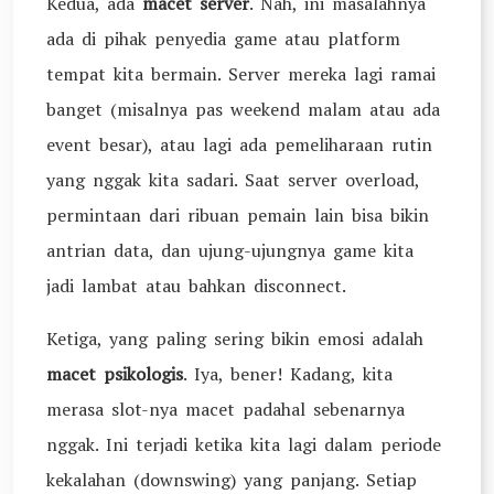
Kedua, ada
macet server
. Nah, ini masalahnya
ada di pihak penyedia game atau platform
tempat kita bermain. Server mereka lagi ramai
banget (misalnya pas weekend malam atau ada
event besar), atau lagi ada pemeliharaan rutin
yang nggak kita sadari. Saat server overload,
permintaan dari ribuan pemain lain bisa bikin
antrian data, dan ujung-ujungnya game kita
jadi lambat atau bahkan disconnect.
Ketiga, yang paling sering bikin emosi adalah
macet psikologis
. Iya, bener! Kadang, kita
merasa slot-nya macet padahal sebenarnya
nggak. Ini terjadi ketika kita lagi dalam periode
kekalahan (downswing) yang panjang. Setiap