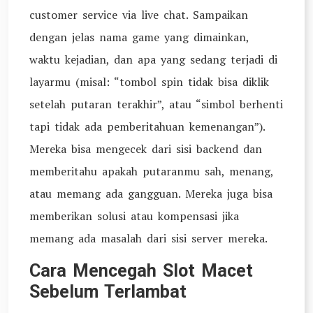
customer service via live chat. Sampaikan
dengan jelas nama game yang dimainkan,
waktu kejadian, dan apa yang sedang terjadi di
layarmu (misal: “tombol spin tidak bisa diklik
setelah putaran terakhir”, atau “simbol berhenti
tapi tidak ada pemberitahuan kemenangan”).
Mereka bisa mengecek dari sisi backend dan
memberitahu apakah putaranmu sah, menang,
atau memang ada gangguan. Mereka juga bisa
memberikan solusi atau kompensasi jika
memang ada masalah dari sisi server mereka.
Cara Mencegah Slot Macet
Sebelum Terlambat