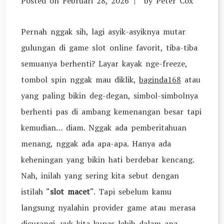
Posted on
Februari 28, 2026
by
Peter Cox
Pernah nggak sih, lagi asyik-asyiknya mutar
gulungan di game slot online favorit, tiba-tiba
semuanya berhenti? Layar kayak nge-freeze,
tombol spin nggak mau diklik,
baginda168
atau
yang paling bikin deg-degan, simbol-simbolnya
berhenti pas di ambang kemenangan besar tapi
kemudian… diam. Nggak ada pemberitahuan
menang, nggak ada apa-apa. Hanya ada
keheningan yang bikin hati berdebar kencang.
Nah, inilah yang sering kita sebut dengan
istilah “
slot macet
“. Tapi sebelum kamu
langsung nyalahin provider game atau merasa
dicurangi, yuk kita kupas lebih dalam apa