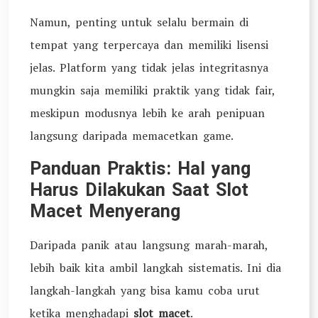
Namun, penting untuk selalu bermain di
tempat yang terpercaya dan memiliki lisensi
jelas. Platform yang tidak jelas integritasnya
mungkin saja memiliki praktik yang tidak fair,
meskipun modusnya lebih ke arah penipuan
langsung daripada memacetkan game.
Panduan Praktis: Hal yang
Harus Dilakukan Saat Slot
Macet Menyerang
Daripada panik atau langsung marah-marah,
lebih baik kita ambil langkah sistematis. Ini dia
langkah-langkah yang bisa kamu coba urut
ketika menghadapi
slot macet
.