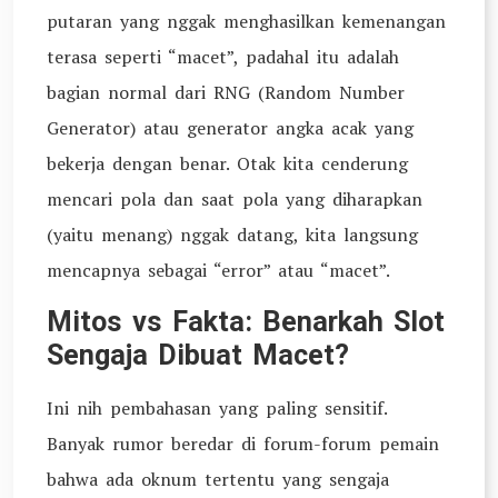
putaran yang nggak menghasilkan kemenangan
terasa seperti “macet”, padahal itu adalah
bagian normal dari RNG (Random Number
Generator) atau generator angka acak yang
bekerja dengan benar. Otak kita cenderung
mencari pola dan saat pola yang diharapkan
(yaitu menang) nggak datang, kita langsung
mencapnya sebagai “error” atau “macet”.
Mitos vs Fakta: Benarkah Slot
Sengaja Dibuat Macet?
Ini nih pembahasan yang paling sensitif.
Banyak rumor beredar di forum-forum pemain
bahwa ada oknum tertentu yang sengaja