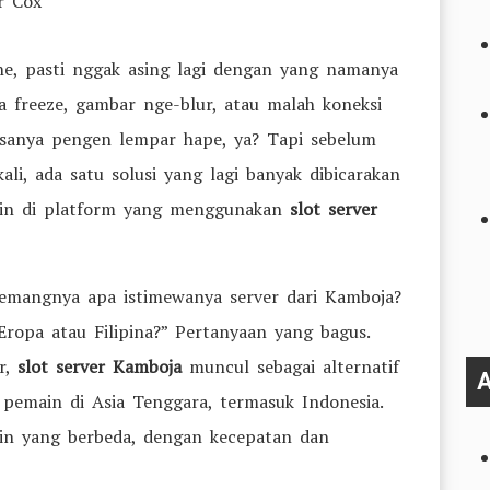
r Cox
ne, pasti nggak asing lagi dengan yang namanya
iba freeze, gambar nge-blur, atau malah koneksi
asanya pengen lempar hape, ya? Tapi sebelum
i, ada satu solusi yang lagi banyak dibicarakan
main di platform yang menggunakan
slot server
emangnya apa istimewanya server dari Kamboja?
Eropa atau Filipina?” Pertanyaan yang bagus.
r,
slot server Kamboja
muncul sebagai alternatif
A
pemain di Asia Tenggara, termasuk Indonesia.
n yang berbeda, dengan kecepatan dan