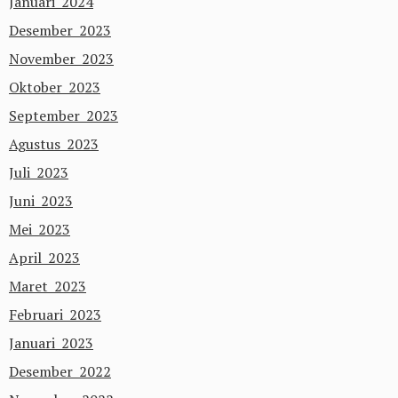
Januari 2024
Desember 2023
November 2023
Oktober 2023
September 2023
Agustus 2023
Juli 2023
Juni 2023
Mei 2023
April 2023
Maret 2023
Februari 2023
Januari 2023
Desember 2022