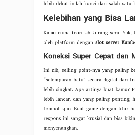
lebih dekat inilah kunci dari salah sat
Kelebihan yang Bisa L
Kalau cuma teori sih kurang seru. Yuk, 
oleh platform dengan
slot server Kamb
Koneksi Super Cepat dan 
Ini nih, selling point-nya yang paling 
“selemparan batu” secara digital dari I
lebih singkat. Apa artinya buat kamu? P
lebih lancar, dan yang paling penting,
tombol spin. Buat game dengan fitur b
respons ini sangat krusial dan bisa bik
menyenangkan.