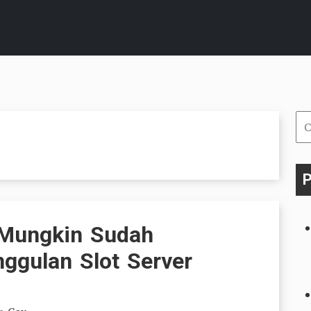
Car
un
P
 Mungkin Sudah
ggulan Slot Server