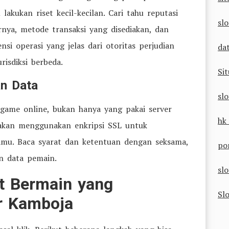
akukan riset kecil-kecilan. Cari tahu reputasi
sl
nya, metode transaksi yang disediakan, dan
nsi operasi yang jelas dari otoritas perjudian
da
risdiksi berbeda.
Si
n Data
sl
 game online, bukan hanya yang pakai server
hk
nakan menggunakan enkripsi SSL untuk
kamu. Baca syarat dan ketentuan dengan seksama,
po
n data pemain.
sl
t Bermain yang
Sl
r Kamboja