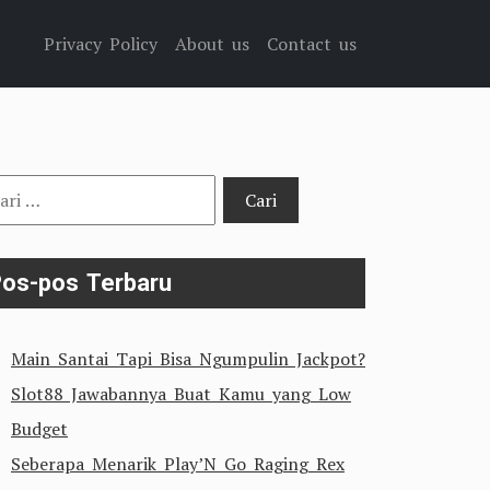
Privacy Policy
About us
Contact us
i
tuk:
os-pos Terbaru
Main Santai Tapi Bisa Ngumpulin Jackpot?
Slot88 Jawabannya Buat Kamu yang Low
Budget
Seberapa Menarik Play’N Go Raging Rex