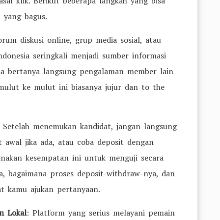
sal klik. Berikut beberapa langkah yang bisa
 yang bagus.
orum diskusi online, grup media sosial, atau
donesia seringkali menjadi sumber informasi
isa bertanya langsung pengalaman member lain
mulut ke mulut ini biasanya jujur dan to the
: Setelah menemukan kandidat, jangan langsung
t awal jika ada, atau coba deposit dengan
unakan kesempatan ini untuk menguji secara
a, bagaimana proses deposit-withdraw-nya, dan
at kamu ajukan pertanyaan.
n Lokal
: Platform yang serius melayani pemain