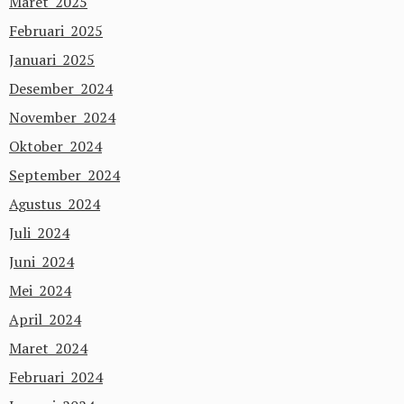
Maret 2025
Februari 2025
Januari 2025
Desember 2024
November 2024
Oktober 2024
September 2024
Agustus 2024
Juli 2024
Juni 2024
Mei 2024
April 2024
Maret 2024
Februari 2024