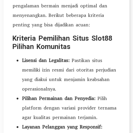
pengalaman bermain menjadi optimal dan
menyenangkan. Berikut beberapa kriteria
penting yang bisa dijadikan acuan:
Kriteria Pemilihan Situs Slot88
Pilihan Komunitas
Lisensi dan Legalitas:
Pastikan situs
memiliki izin resmi dari otoritas perjudian
yang diakui untuk menjamin keabsahan
operasionalnya.
Pilihan Permainan dan Penyedia:
Pilih
platform dengan variasi provider ternama
agar kualitas permainan terjamin.
Layanan Pelanggan yang Responsif: