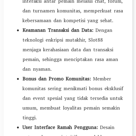
interaksi antar pemain melalui chat, forum,
dan turnamen komunitas, memperkuat rasa
kebersamaan dan kompetisi yang sehat.
Keamanan Transaksi dan Data:
Dengan
teknologi enkripsi mutakhir, Slot88
menjaga kerahasiaan data dan transaksi
pemain, sehingga menciptakan rasa aman
dan nyaman.
Bonus dan Promo Komunitas:
Member
komunitas sering menikmati bonus eksklusif
dan event spesial yang tidak tersedia untuk
umum, membuat loyalitas pemain semakin
tinggi.
User Interface Ramah Pengguna:
Desain