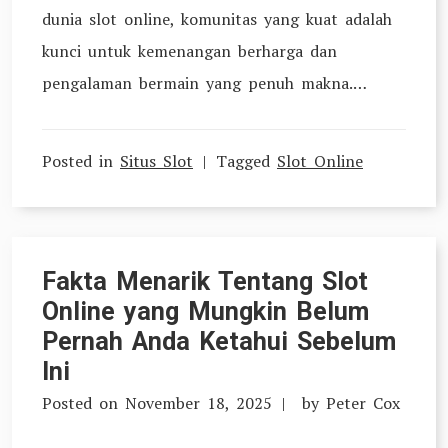
dunia slot online, komunitas yang kuat adalah
kunci untuk kemenangan berharga dan
pengalaman bermain yang penuh makna.…
Posted in
Situs Slot
Tagged
Slot Online
Fakta Menarik Tentang Slot
Online yang Mungkin Belum
Pernah Anda Ketahui Sebelum
Ini
Posted on
November 18, 2025
by
Peter Cox