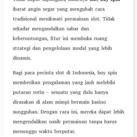
ibarat angin segar yang mengubah cara
tradisional menikmati permainan slot. Tidak
sekadar mengandalkan sabar dan
keberuntungan, fitur ini membuka ruang
strategi dan pengelolaan modal yang lebih
dinamis.
Bagi para pecinta slot di Indonesia, buy spin
memberikan pengalaman yang jauh melebihi
putaran rutin – sesuatu yang dulu hanya
dirasakan di alam mimpi bermain kasino
sungguhan. Dengan cara ini, mereka dapat lebih
mengendalikan nasib permainan tanpa harus
menunggu waktu berputar.