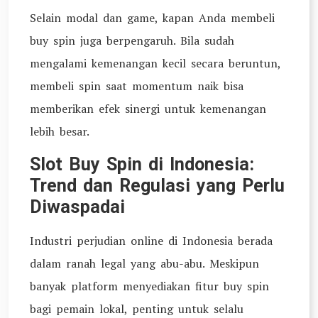
Selain modal dan game, kapan Anda membeli
buy spin juga berpengaruh. Bila sudah
mengalami kemenangan kecil secara beruntun,
membeli spin saat momentum naik bisa
memberikan efek sinergi untuk kemenangan
lebih besar.
Slot Buy Spin di Indonesia:
Trend dan Regulasi yang Perlu
Diwaspadai
Industri perjudian online di Indonesia berada
dalam ranah legal yang abu-abu. Meskipun
banyak platform menyediakan fitur buy spin
bagi pemain lokal, penting untuk selalu