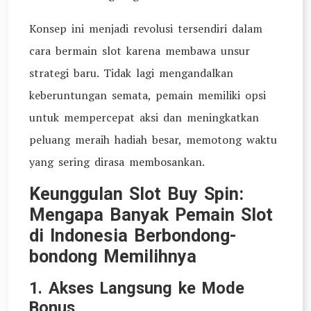
Konsep ini menjadi revolusi tersendiri dalam
cara bermain slot karena membawa unsur
strategi baru. Tidak lagi mengandalkan
keberuntungan semata, pemain memiliki opsi
untuk mempercepat aksi dan meningkatkan
peluang meraih hadiah besar, memotong waktu
yang sering dirasa membosankan.
Keunggulan Slot Buy Spin:
Mengapa Banyak Pemain Slot
di Indonesia Berbondong-
bondong Memilihnya
1. Akses Langsung ke Mode
Bonus