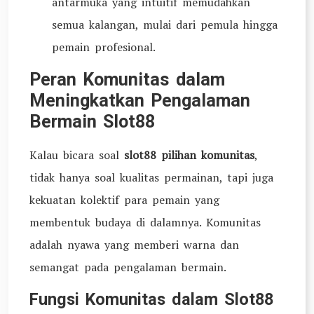
antarmuka yang intuitif memudahkan
semua kalangan, mulai dari pemula hingga
pemain profesional.
Peran Komunitas dalam
Meningkatkan Pengalaman
Bermain Slot88
Kalau bicara soal
slot88 pilihan komunitas
,
tidak hanya soal kualitas permainan, tapi juga
kekuatan kolektif para pemain yang
membentuk budaya di dalamnya. Komunitas
adalah nyawa yang memberi warna dan
semangat pada pengalaman bermain.
Fungsi Komunitas dalam Slot88