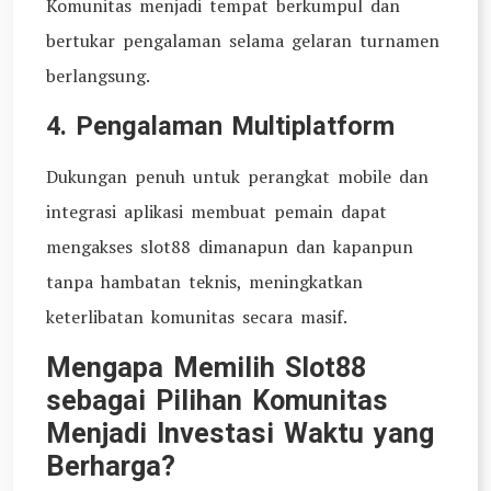
Komunitas menjadi tempat berkumpul dan
bertukar pengalaman selama gelaran turnamen
berlangsung.
4. Pengalaman Multiplatform
Dukungan penuh untuk perangkat mobile dan
integrasi aplikasi membuat pemain dapat
mengakses slot88 dimanapun dan kapanpun
tanpa hambatan teknis, meningkatkan
keterlibatan komunitas secara masif.
Mengapa Memilih Slot88
sebagai Pilihan Komunitas
Menjadi Investasi Waktu yang
Berharga?