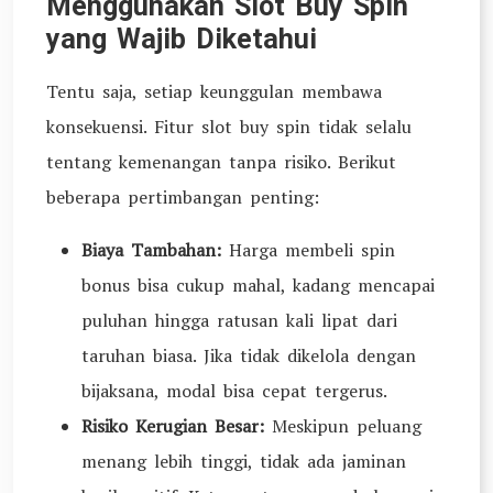
Menggunakan Slot Buy Spin
yang Wajib Diketahui
Tentu saja, setiap keunggulan membawa
konsekuensi. Fitur slot buy spin tidak selalu
tentang kemenangan tanpa risiko. Berikut
beberapa pertimbangan penting:
Biaya Tambahan:
Harga membeli spin
bonus bisa cukup mahal, kadang mencapai
puluhan hingga ratusan kali lipat dari
taruhan biasa. Jika tidak dikelola dengan
bijaksana, modal bisa cepat tergerus.
Risiko Kerugian Besar:
Meskipun peluang
menang lebih tinggi, tidak ada jaminan