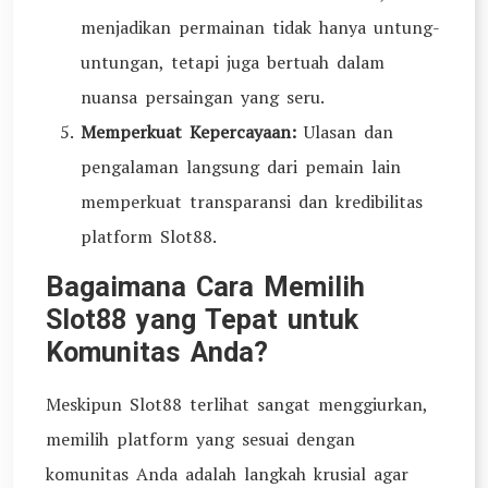
menjadikan permainan tidak hanya untung-
untungan, tetapi juga bertuah dalam
nuansa persaingan yang seru.
Memperkuat Kepercayaan:
Ulasan dan
pengalaman langsung dari pemain lain
memperkuat transparansi dan kredibilitas
platform Slot88.
Bagaimana Cara Memilih
Slot88 yang Tepat untuk
Komunitas Anda?
Meskipun Slot88 terlihat sangat menggiurkan,
memilih platform yang sesuai dengan
komunitas Anda adalah langkah krusial agar