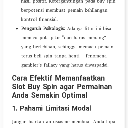
hasil positif. Ketergantungan pada buy spin
berpotensi membuat pemain kehilangan
kontrol finansial.
Pengaruh Psikologis:
Adanya fitur ini bisa
memicu pola pikir “dan harus menang”
yang berlebihan, sehingga memacu pemain
terus beli spin tanpa henti – fenomena
gambler’s fallacy yang harus diwaspadai.
Cara Efektif Memanfaatkan
Slot Buy Spin agar Permainan
Anda Semakin Optimal
1. Pahami Limitasi Modal
Jangan biarkan antusiasme membuat Anda lupa