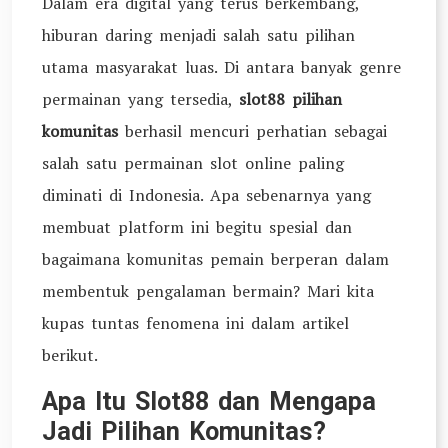
Dalam era digital yang terus berkembang,
hiburan daring menjadi salah satu pilihan
utama masyarakat luas. Di antara banyak genre
permainan yang tersedia,
slot88 pilihan
komunitas
berhasil mencuri perhatian sebagai
salah satu permainan slot online paling
diminati di Indonesia. Apa sebenarnya yang
membuat platform ini begitu spesial dan
bagaimana komunitas pemain berperan dalam
membentuk pengalaman bermain? Mari kita
kupas tuntas fenomena ini dalam artikel
berikut.
Apa Itu Slot88 dan Mengapa
Jadi Pilihan Komunitas?