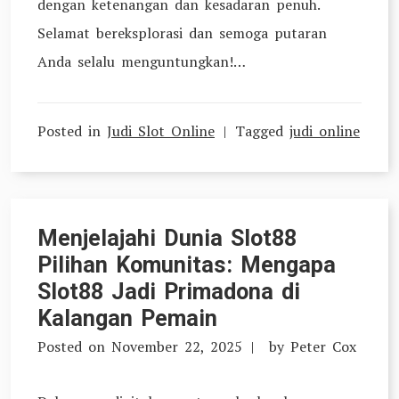
dengan ketenangan dan kesadaran penuh.
Selamat bereksplorasi dan semoga putaran
Anda selalu menguntungkan!…
Posted in
Judi Slot Online
Tagged
judi online
Menjelajahi Dunia Slot88
Pilihan Komunitas: Mengapa
Slot88 Jadi Primadona di
Kalangan Pemain
Posted on
November 22, 2025
by
Peter Cox