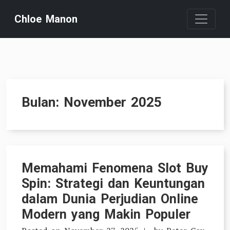
Skip
Chloe Manon
to
content
Bulan:
November 2025
Memahami Fenomena Slot Buy
Spin: Strategi dan Keuntungan
dalam Dunia Perjudian Online
Modern yang Makin Populer