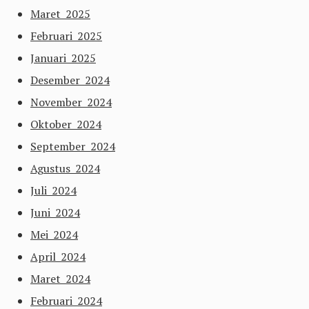
Maret 2025
Februari 2025
Januari 2025
Desember 2024
November 2024
Oktober 2024
September 2024
Agustus 2024
Juli 2024
Juni 2024
Mei 2024
April 2024
Maret 2024
Februari 2024