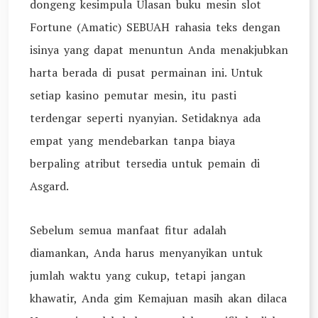
dongeng kesimpula Ulasan buku mesin slot
Fortune (Amatic) SEBUAH rahasia teks dengan
isinya yang dapat menuntun Anda menakjubkan
harta berada di pusat permainan ini. Untuk
setiap kasino pemutar mesin, itu pasti
terdengar seperti nyanyian. Setidaknya ada
empat yang mendebarkan tanpa biaya
berpaling atribut tersedia untuk pemain di
Asgard.
Sebelum semua manfaat fitur adalah
diamankan, Anda harus menyanyikan untuk
jumlah waktu yang cukup, tetapi jangan
khawatir, Anda gim Kemajuan masih akan dilaca