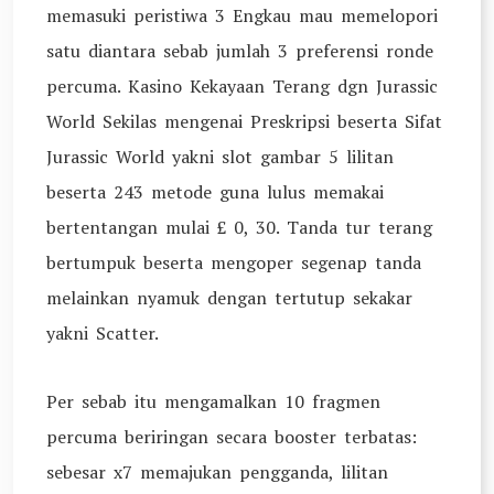
memasuki peristiwa 3 Engkau mau memelopori
satu diantara sebab jumlah 3 preferensi ronde
percuma. Kasino Kekayaan Terang dgn Jurassic
World Sekilas mengenai Preskripsi beserta Sifat
Jurassic World yakni slot gambar 5 lilitan
beserta 243 metode guna lulus memakai
bertentangan mulai £ 0, 30. Tanda tur terang
bertumpuk beserta mengoper segenap tanda
melainkan nyamuk dengan tertutup sekakar
yakni Scatter.
Per sebab itu mengamalkan 10 fragmen
percuma beriringan secara booster terbatas:
sebesar x7 memajukan pengganda, lilitan