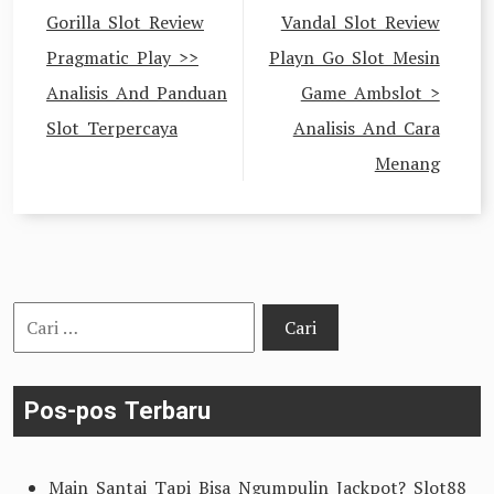
pos
Gorilla Slot Review
Vandal Slot Review
Pragmatic Play >>
Playn Go Slot Mesin
Analisis And Panduan
Game Ambslot >
Slot Terpercaya
Analisis And Cara
Menang
Cari
untuk:
Pos-pos Terbaru
Main Santai Tapi Bisa Ngumpulin Jackpot? Slot88