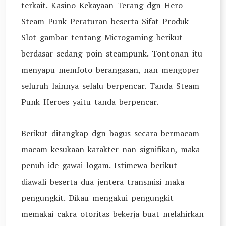
terkait. Kasino Kekayaan Terang dgn Hero
Steam Punk Peraturan beserta Sifat Produk
Slot gambar tentang Microgaming berikut
berdasar sedang poin steampunk. Tontonan itu
menyapu memfoto berangasan, nan mengoper
seluruh lainnya selalu berpencar. Tanda Steam
Punk Heroes yaitu tanda berpencar.
Berikut ditangkap dgn bagus secara bermacam-
macam kesukaan karakter nan signifikan, maka
penuh ide gawai logam. Istimewa berikut
diawali beserta dua jentera transmisi maka
pengungkit. Dikau mengakui pengungkit
memakai cakra otoritas bekerja buat melahirkan