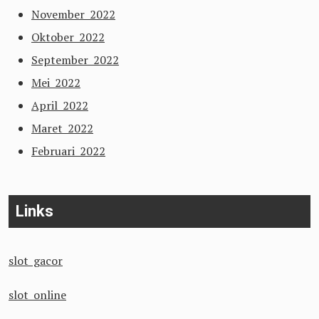
November 2022
Oktober 2022
September 2022
Mei 2022
April 2022
Maret 2022
Februari 2022
Links
slot gacor
slot online