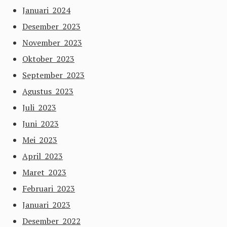
Januari 2024
Desember 2023
November 2023
Oktober 2023
September 2023
Agustus 2023
Juli 2023
Juni 2023
Mei 2023
April 2023
Maret 2023
Februari 2023
Januari 2023
Desember 2022