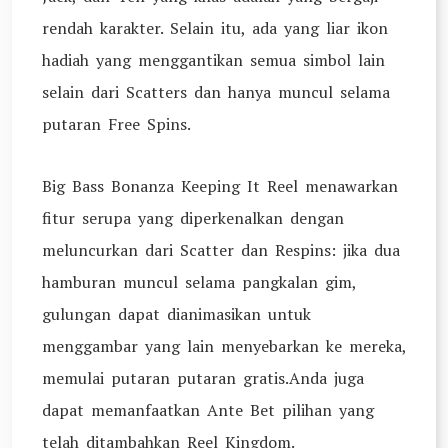
rendah karakter. Selain itu, ada yang liar ikon
hadiah yang menggantikan semua simbol lain
selain dari Scatters dan hanya muncul selama
putaran Free Spins.
Big Bass Bonanza Keeping It Reel menawarkan
fitur serupa yang diperkenalkan dengan
meluncurkan dari Scatter dan Respins: jika dua
hamburan muncul selama pangkalan gim,
gulungan dapat dianimasikan untuk
menggambar yang lain menyebarkan ke mereka,
memulai putaran putaran gratis.Anda juga
dapat memanfaatkan Ante Bet pilihan yang
telah ditambahkan Reel Kingdom.