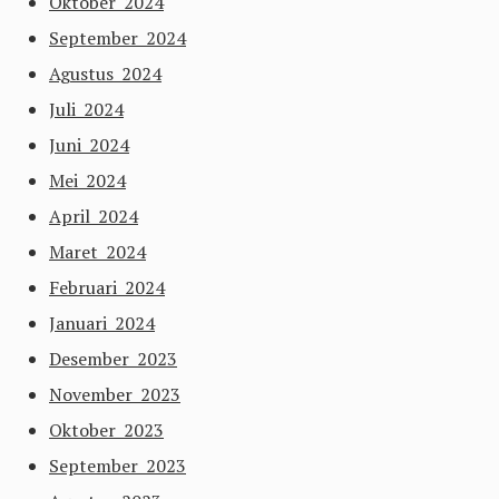
Oktober 2024
September 2024
Agustus 2024
Juli 2024
Juni 2024
Mei 2024
April 2024
Maret 2024
Februari 2024
Januari 2024
Desember 2023
November 2023
Oktober 2023
September 2023