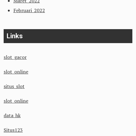
Maret 2022
Februari 2022
Links
slot gacor
slot online
situs slot
slot online
data hk
Situs123