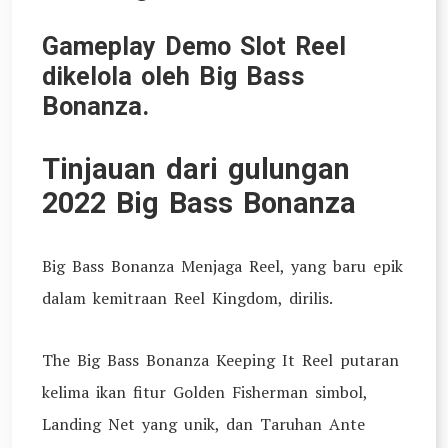
Gameplay Demo Slot Reel
dikelola oleh Big Bass
Bonanza.
Tinjauan dari gulungan
2022 Big Bass Bonanza
Big Bass Bonanza Menjaga Reel, yang baru epik
dalam kemitraan Reel Kingdom, dirilis.
The Big Bass Bonanza Keeping It Reel putaran
kelima ikan fitur Golden Fisherman simbol,
Landing Net yang unik, dan Taruhan Ante