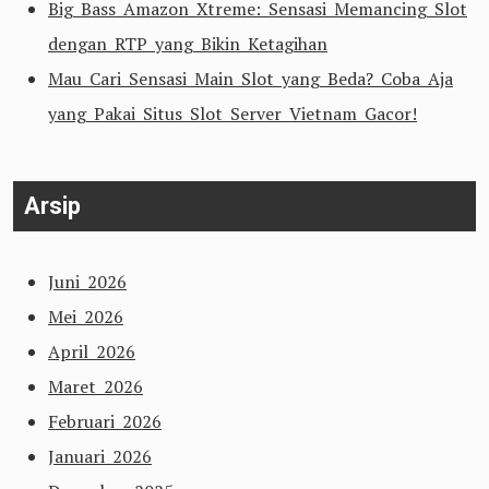
Big Bass Amazon Xtreme: Sensasi Memancing Slot
dengan RTP yang Bikin Ketagihan
Mau Cari Sensasi Main Slot yang Beda? Coba Aja
yang Pakai Situs Slot Server Vietnam Gacor!
Arsip
Juni 2026
Mei 2026
April 2026
Maret 2026
Februari 2026
Januari 2026