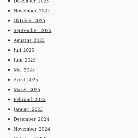
Desember 2025
November 2025
Oktober 2025
September 2025
Agustus 2025
Juli 2025
Juni 2025
Mei 2025
April 2025
Maret 2025
Februari 2025
Januari 2025
Desember 2024
November 2024