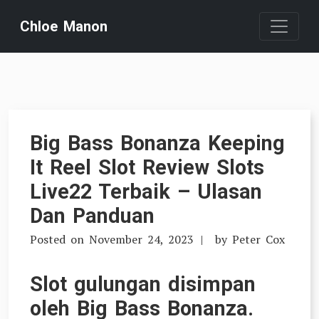
Skip
Chloe Manon
to
content
Big Bass Bonanza Keeping
It Reel Slot Review Slots
Live22 Terbaik – Ulasan
Dan Panduan
Posted on
November 24, 2023
by
Peter Cox
Slot gulungan disimpan
oleh Big Bass Bonanza.