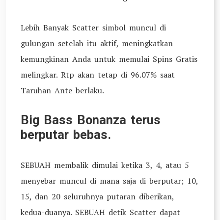
Lebih Banyak Scatter simbol muncul di
gulungan setelah itu aktif, meningkatkan
kemungkinan Anda untuk memulai Spins Gratis
melingkar. Rtp akan tetap di 96.07% saat
Taruhan Ante berlaku.
Big Bass Bonanza terus
berputar bebas.
SEBUAH membalik dimulai ketika 3, 4, atau 5
menyebar muncul di mana saja di berputar; 10,
15, dan 20 seluruhnya putaran diberikan,
kedua-duanya. SEBUAH detik Scatter dapat