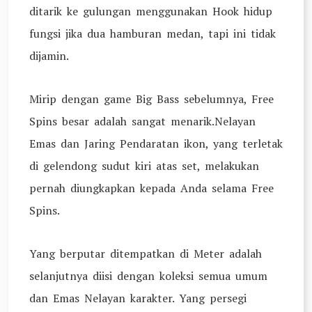
ditarik ke gulungan menggunakan Hook hidup
fungsi jika dua hamburan medan, tapi ini tidak
dijamin.
Mirip dengan game Big Bass sebelumnya, Free
Spins besar adalah sangat menarik.Nelayan
Emas dan Jaring Pendaratan ikon, yang terletak
di gelendong sudut kiri atas set, melakukan
pernah diungkapkan kepada Anda selama Free
Spins.
Yang berputar ditempatkan di Meter adalah
selanjutnya diisi dengan koleksi semua umum
dan Emas Nelayan karakter. Yang persegi