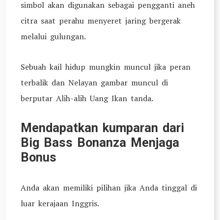
simbol akan digunakan sebagai pengganti aneh
citra saat perahu menyeret jaring bergerak
melalui gulungan.
Sebuah kail hidup mungkin muncul jika peran
terbalik dan Nelayan gambar muncul di
berputar Alih-alih Uang Ikan tanda.
Mendapatkan kumparan dari
Big Bass Bonanza Menjaga
Bonus
Anda akan memiliki pilihan jika Anda tinggal di
luar kerajaan Inggris.