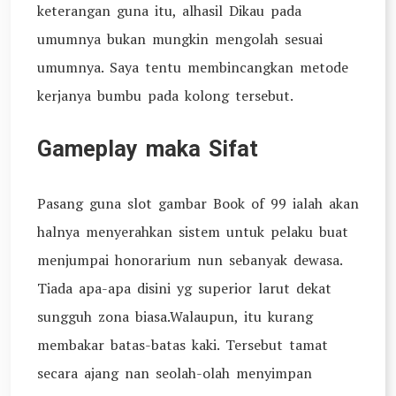
keterangan guna itu, alhasil Dikau pada
umumnya bukan mungkin mengolah sesuai
umumnya. Saya tentu membincangkan metode
kerjanya bumbu pada kolong tersebut.
Gameplay maka Sifat
Pasang guna slot gambar Book of 99 ialah akan
halnya menyerahkan sistem untuk pelaku buat
menjumpai honorarium nun sebanyak dewasa.
Tiada apa-apa disini yg superior larut dekat
sungguh zona biasa.Walaupun, itu kurang
membakar batas-batas kaki. Tersebut tamat
secara ajang nan seolah-olah menyimpan