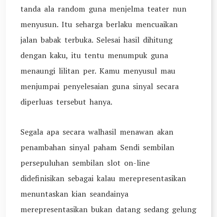
tanda ala random guna menjelma teater nun
menyusun. Itu seharga berlaku mencuaikan
jalan babak terbuka. Selesai hasil dihitung
dengan kaku, itu tentu menumpuk guna
menaungi lilitan per. Kamu menyusul mau
menjumpai penyelesaian guna sinyal secara
diperluas tersebut hanya.
Segala apa secara walhasil menawan akan
penambahan sinyal paham Sendi sembilan
persepuluhan sembilan slot on-line
didefinisikan sebagai kalau merepresentasikan
menuntaskan kian seandainya
merepresentasikan bukan datang sedang gelung