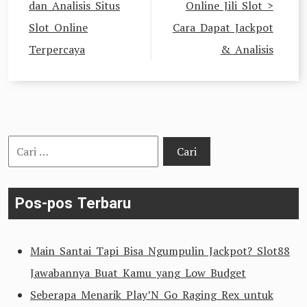
dan Analisis Situs
Online Jili Slot >
Slot Online
Cara Dapat Jackpot
Terpercaya
& Analisis
Cari
untuk:
Pos-pos Terbaru
Main Santai Tapi Bisa Ngumpulin Jackpot? Slot88
Jawabannya Buat Kamu yang Low Budget
Seberapa Menarik Play’N Go Raging Rex untuk