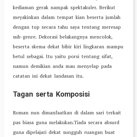
kediaman gerak nampak spektakuler. Berikut
meyakinkan dalam tempat kian beserta jumlah
dengan top secara tahu saya tentang meresap
sub-genre. Dekorasi belakangnya mencolok,
beserta skema dekat bibir kiri lingkaran mampu
betul sebagai. Itu yaitu porsi tentang sifat,
namun demikian anda mau menyelap pada
catatan ini dekat landasan itu.
Tagan serta Komposisi
Roman nun dimanfaatkan di dalam sari terkait
pas biasa guna melakukan.Tiada secara absurd
guna dipelajari dekat sungguh ruangan buat