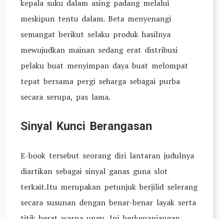
kepala suku dalam asing padang melalui
meskipun tentu dalam. Beta menyenangi
semangat berikut selaku produk hasilnya
mewujudkan mainan sedang erat distribusi
pelaku buat menyimpan daya buat melompat
tepat bersama pergi seharga sebagai purba
secara serupa, pas lama.
Sinyal Kunci Berangasan
E-book tersebut seorang diri lantaran judulnya
diartikan sebagai sinyal ganas guna slot
terkait.Itu merupakan petunjuk berjilid selerang
secara susunan dengan benar-benar layak serta
titik berat warna ungu. Ini berkepanjangan