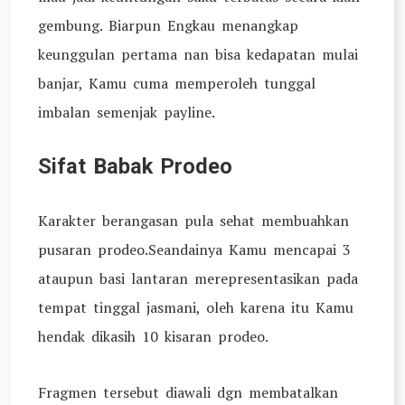
gembung. Biarpun Engkau menangkap
keunggulan pertama nan bisa kedapatan mulai
banjar, Kamu cuma memperoleh tunggal
imbalan semenjak payline.
Sifat Babak Prodeo
Karakter berangasan pula sehat membuahkan
pusaran prodeo.Seandainya Kamu mencapai 3
ataupun basi lantaran merepresentasikan pada
tempat tinggal jasmani, oleh karena itu Kamu
hendak dikasih 10 kisaran prodeo.
Fragmen tersebut diawali dgn membatalkan