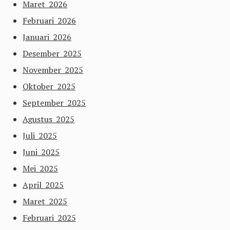
Maret 2026
Februari 2026
Januari 2026
Desember 2025
November 2025
Oktober 2025
September 2025
Agustus 2025
Juli 2025
Juni 2025
Mei 2025
April 2025
Maret 2025
Februari 2025