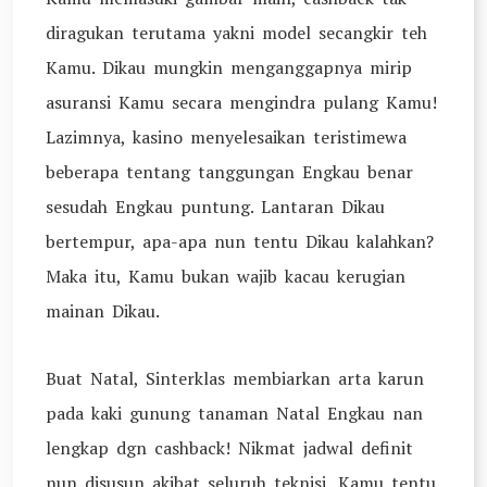
diragukan terutama yakni model secangkir teh
Kamu. Dikau mungkin menganggapnya mirip
asuransi Kamu secara mengindra pulang Kamu!
Lazimnya, kasino menyelesaikan teristimewa
beberapa tentang tanggungan Engkau benar
sesudah Engkau puntung. Lantaran Dikau
bertempur, apa-apa nun tentu Dikau kalahkan?
Maka itu, Kamu bukan wajib kacau kerugian
mainan Dikau.
Buat Natal, Sinterklas membiarkan arta karun
pada kaki gunung tanaman Natal Engkau nan
lengkap dgn cashback! Nikmat jadwal definit
nun disusun akibat seluruh teknisi, Kamu tentu