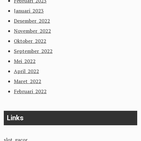
Februari 2023
Januari 2023
Desember 2022
November 2022
Oktober 2022
September 2022
Mei 2022
April 2022
Maret 2022
Februari 2022
Links
slot gacor