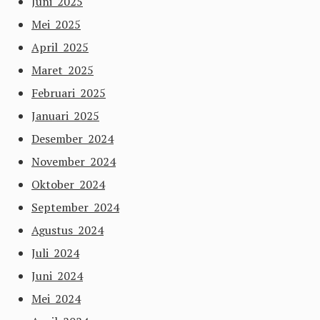
Juni 2025
Mei 2025
April 2025
Maret 2025
Februari 2025
Januari 2025
Desember 2024
November 2024
Oktober 2024
September 2024
Agustus 2024
Juli 2024
Juni 2024
Mei 2024