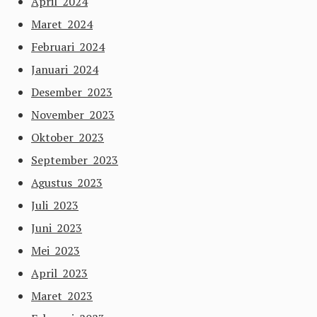
April 2024
Maret 2024
Februari 2024
Januari 2024
Desember 2023
November 2023
Oktober 2023
September 2023
Agustus 2023
Juli 2023
Juni 2023
Mei 2023
April 2023
Maret 2023