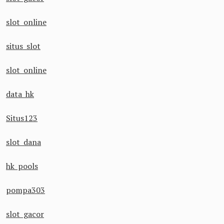
slot online
situs slot
slot online
data hk
Situs123
slot dana
hk pools
pompa303
slot gacor