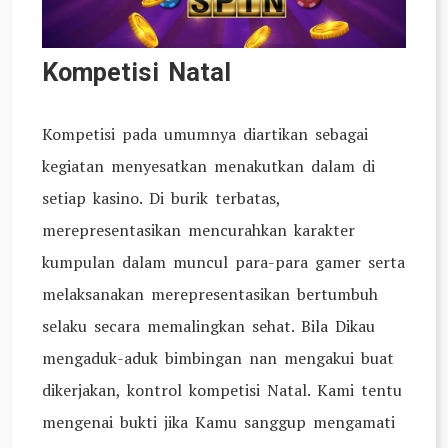
Kompetisi Natal
Kompetisi pada umumnya diartikan sebagai
kegiatan menyesatkan menakutkan dalam di
setiap kasino. Di burik terbatas,
merepresentasikan mencurahkan karakter
kumpulan dalam muncul para-para gamer serta
melaksanakan merepresentasikan bertumbuh
selaku secara memalingkan sehat. Bila Dikau
mengaduk-aduk bimbingan nan mengakui buat
dikerjakan, kontrol kompetisi Natal. Kami tentu
mengenai bukti jika Kamu sanggup mengamati