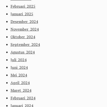
Februari 2025
Januari 2025
Desember 2024
November 2024
Oktober 2024
September 2024
Agustus 2024
Juli 2024
Juni 2024
Mei 2024
April 2024
Maret 2024
Februari 2024
Januari 2024