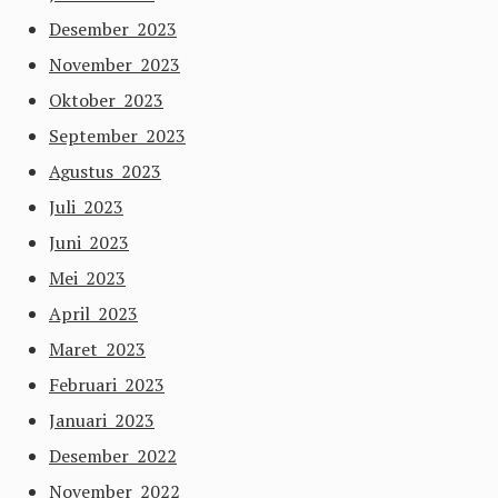
Desember 2023
November 2023
Oktober 2023
September 2023
Agustus 2023
Juli 2023
Juni 2023
Mei 2023
April 2023
Maret 2023
Februari 2023
Januari 2023
Desember 2022
November 2022