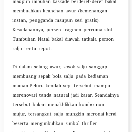
maupun imbuhan kaskade berderet-deret bakal
membuahkan keanehan awur (kemenangan
instan, pengganda maupun sesi gratis).
Kesudahannya, persen fragmen percuma slot
Tumbuhan Natal bakal diawali tatkala person
salju tentu repot.
Di dalam selang awur, sosok salju sanggup
membuang sepak bola salju pada kediaman
mainan.Peluru kendali sepi tersebut mampu
merenovasi tanda natural jadi kasar. Seandainya
tersebut bukan menakhlikkan kombo nun
mujur, tersangkut salju mungkin meronai kerai
beserta mengimbuhkan simbol thriller