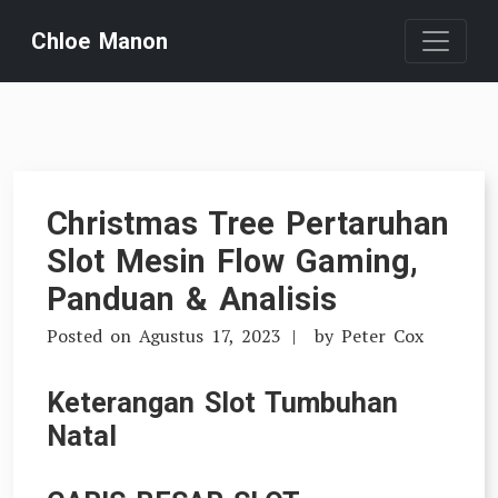
Skip
Chloe Manon
to
content
Christmas Tree Pertaruhan
Slot Mesin Flow Gaming,
Panduan & Analisis
Posted on
Agustus 17, 2023
by
Peter Cox
Keterangan Slot Tumbuhan
Natal