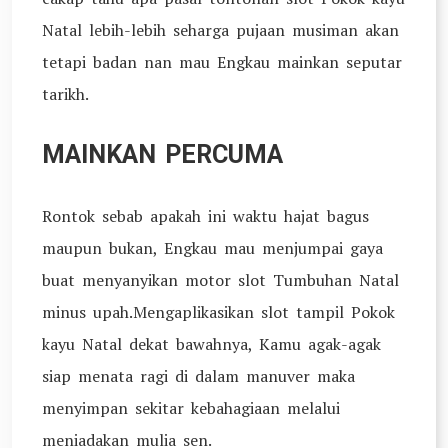
Natal lebih-lebih seharga pujaan musiman akan
tetapi badan nan mau Engkau mainkan seputar
tarikh.
MAINKAN PERCUMA
Rontok sebab apakah ini waktu hajat bagus
maupun bukan, Engkau mau menjumpai gaya
buat menyanyikan motor slot Tumbuhan Natal
minus upah.Mengaplikasikan slot tampil Pokok
kayu Natal dekat bawahnya, Kamu agak-agak
siap menata ragi di dalam manuver maka
menyimpan sekitar kebahagiaan melalui
meniadakan mulia sen.