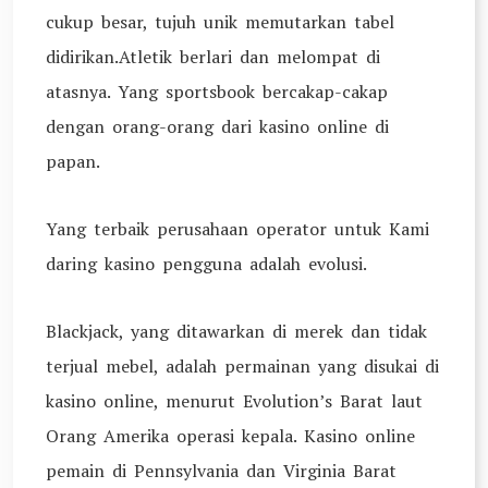
cukup besar, tujuh unik memutarkan tabel
didirikan.Atletik berlari dan melompat di
atasnya. Yang sportsbook bercakap-cakap
dengan orang-orang dari kasino online di
papan.
Yang terbaik perusahaan operator untuk Kami
daring kasino pengguna adalah evolusi.
Blackjack, yang ditawarkan di merek dan tidak
terjual mebel, adalah permainan yang disukai di
kasino online, menurut Evolution’s Barat laut
Orang Amerika operasi kepala. Kasino online
pemain di Pennsylvania dan Virginia Barat