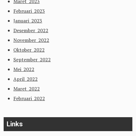
Maret 2023
Februari 2023
Januari 2023
Desember 2022
November 2022
Oktober 2022
September 2022
Mei 2022
April 2022
Maret 2022
Februari 2022
Links