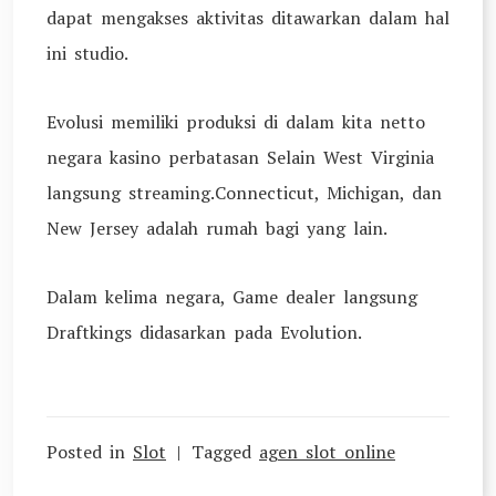
dapat mengakses aktivitas ditawarkan dalam hal
ini studio.
Evolusi memiliki produksi di dalam kita netto
negara kasino perbatasan Selain West Virginia
langsung streaming.Connecticut, Michigan, dan
New Jersey adalah rumah bagi yang lain.
Dalam kelima negara, Game dealer langsung
Draftkings didasarkan pada Evolution.
Posted in
Slot
Tagged
agen slot online