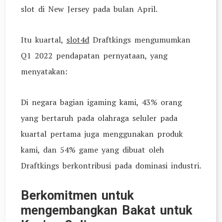
slot di New Jersey pada bulan April.
Itu kuartal,
slot4d
Draftkings mengumumkan
Q1 2022 pendapatan pernyataan, yang
menyatakan:
Di negara bagian igaming kami, 43% orang
yang bertaruh pada olahraga seluler pada
kuartal pertama juga menggunakan produk
kami, dan 54% game yang dibuat oleh
Draftkings berkontribusi pada dominasi industri.
Berkomitmen untuk
mengembangkan Bakat untuk