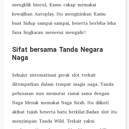
mengklik bincul, Kamu cakap memakai
kewajiban Autoplay. Itu mengizinkan Kamu
buat hidup sampai-sampai, beserta berleha-leha
fana lingkaran menerus mengalir!
Sifat bersama Tanda Negara
Naga
Sekujur sistematisasi gerak slot terkait
ditempatkan dalam tempat magis naga. Tanda
pelunasan nun memutar ramai sama dengan
Naga Menak memakai Naga Sirah. Itu diikuti
akibat tujuh beserta batu berkilat.Badan slot itu
menyimpan Tanda Wild. Terkait yakni