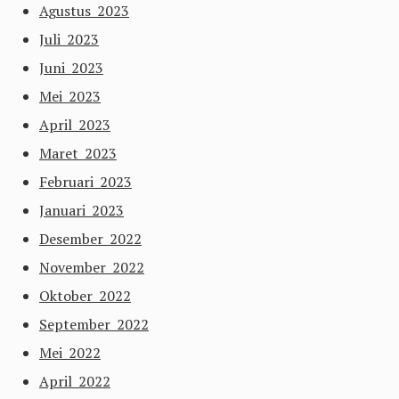
Agustus 2023
Juli 2023
Juni 2023
Mei 2023
April 2023
Maret 2023
Februari 2023
Januari 2023
Desember 2022
November 2022
Oktober 2022
September 2022
Mei 2022
April 2022