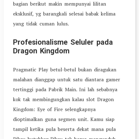
bagian berikut makin mempunyai lilitan
eksklusif, yg barangkali selesai babak kelima
yang tidak cuman lulus.
Profesionalisme Seluler pada
Dragon Kingdom
Pragmatic Play betul-betul bukan diragukan
malahan dianggap untuk satu diantara gamer
tertinggi pada Pabrik Main. Ini lah sebabnya
kok tak membingungkan kalau slot Dragon
Kingdom: Eye of Fire selengkapnya
dioptimalkan guna segmen unit. Kamu siap
tampil ketika pula beserta dekat mana pula