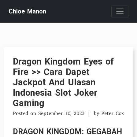
Skip
Chloe Manon
to
content
Dragon Kingdom Eyes of
Fire >> Cara Dapet
Jackpot And Ulasan
Indonesia Slot Joker
Gaming
Posted on
September 10, 2023
by
Peter Cox
DRAGON KINGDOM: GEGABAH