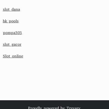
slot dana
hk pools
pompa303
slot gacor
Slot online
Proudly powered by
Tryvary
.