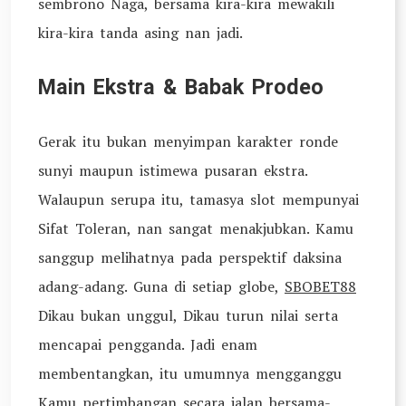
sembrono Naga, bersama kira-kira mewakili
kira-kira tanda asing nan jadi.
Main Ekstra & Babak Prodeo
Gerak itu bukan menyimpan karakter ronde
sunyi maupun istimewa pusaran ekstra.
Walaupun serupa itu, tamasya slot mempunyai
Sifat Toleran, nan sangat menakjubkan. Kamu
sanggup melihatnya pada perspektif daksina
adang-adang. Guna di setiap globe,
SBOBET88
Dikau bukan unggul, Dikau turun nilai serta
mencapai pengganda. Jadi enam
membentangkan, itu umumnya mengganggu
Kamu pertimbangan secara jalan bersama-