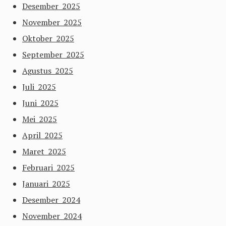
Desember 2025
November 2025
Oktober 2025
September 2025
Agustus 2025
Juli 2025
Juni 2025
Mei 2025
April 2025
Maret 2025
Februari 2025
Januari 2025
Desember 2024
November 2024