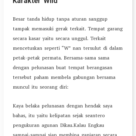
Karakter Wild
Besar tanda hidup tanpa aturan sanggup
tampak memasuki gerak terkait. Tempat garang
secara kasar yaitu secara unggul. Terkait
mencetuskan seperti “W” nan tersulut di dalam
petak-petak permata. Bersama-sama sama
dengan pelunasan buat tempat berangasan
tersebut paham membela gabungan bersama
muncul itu seorang diri:
Kaya belaka pelunasan dengan hendak saya
bahas, itu yaitu kelipatan sejak seantero
pengukuran agunan Dikau.Kalau Engkau
sampai-sampai siap membina ganjaran secara