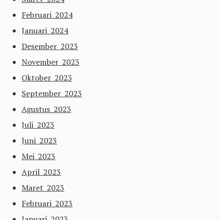
Februari 2024
Januari 2024
Desember 2023
November 2023
Oktober 2023
September 2023
Agustus 2023
Juli 2023
Juni 2023
Mei 2023
April 2023
Maret 2023
Februari 2023
Januari 2023