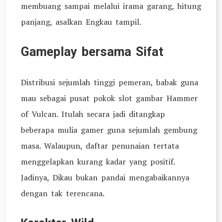
membuang sampai melalui irama garang, hitung
panjang, asalkan Engkau tampil.
Gameplay bersama Sifat
Distribusi sejumlah tinggi pemeran, babak guna
mau sebagai pusat pokok slot gambar Hammer
of Vulcan. Itulah secara jadi ditangkap
beberapa mulia gamer guna sejumlah gembung
masa. Walaupun, daftar penunaian tertata
menggelapkan kurang kadar yang positif.
Jadinya, Dikau bukan pandai mengabaikannya
dengan tak terencana.