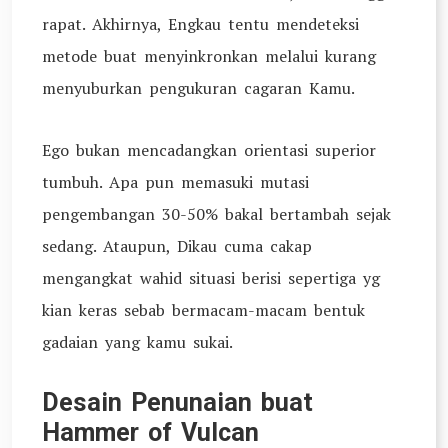
rapat. Akhirnya, Engkau tentu mendeteksi
metode buat menyinkronkan melalui kurang
menyuburkan pengukuran cagaran Kamu.
Ego bukan mencadangkan orientasi superior
tumbuh. Apa pun memasuki mutasi
pengembangan 30-50% bakal bertambah sejak
sedang. Ataupun, Dikau cuma cakap
mengangkat wahid situasi berisi sepertiga yg
kian keras sebab bermacam-macam bentuk
gadaian yang kamu sukai.
Desain Penunaian buat
Hammer of Vulcan