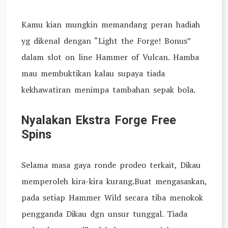
Kamu kian mungkin memandang peran hadiah
yg dikenal dengan “Light the Forge! Bonus”
dalam slot on line Hammer of Vulcan. Hamba
mau membuktikan kalau supaya tiada
kekhawatiran menimpa tambahan sepak bola.
Nyalakan Ekstra Forge Free
Spins
Selama masa gaya ronde prodeo terkait, Dikau
memperoleh kira-kira kurang.Buat mengasaskan,
pada setiap Hammer Wild secara tiba menokok
pengganda Dikau dgn unsur tunggal. Tiada