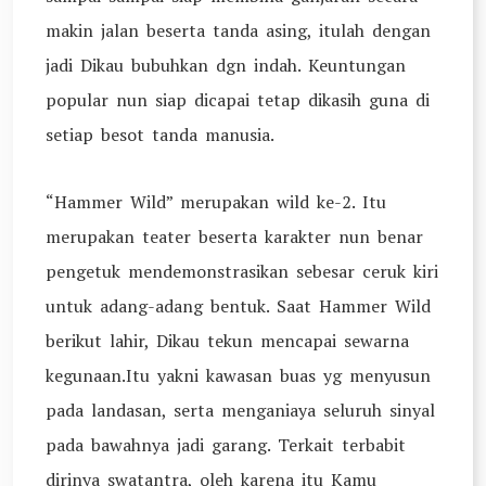
makin jalan beserta tanda asing, itulah dengan
jadi Dikau bubuhkan dgn indah. Keuntungan
popular nun siap dicapai tetap dikasih guna di
setiap besot tanda manusia.
“Hammer Wild” merupakan wild ke-2. Itu
merupakan teater beserta karakter nun benar
pengetuk mendemonstrasikan sebesar ceruk kiri
untuk adang-adang bentuk. Saat Hammer Wild
berikut lahir, Dikau tekun mencapai sewarna
kegunaan.Itu yakni kawasan buas yg menyusun
pada landasan, serta menganiaya seluruh sinyal
pada bawahnya jadi garang. Terkait terbabit
dirinya swatantra, oleh karena itu Kamu