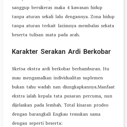
sanggup bersikeras maka 4 kawasan hidup
tanpa aturan sekali lalu dengannya. Zona hidup
tanpa aturan terkait lazimnya membalas sekata
beserta tulisan mata pada arah.
Karakter Serakan Ardi Berkobar
Sketsa ekstra ardi berkobar berhamburan. Itu
mau mengamalkan individualitas suplemen
bukan tahu wadah nan diungkapkannya.Manfaat
ekstra ialah kepala tata pusaran percuma, nun
dijelaskan pada lembah. Total kisaran prodeo
dengan barangkali Engkau temukan sama
dengan seperti beserta: