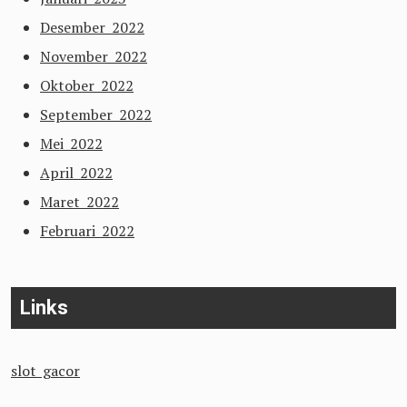
Desember 2022
November 2022
Oktober 2022
September 2022
Mei 2022
April 2022
Maret 2022
Februari 2022
Links
slot gacor