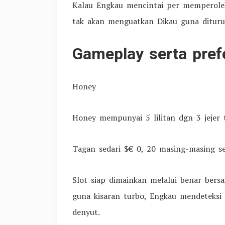
Kalau Engkau mencintai per memperoleh 
tak akan menguatkan Dikau guna dituru
Gameplay serta pref
Honey
Honey mempunyai 5 lilitan dgn 3 jejer 
Tagan sedari $€ 0, 20 masing-masing se
Slot siap dimainkan melalui benar ber
guna kisaran turbo, Engkau mendeteks
denyut.