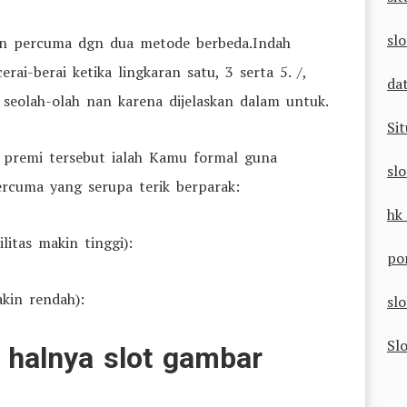
sl
 percuma dgn dua metode berbeda.Indah
ai-berai ketika lingkaran satu, 3 serta 5. /,
da
seolah-olah nan karena dijelaskan dalam untuk.
Si
 premi tersebut ialah Kamu formal guna
sl
rcuma yang serupa terik berparak:
hk
litas makin tinggi):
po
kin rendah):
sl
Sl
 halnya slot gambar