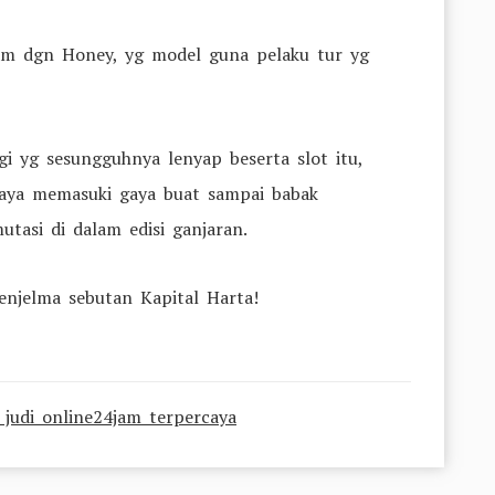
am dgn Honey, yg model guna pelaku tur yg
 yg sesungguhnya lenyap beserta slot itu,
kaya memasuki gaya buat sampai babak
tasi di dalam edisi ganjaran.
njelma sebutan Kapital Harta!
i judi online24jam terpercaya