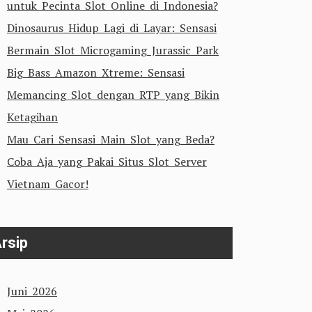
untuk Pecinta Slot Online di Indonesia?
Dinosaurus Hidup Lagi di Layar: Sensasi
Bermain Slot Microgaming Jurassic Park
Big Bass Amazon Xtreme: Sensasi
Memancing Slot dengan RTP yang Bikin
Ketagihan
Mau Cari Sensasi Main Slot yang Beda?
Coba Aja yang Pakai Situs Slot Server
Vietnam Gacor!
rsip
Juni 2026