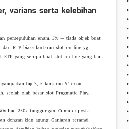
r, varians serta kelebihan
lan persepuluhan enam. 5% — tiada objek buat
dari RTP biasa lantaran slot on line yg
t RTP yang serupa buat slot on-line yang lain.
nyampaikan biji 3, 5 lantaran 5.Terkait
h, seolah-olah besar slot Pragmatic Play.
50x had 250x tanggungan. Cuma di posisi
an dengan kian agung. Ganjaran teramai