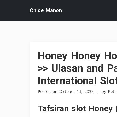
Skip
Chloe Manon
to
content
Honey Honey Ho
>> Ulasan and 
International Sl
Posted on
Oktober 11, 2023
by
Pete
Tafsiran slot Honey 