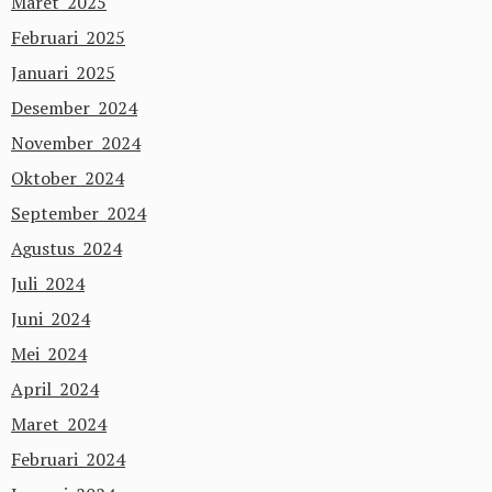
Maret 2025
Februari 2025
Januari 2025
Desember 2024
November 2024
Oktober 2024
September 2024
Agustus 2024
Juli 2024
Juni 2024
Mei 2024
April 2024
Maret 2024
Februari 2024