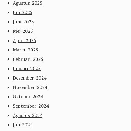
Agustus 2025
Juli 2025
Juni 2025
Mei 2025
April 2025
Maret 2025
Februari 2025
Januari 2025
Desember 2024
November 2024
Oktober 2024
September 2024
Agustus 2024
Juli 2024