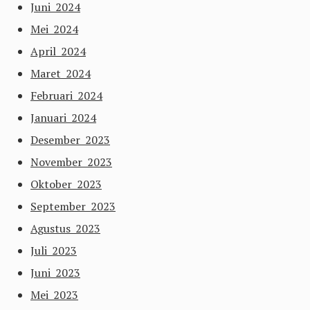
Juni 2024
Mei 2024
April 2024
Maret 2024
Februari 2024
Januari 2024
Desember 2023
November 2023
Oktober 2023
September 2023
Agustus 2023
Juli 2023
Juni 2023
Mei 2023