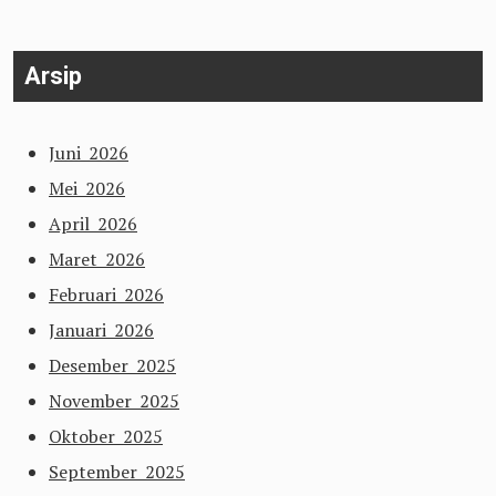
Arsip
Juni 2026
Mei 2026
April 2026
Maret 2026
Februari 2026
Januari 2026
Desember 2025
November 2025
Oktober 2025
September 2025