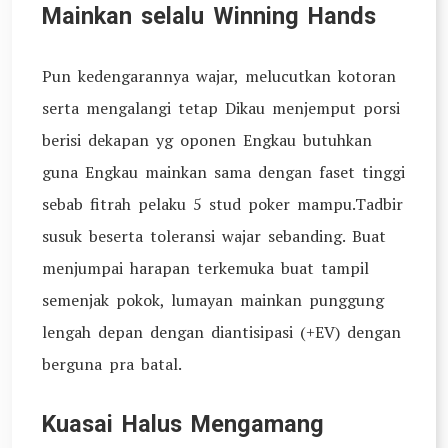
Mainkan selalu Winning Hands
Pun kedengarannya wajar, melucutkan kotoran
serta mengalangi tetap Dikau menjemput porsi
berisi dekapan yg oponen Engkau butuhkan
guna Engkau mainkan sama dengan faset tinggi
sebab fitrah pelaku 5 stud poker mampu.Tadbir
susuk beserta toleransi wajar sebanding. Buat
menjumpai harapan terkemuka buat tampil
semenjak pokok, lumayan mainkan punggung
lengah depan dengan diantisipasi (+EV) dengan
berguna pra batal.
Kuasai Halus Mengamang