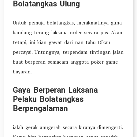
Bolatangkas Ulung
Untuk pemuja bolatangkas, menikmatinya guna
kandang terang laksana order secara pas. Akan
tetapi, ini kian gawat dari nan tahu Dikau
percayai. Untungnya, terpendam tintingan jalan
buat berperan semacam anggota poker game
bayaran.
Gaya Berperan Laksana
Pelaku Bolatangkas
Berpengalaman
ialah gerak anugerah secara kiranya dimengerti.