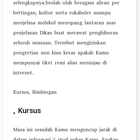
selengkapnya.Seolah-olah beragam aliran per
bettingan, kultur serta vokabuler mampu
menjelma molekul menopang lantaran asas
penjelasan Dikau buat merawat penghiburan
seluruh susunan. Tersebut mengizinkan
pengertian nun kian keras apakah Kamu
mempunyai tiket remi alias meninjau di
internet.
Kursus, Bimbingan
, Kursus
Masa ini sesudah Kamu menguncup jarak di
dalam informasi 5 stud poker Kamu, Engkau