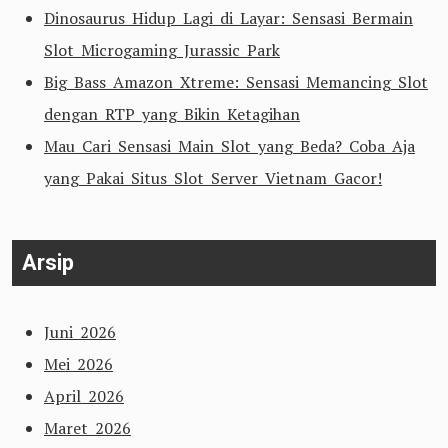
Dinosaurus Hidup Lagi di Layar: Sensasi Bermain
Slot Microgaming Jurassic Park
Big Bass Amazon Xtreme: Sensasi Memancing Slot
dengan RTP yang Bikin Ketagihan
Mau Cari Sensasi Main Slot yang Beda? Coba Aja
yang Pakai Situs Slot Server Vietnam Gacor!
Arsip
Juni 2026
Mei 2026
April 2026
Maret 2026