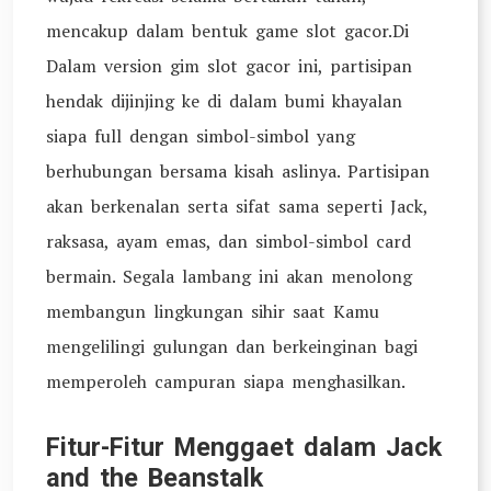
mencakup dalam bentuk game slot gacor.Di
Dalam version gim slot gacor ini, partisipan
hendak dijinjing ke di dalam bumi khayalan
siapa full dengan simbol-simbol yang
berhubungan bersama kisah aslinya. Partisipan
akan berkenalan serta sifat sama seperti Jack,
raksasa, ayam emas, dan simbol-simbol card
bermain. Segala lambang ini akan menolong
membangun lingkungan sihir saat Kamu
mengelilingi gulungan dan berkeinginan bagi
memperoleh campuran siapa menghasilkan.
Fitur-Fitur Menggaet dalam Jack
and the Beanstalk