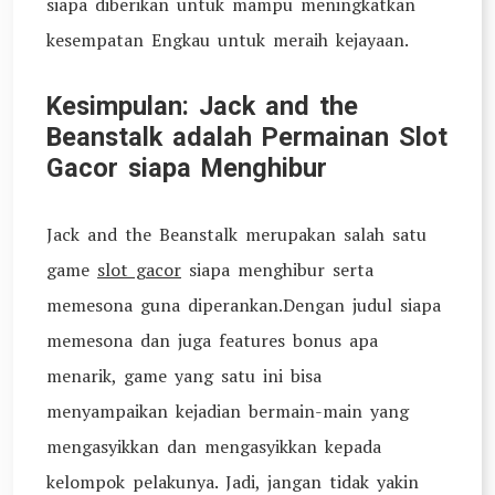
siapa diberikan untuk mampu meningkatkan
kesempatan Engkau untuk meraih kejayaan.
Kesimpulan: Jack and the
Beanstalk adalah Permainan Slot
Gacor siapa Menghibur
Jack and the Beanstalk merupakan salah satu
game
slot gacor
siapa menghibur serta
memesona guna diperankan.Dengan judul siapa
memesona dan juga features bonus apa
menarik, game yang satu ini bisa
menyampaikan kejadian bermain-main yang
mengasyikkan dan mengasyikkan kepada
kelompok pelakunya. Jadi, jangan tidak yakin