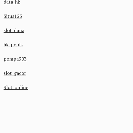
data hk
Situs123
slot dana
hk pools
pompa303
slot gacor
Slot online