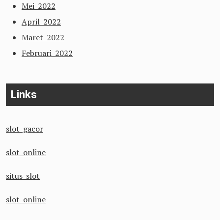
Mei 2022
April 2022
Maret 2022
Februari 2022
Links
slot gacor
slot online
situs slot
slot online