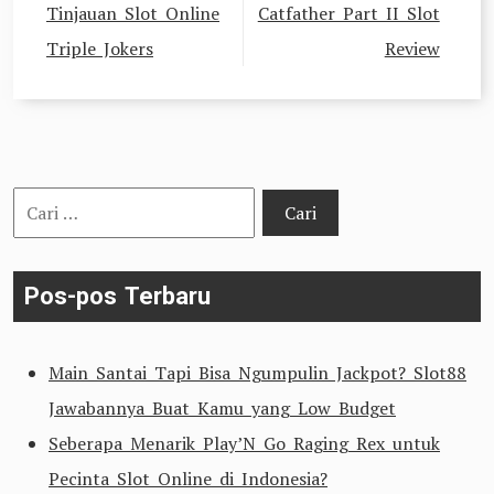
pos
Tinjauan Slot Online
Catfather Part II Slot
Triple Jokers
Review
Cari
untuk:
Pos-pos Terbaru
Main Santai Tapi Bisa Ngumpulin Jackpot? Slot88
Jawabannya Buat Kamu yang Low Budget
Seberapa Menarik Play’N Go Raging Rex untuk
Pecinta Slot Online di Indonesia?