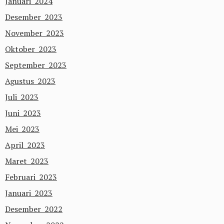
Januari 2024
Desember 2023
November 2023
Oktober 2023
September 2023
Agustus 2023
Juli 2023
Juni 2023
Mei 2023
April 2023
Maret 2023
Februari 2023
Januari 2023
Desember 2022