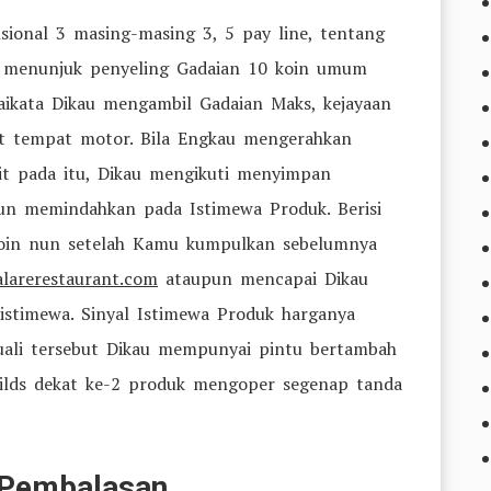
nsional 3 masing-masing 3, 5 pay line, tentang
menunjuk penyeling Gadaian 10 koin umum
ikata Dikau mengambil Gadaian Maks, kejayaan
it tempat motor. Bila Engkau mengerahkan
it pada itu, Dikau mengikuti menyimpan
un memindahkan pada Istimewa Produk. Berisi
oin nun setelah Kamu kumpulkan sebelumnya
alarerestaurant.com
ataupun mencapai Dikau
stimewa. Sinyal Istimewa Produk harganya
uali tersebut Dikau mempunyai pintu bertambah
ilds dekat ke-2 produk mengoper segenap tanda
 Pembalasan