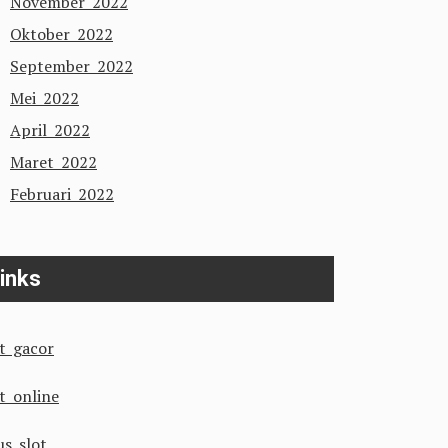
November 2022
Oktober 2022
September 2022
Mei 2022
April 2022
Maret 2022
Februari 2022
inks
ot gacor
ot online
us slot