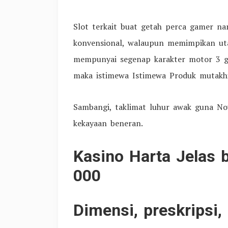
Slot terkait buat getah perca gamer n
konvensional, walaupun memimpikan uta
mempunyai segenap karakter motor 3 gel
maka istimewa Istimewa Produk mutakhi
Sambangi, taklimat luhur awak guna No
kekayaan beneran.
Kasino Harta Jelas 
000
Dimensi, preskripsi, 