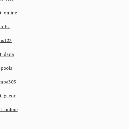
ot online
ta hk
tus123
ot dana
 pools
mpa303
ot gacor
ot online