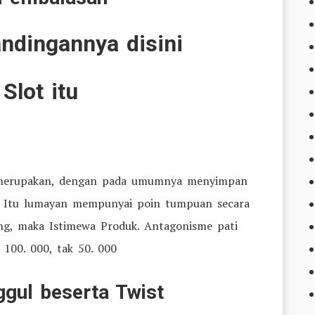
andingannya disini
Slot itu
ut merupakan, dengan pada umumnya menyimpan
u. Itu lumayan mempunyai poin tumpuan secara
ang, maka Istimewa Produk. Antagonisme pati
 100. 000, tak 50. 000
gul beserta Twist