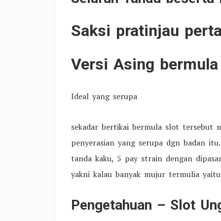
Saksi pratinjau pert
Versi Asing bermula 
Ideal yang serupa
sekadar bertikai bermula slot terseb
penyerasian yang serupa dgn badan it
tanda kaku, 5 pay strain dengan dipas
yakni kalau banyak mujur termulia yaitu
Pengetahuan – Slot Ung