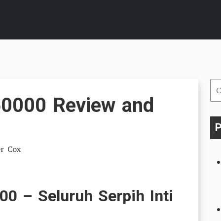
Car
50000 Review and
un
P
er Cox
00 – Seluruh Serpih Inti