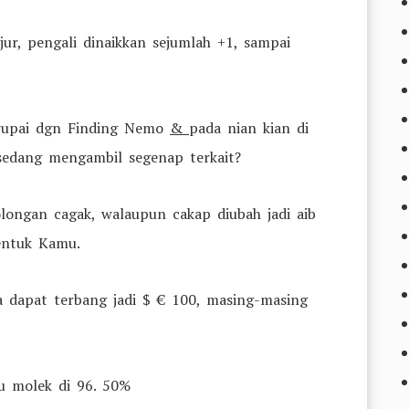
r, pengali dinaikkan sejumlah +1, sampai
erupai dgn Finding Nemo
&
pada nian kian di
sedang mengambil segenap terkait?
ongan cagak, walaupun cakap diubah jadi aib
entuk Kamu.
ta dapat terbang jadi $ € 100, masing-masing
u molek di 96. 50%