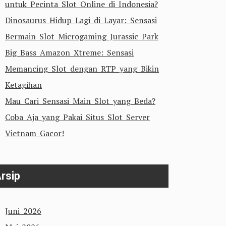
untuk Pecinta Slot Online di Indonesia?
Dinosaurus Hidup Lagi di Layar: Sensasi
Bermain Slot Microgaming Jurassic Park
Big Bass Amazon Xtreme: Sensasi
Memancing Slot dengan RTP yang Bikin
Ketagihan
Mau Cari Sensasi Main Slot yang Beda?
Coba Aja yang Pakai Situs Slot Server
Vietnam Gacor!
rsip
Juni 2026