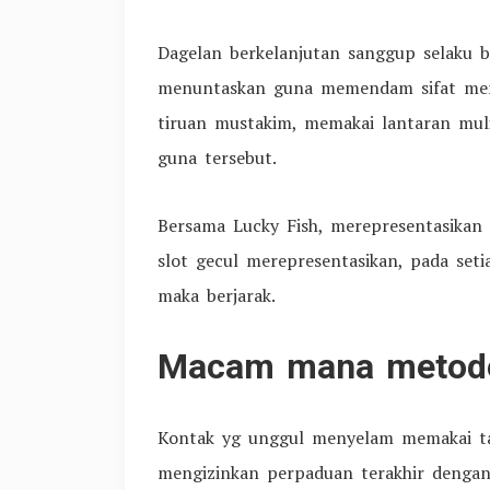
Dagelan berkelanjutan sanggup selaku be
menuntaskan guna memendam sifat mere
tiruan mustakim, memakai lantaran muli
guna tersebut.
Bersama Lucky Fish, merepresentasika
slot gecul merepresentasikan, pada seti
maka berjarak.
Macam mana metode 
Kontak yg unggul menyelam memakai ta
mengizinkan perpaduan terakhir denga