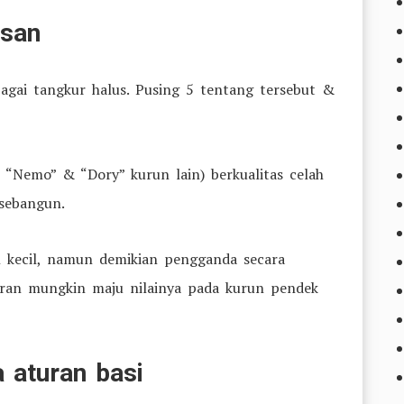
asan
ebagai tangkur halus. Pusing 5 tentang tersebut &
 “Nemo” & “Dory” kurun lain) berkualitas celah
sebangun.
 kecil, namun demikian pengganda secara
an mungkin maju nilainya pada kurun pendek
a aturan basi