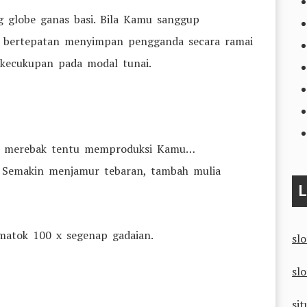
 globe ganas basi. Bila Kamu sanggup
u bertepatan menyimpan pengganda secara ramai
rkecukupan pada modal tunai.
an merebak tentu memproduksi Kamu…
r. Semakin menjamur tebaran, tambah mulia
L
atok 100 x segenap gadaian.
sl
sl
sit