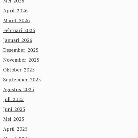
Mei 2026
April 2026
Maret 2026
Februari 2026
Januari 2026
Desember 2025
November 2025
Oktober 2025
September 2025
Agustus 2025
Juli 2025
Juni 2025
Mei 2025
April 2025