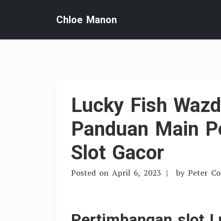
Skip
Chloe Manon
to
content
Lucky Fish Wazd
Panduan Main Per
Slot Gacor
Posted on
April 6, 2023
by
Peter Co
Pertimbangan slot L