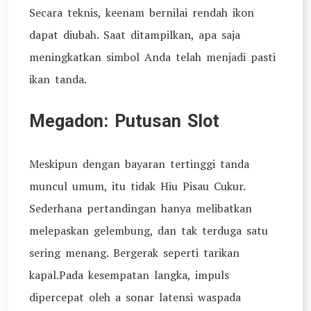
Secara teknis, keenam bernilai rendah ikon
dapat diubah. Saat ditampilkan, apa saja
meningkatkan simbol Anda telah menjadi pasti
ikan tanda.
Megadon: Putusan Slot
Meskipun dengan bayaran tertinggi tanda
muncul umum, itu tidak Hiu Pisau Cukur.
Sederhana pertandingan hanya melibatkan
melepaskan gelembung, dan tak terduga satu
sering menang. Bergerak seperti tarikan
kapal.Pada kesempatan langka, impuls
dipercepat oleh a sonar latensi waspada