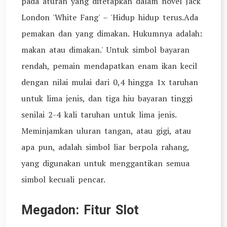
pada aturan yang ditetapkan dalam novel Jack
London 'White Fang' – 'Hidup hidup terus.Ada
pemakan dan yang dimakan. Hukumnya adalah:
makan atau dimakan.' Untuk simbol bayaran
rendah, pemain mendapatkan enam ikan kecil
dengan nilai mulai dari 0,4 hingga 1x taruhan
untuk lima jenis, dan tiga hiu bayaran tinggi
senilai 2-4 kali taruhan untuk lima jenis.
Meminjamkan uluran tangan, atau gigi, atau
apa pun, adalah simbol liar berpola rahang,
yang digunakan untuk menggantikan semua
simbol kecuali pencar.
Megadon: Fitur Slot