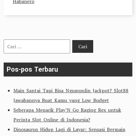
Habanero
Cari
untuk:
Pos-pos Terbaru
Main Santai Tapi Bisa Ngumpulin Jackpot? Slot88
Jawabannya Buat Kamu yang Low Budget
Seberapa Menarik Play’N Go Raging Rex untuk
Pecinta Slot Online di Indonesia?
Dinosaurus Hidup Lagi di Layar: Sensasi Bermain