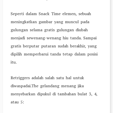
Seperti dalam Snack Time elemen, sebuah
meningkatkan gambar yang muncul pada
gulungan selama gratis gulungan diubah
menjadi sewenang-wenang hiu tanda. Sampai
gratis berputar putaran sudah berakhir, yang
dipilih memperbarui tanda tetap dalam posisi
itu.
Retriggers adalah salah satu hal untuk
diwaspadai.The gelandang menang jika
menyebarkan dipukul di tambahan bulat 3, 4,
atau 5: