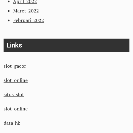
April 2022
Maret 2022
Februari 2022
Links
slot gacor
slot online
situs slot
slot online
data hk