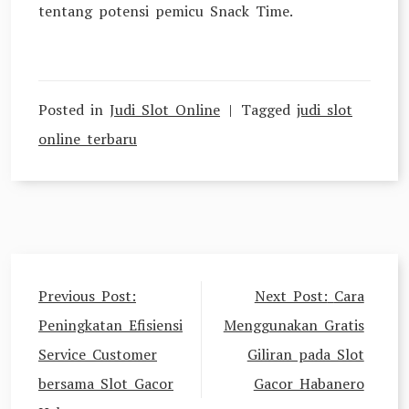
tentang potensi pemicu Snack Time.
Posted in
Judi Slot Online
Tagged
judi slot
online terbaru
Navigasi
Previous Post:
Next Post:
Cara
pos
Peningkatan Efisiensi
Menggunakan Gratis
Service Customer
Giliran pada Slot
bersama Slot Gacor
Gacor Habanero