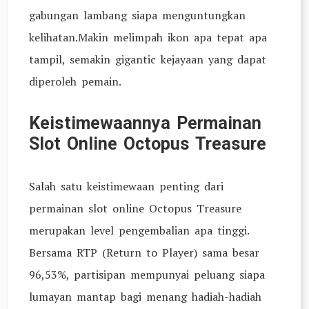
gabungan lambang siapa menguntungkan
kelihatan.Makin melimpah ikon apa tepat apa
tampil, semakin gigantic kejayaan yang dapat
diperoleh pemain.
Keistimewaannya Permainan
Slot Online Octopus Treasure
Salah satu keistimewaan penting dari
permainan slot online Octopus Treasure
merupakan level pengembalian apa tinggi.
Bersama RTP (Return to Player) sama besar
96,53%, partisipan mempunyai peluang siapa
lumayan mantap bagi menang hadiah-hadiah