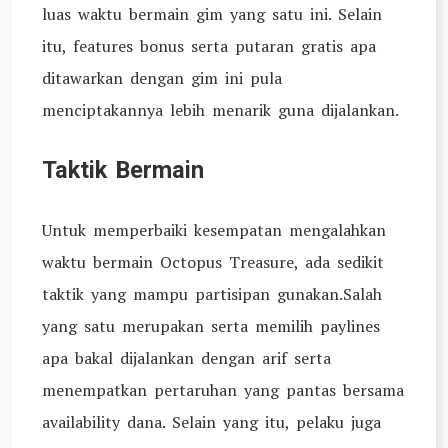
luas waktu bermain gim yang satu ini. Selain
itu, features bonus serta putaran gratis apa
ditawarkan dengan gim ini pula
menciptakannya lebih menarik guna dijalankan.
Taktik Bermain
Untuk memperbaiki kesempatan mengalahkan
waktu bermain Octopus Treasure, ada sedikit
taktik yang mampu partisipan gunakan.Salah
yang satu merupakan serta memilih paylines
apa bakal dijalankan dengan arif serta
menempatkan pertaruhan yang pantas bersama
availability dana. Selain yang itu, pelaku juga