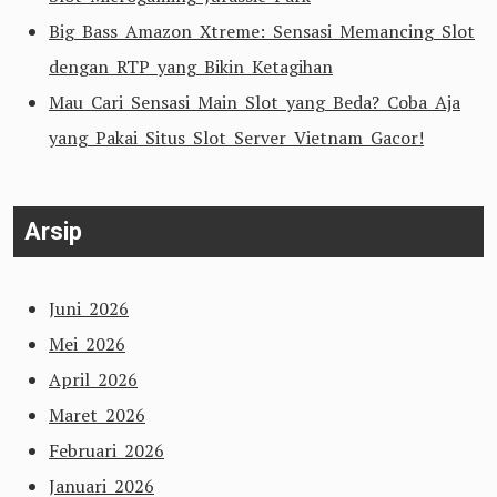
Big Bass Amazon Xtreme: Sensasi Memancing Slot
dengan RTP yang Bikin Ketagihan
Mau Cari Sensasi Main Slot yang Beda? Coba Aja
yang Pakai Situs Slot Server Vietnam Gacor!
Arsip
Juni 2026
Mei 2026
April 2026
Maret 2026
Februari 2026
Januari 2026