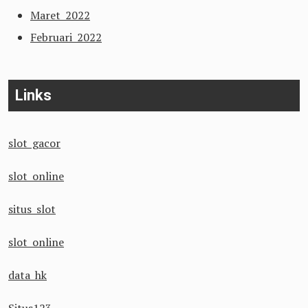
Maret 2022
Februari 2022
Links
slot gacor
slot online
situs slot
slot online
data hk