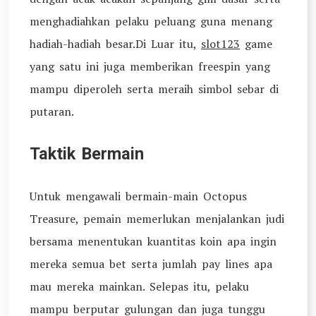
menghadiahkan pelaku peluang guna menang
hadiah-hadiah besar.Di Luar itu,
slot123
game
yang satu ini juga memberikan freespin yang
mampu diperoleh serta meraih simbol sebar di
putaran.
Taktik Bermain
Untuk mengawali bermain-main Octopus
Treasure, pemain memerlukan menjalankan judi
bersama menentukan kuantitas koin apa ingin
mereka semua bet serta jumlah pay lines apa
mau mereka mainkan. Selepas itu, pelaku
mampu berputar gulungan dan juga tunggu