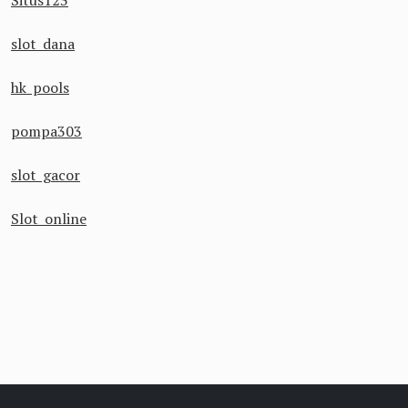
Situs123
slot dana
hk pools
pompa303
slot gacor
Slot online