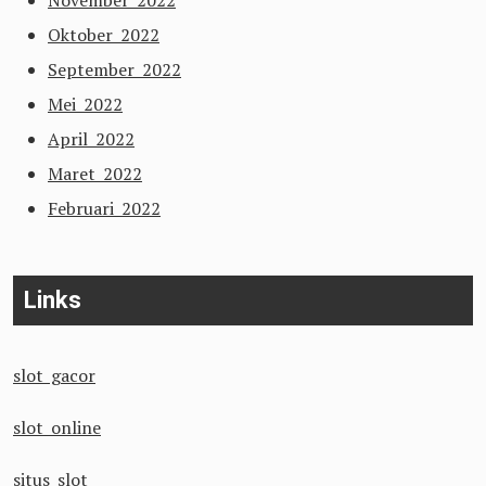
November 2022
Oktober 2022
September 2022
Mei 2022
April 2022
Maret 2022
Februari 2022
Links
slot gacor
slot online
situs slot