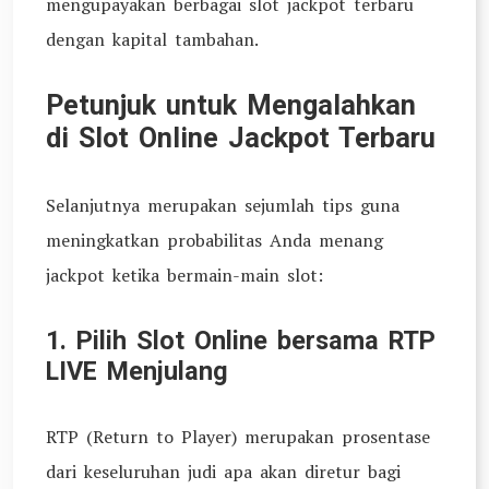
mengupayakan berbagai slot jackpot terbaru
dengan kapital tambahan.
Petunjuk untuk Mengalahkan
di Slot Online Jackpot Terbaru
Selanjutnya merupakan sejumlah tips guna
meningkatkan probabilitas Anda menang
jackpot ketika bermain-main slot:
1. Pilih Slot Online bersama RTP
LIVE Menjulang
RTP (Return to Player) merupakan prosentase
dari keseluruhan judi apa akan diretur bagi