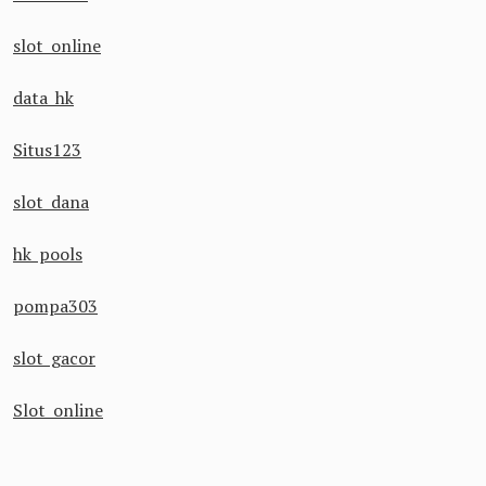
slot online
data hk
Situs123
slot dana
hk pools
pompa303
slot gacor
Slot online