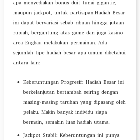
apa menyediakan bonus duit tunai gigantic,
maupun jackpot, untuk partisipan.Hadiah Besar
ini dapat bervariasi sebab ribuan hingga jutaan
rupiah, bergantung atas game dan juga kasino
area Engkau melakukan permainan. Ada
sejumlah tipe hadiah besar apa umum diketahui,
antara lain:
Keberuntungan Progresif: Hadiah Besar ini
berkelanjutan bertambah seiring dengan
masing-masing taruhan yang dipasang oleh
pelaku. Makin banyak individu siapa
bermain, semakin luas hadiah utama.
Jackpot Stabil: Keberuntungan ini punya