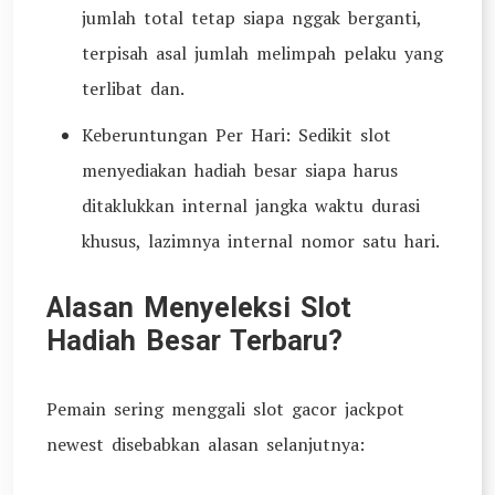
jumlah total tetap siapa nggak berganti,
terpisah asal jumlah melimpah pelaku yang
terlibat dan.
Keberuntungan Per Hari: Sedikit slot
menyediakan hadiah besar siapa harus
ditaklukkan internal jangka waktu durasi
khusus, lazimnya internal nomor satu hari.
Alasan Menyeleksi Slot
Hadiah Besar Terbaru?
Pemain sering menggali slot gacor jackpot
newest disebabkan alasan selanjutnya: