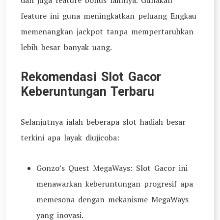
dan juga feature bonus lainnya. Gunakan
feature ini guna meningkatkan peluang Engkau
memenangkan jackpot tanpa mempertaruhkan
lebih besar banyak uang.
Rekomendasi Slot Gacor
Keberuntungan Terbaru
Selanjutnya ialah beberapa slot hadiah besar
terkini apa layak diujicoba:
Gonzo’s Quest MegaWays: Slot Gacor ini
menawarkan keberuntungan progresif apa
memesona dengan mekanisme MegaWays
yang inovasi.