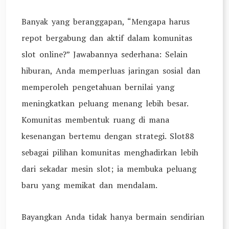
Banyak yang beranggapan, “Mengapa harus
repot bergabung dan aktif dalam komunitas
slot online?” Jawabannya sederhana: Selain
hiburan, Anda memperluas jaringan sosial dan
memperoleh pengetahuan bernilai yang
meningkatkan peluang menang lebih besar.
Komunitas membentuk ruang di mana
kesenangan bertemu dengan strategi. Slot88
sebagai pilihan komunitas menghadirkan lebih
dari sekadar mesin slot; ia membuka peluang
baru yang memikat dan mendalam.
Bayangkan Anda tidak hanya bermain sendirian