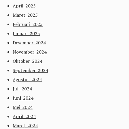
April 2025
Maret 2025
Februari 2025
Januari 2025
Desember 2024
November 2024
Oktober 2024
September 2024
Agustus 2024
Juli 2024
Juni 2024
Mei 2024
April 2024
Maret 2024