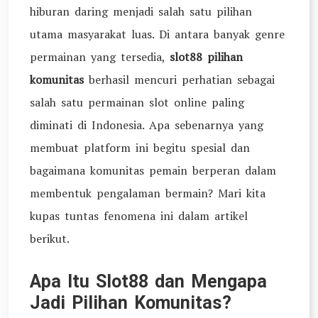
hiburan daring menjadi salah satu pilihan
utama masyarakat luas. Di antara banyak genre
permainan yang tersedia,
slot88 pilihan
komunitas
berhasil mencuri perhatian sebagai
salah satu permainan slot online paling
diminati di Indonesia. Apa sebenarnya yang
membuat platform ini begitu spesial dan
bagaimana komunitas pemain berperan dalam
membentuk pengalaman bermain? Mari kita
kupas tuntas fenomena ini dalam artikel
berikut.
Apa Itu Slot88 dan Mengapa
Jadi Pilihan Komunitas?