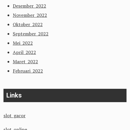
Desember 2022
November 2022
Oktober 2022
September 2022
Mei 2022
April 2022
Maret 2022
Februari 2022
Links
slot gacor
slot online