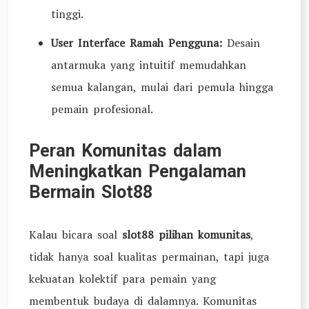
tinggi.
User Interface Ramah Pengguna:
Desain
antarmuka yang intuitif memudahkan
semua kalangan, mulai dari pemula hingga
pemain profesional.
Peran Komunitas dalam
Meningkatkan Pengalaman
Bermain Slot88
Kalau bicara soal
slot88 pilihan komunitas
,
tidak hanya soal kualitas permainan, tapi juga
kekuatan kolektif para pemain yang
membentuk budaya di dalamnya. Komunitas