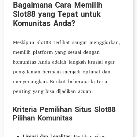
Bagaimana Cara Memilih
Slot88 yang Tepat untuk
Komunitas Anda?
Meskipun Slot88 terlihat sangat menggiurkan,
memilih platform yang sesuai dengan
komunitas Anda adalah langkah krusial agar
pengalaman bermain menjadi optimal dan
menyenangkan. Berikut beberapa kriteria
penting yang bisa dijadikan acuan:
Kriteria Pemilihan Situs Slot88
Pilihan Komunitas
Lisensi dan Legalitas:
Pastikan situs