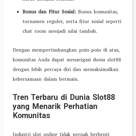
Bonus dan Fitur Sosial:
Bonus komunitas,
turnamen reguler, serta fitur sosial seperti
chat room menjadi nilai tambah.
Dengan mempertimbangkan poin-poin di atas,
komunitas Anda dapat menavigasi dunia slot88
dengan lebih percaya diri dan memaksimalkan
kebersamaan dalam bermain.
Tren Terbaru di Dunia Slot88
yang Menarik Perhatian
Komunitas
Industri slot online tidak pernah berhenti