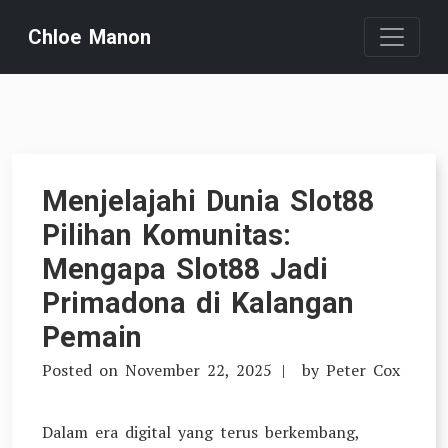
Skip
Chloe Manon
to
content
Menjelajahi Dunia Slot88
Pilihan Komunitas:
Mengapa Slot88 Jadi
Primadona di Kalangan
Pemain
Posted on
November 22, 2025
by
Peter Cox
Dalam era digital yang terus berkembang,