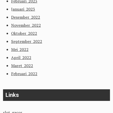
Februari 2023
Januari 2023
Desember 2022
November 2022
Oktober 2022
September 2022
Mei 2022
April 2022
Maret 2022
Februari 2022
Links
slot gacor