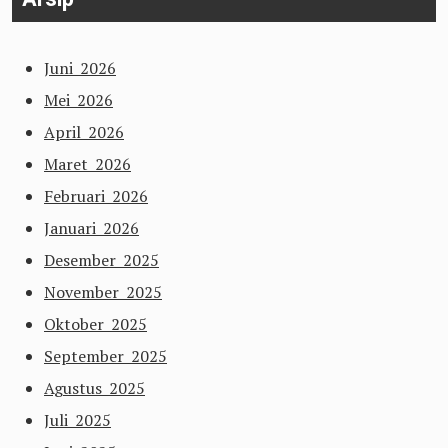
Juni 2026
Mei 2026
April 2026
Maret 2026
Februari 2026
Januari 2026
Desember 2025
November 2025
Oktober 2025
September 2025
Agustus 2025
Juli 2025