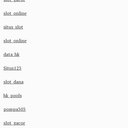
slot online
situs slot
slot online
data hk
Situs123
slot dana
hk pools
pompa303
slot gacor