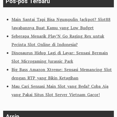
Pos-pos Terbaru
Main Santai Tapi Bisa Ngumpulin Jackpot? Slot88
Jawabannya Buat Kamu yang Low Budget
Seberapa Menarik Play’N Go Raging Rex untuk
Pecinta Slot Online di Indonesia?
Dinosaurus Hidup Lagi di Layar: Sensasi Bermain
Slot Microgaming Jurassic Park
Big Bass Amazon Xtreme: Sensasi Memancing Slot
dengan RTP yang Bikin Ketagihan
Mau Cari Sensasi Main Slot yang Beda? Coba Aja
yang Pakai Situs Slot Server Vietnam Gacor!
Arsip