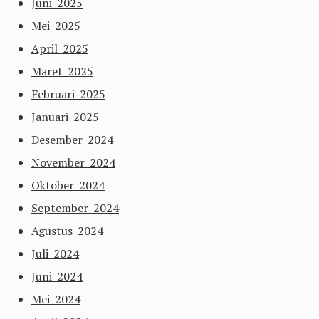
Juni 2025
Mei 2025
April 2025
Maret 2025
Februari 2025
Januari 2025
Desember 2024
November 2024
Oktober 2024
September 2024
Agustus 2024
Juli 2024
Juni 2024
Mei 2024