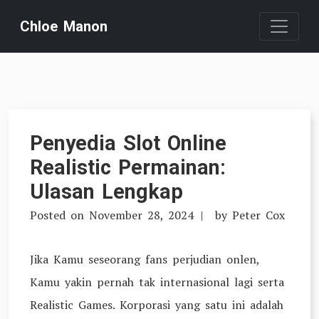
Skip
Chloe Manon
to
content
Penyedia Slot Online
Realistic Permainan:
Ulasan Lengkap
Posted on
November 28, 2024
by
Peter Cox
Jika Kamu seseorang fans perjudian onlen,
Kamu yakin pernah tak internasional lagi serta
Realistic Games. Korporasi yang satu ini adalah