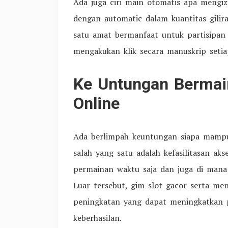
Ada juga ciri main otomatis apa mengiz
dengan automatic dalam kuantitas gilir
satu amat bermanfaat untuk partisipa
mengakukan klik secara manuskrip setia
Ke Untungan Bermai
Online
Ada berlimpah keuntungan siapa mampu
salah yang satu adalah kefasilitasan ak
permainan waktu saja dan juga di mana 
Luar tersebut, gim slot gacor serta me
peningkatan yang dapat meningkatkan p
keberhasilan.