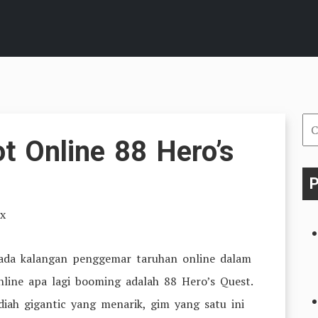
Car
t Online 88 Hero’s
un
P
x
 pada kalangan penggemar taruhan online dalam
nline apa lagi booming adalah 88 Hero’s Quest.
iah gigantic yang menarik, gim yang satu ini