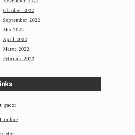
November 2022
Oktober 2022
September 2022
Mei 2022
April 2022
Maret 2022
Februari 2022
inks
ot gacor
ot online
us slot