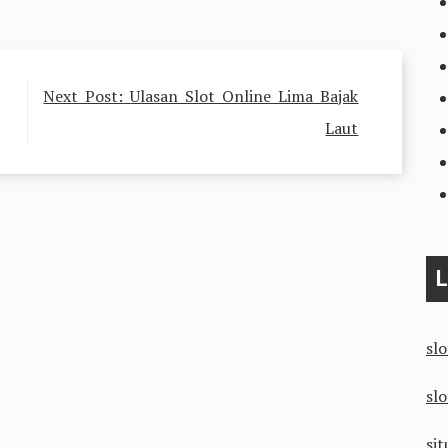
Next Post:
Ulasan Slot Online Lima Bajak
Laut
L
sl
sl
sit