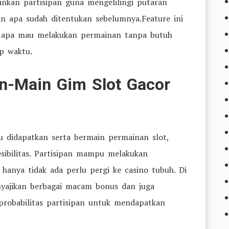
inkan partisipan guna mengelilingi putaran
an apa sudah ditentukan sebelumnya.Feature ini
n apa mau melakukan permainan tanpa butuh
p waktu.
n-Main Gim Slot Gacor
 didapatkan serta bermain permainan slot,
sesibilitas. Partisipan mampu melakukan
hanya tidak ada perlu pergi ke casino tubuh. Di
nyajikan berbagai macam bonus dan juga
robabilitas partisipan untuk mendapatkan