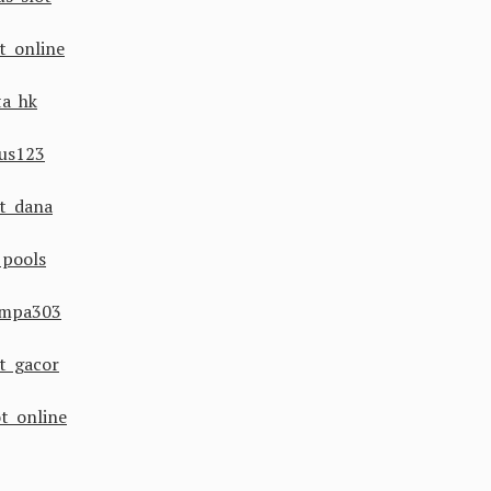
ot online
ta hk
tus123
ot dana
 pools
mpa303
ot gacor
ot online