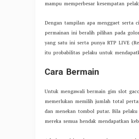
mampu memperbesar kesempatan pelaku
Dengan tampilan apa menggaet serta cir
permainan ini beralih pilihan pada golo
yang satu ini serta punya RTP LIVE (Re
itu probabilitas pelaku untuk mendapatk
Cara Bermain
Untuk mengawali bermain gim slot gac
memerlukan memilih jumlah total pert
dan menekan tombol putar. Bila pelaku
mereka semua hendak mendapatkan keberh