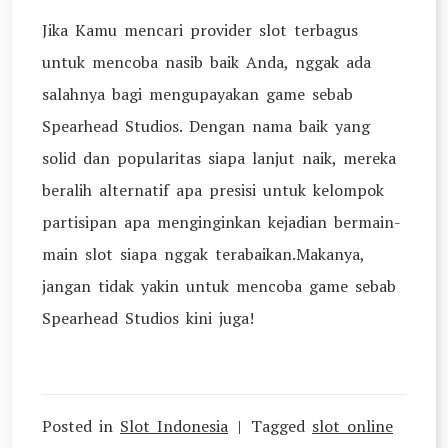
Jika Kamu mencari provider slot terbagus
untuk mencoba nasib baik Anda, nggak ada
salahnya bagi mengupayakan game sebab
Spearhead Studios. Dengan nama baik yang
solid dan popularitas siapa lanjut naik, mereka
beralih alternatif apa presisi untuk kelompok
partisipan apa menginginkan kejadian bermain-
main slot siapa nggak terabaikan.Makanya,
jangan tidak yakin untuk mencoba game sebab
Spearhead Studios kini juga!
Posted in
Slot Indonesia
Tagged
slot online