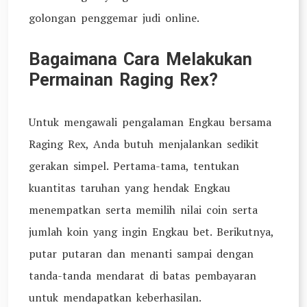
golongan penggemar judi online.
Bagaimana Cara Melakukan
Permainan Raging Rex?
Untuk mengawali pengalaman Engkau bersama
Raging Rex, Anda butuh menjalankan sedikit
gerakan simpel. Pertama-tama, tentukan
kuantitas taruhan yang hendak Engkau
menempatkan serta memilih nilai coin serta
jumlah koin yang ingin Engkau bet. Berikutnya,
putar putaran dan menanti sampai dengan
tanda-tanda mendarat di batas pembayaran
untuk mendapatkan keberhasilan.