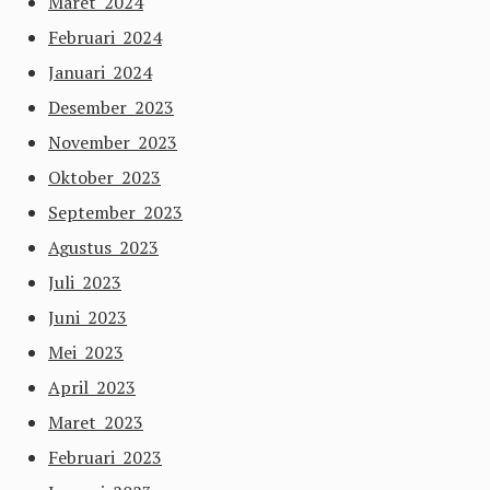
Maret 2024
Februari 2024
Januari 2024
Desember 2023
November 2023
Oktober 2023
September 2023
Agustus 2023
Juli 2023
Juni 2023
Mei 2023
April 2023
Maret 2023
Februari 2023