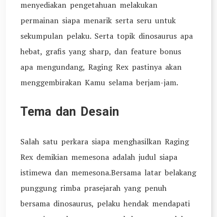
menyediakan pengetahuan melakukan
permainan siapa menarik serta seru untuk
sekumpulan pelaku. Serta topik dinosaurus apa
hebat, grafis yang sharp, dan feature bonus
apa mengundang, Raging Rex pastinya akan
menggembirakan Kamu selama berjam-jam.
Tema dan Desain
Salah satu perkara siapa menghasilkan Raging
Rex demikian memesona adalah judul siapa
istimewa dan memesona.Bersama latar belakang
punggung rimba prasejarah yang penuh
bersama dinosaurus, pelaku hendak mendapati