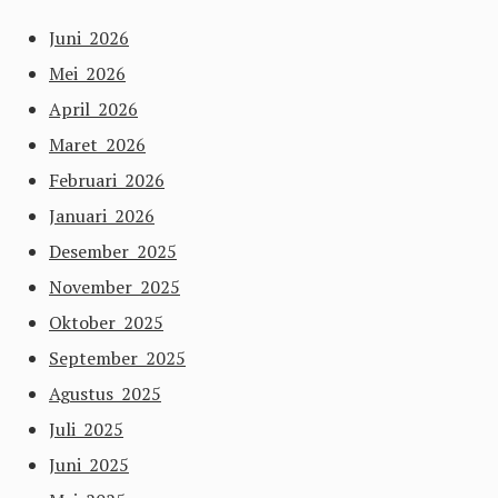
Juni 2026
Mei 2026
April 2026
Maret 2026
Februari 2026
Januari 2026
Desember 2025
November 2025
Oktober 2025
September 2025
Agustus 2025
Juli 2025
Juni 2025