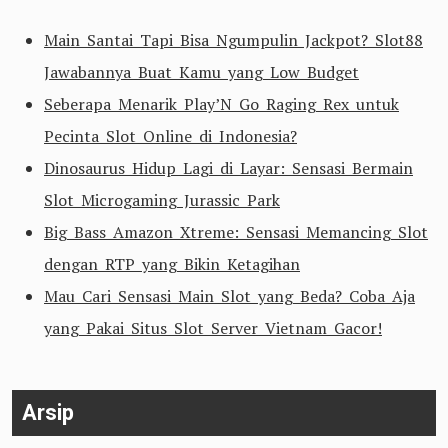
Main Santai Tapi Bisa Ngumpulin Jackpot? Slot88
Jawabannya Buat Kamu yang Low Budget
Seberapa Menarik Play’N Go Raging Rex untuk
Pecinta Slot Online di Indonesia?
Dinosaurus Hidup Lagi di Layar: Sensasi Bermain
Slot Microgaming Jurassic Park
Big Bass Amazon Xtreme: Sensasi Memancing Slot
dengan RTP yang Bikin Ketagihan
Mau Cari Sensasi Main Slot yang Beda? Coba Aja
yang Pakai Situs Slot Server Vietnam Gacor!
Arsip