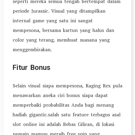
seperti mereka semua tengah bertempat dalam
periode Jurassic. Visual yang ditampilkan
internal game yang satu ini sangat
mempesona, bersama kartun yang halus dan
color yang terang, membuat suasana yang
menggembirakan.
Fitur Bonus
Selain visual siapa mempesona, Raging Rex pula
menawarkan aneka ciri bonus siapa dapat
memperbaiki probabilitas Anda bagi menang
hadiah gigantic.salah satu feature terbagus asal
slot online ini adalah Bebas Giliran, di lokasi
pemain mampu meraih free spin yang