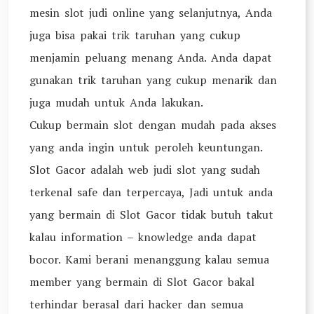
mesin slot judi online yang selanjutnya, Anda
juga bisa pakai trik taruhan yang cukup
menjamin peluang menang Anda. Anda dapat
gunakan trik taruhan yang cukup menarik dan
juga mudah untuk Anda lakukan.
Cukup bermain slot dengan mudah pada akses
yang anda ingin untuk peroleh keuntungan.
Slot Gacor adalah web judi slot yang sudah
terkenal safe dan terpercaya, Jadi untuk anda
yang bermain di Slot Gacor tidak butuh takut
kalau information – knowledge anda dapat
bocor. Kami berani menanggung kalau semua
member yang bermain di Slot Gacor bakal
terhindar berasal dari hacker dan semua