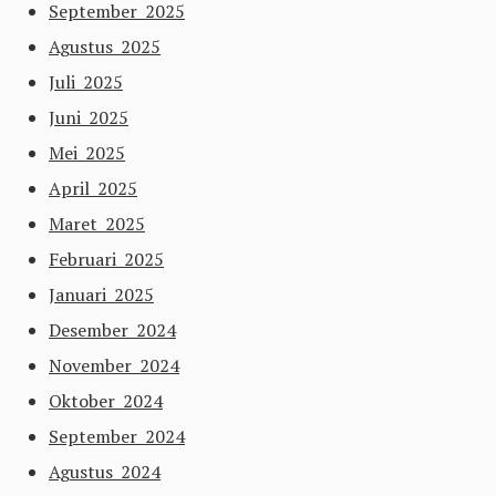
September 2025
Agustus 2025
Juli 2025
Juni 2025
Mei 2025
April 2025
Maret 2025
Februari 2025
Januari 2025
Desember 2024
November 2024
Oktober 2024
September 2024
Agustus 2024