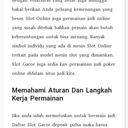
bakal berikan Anda peluang kemenangan yang
besar. Slot Online juga permainan judi online
yang susah ditebak bahkan pemain akan butuh
keberuntungan untuk bisa menang. Banyak
simbol individu yang ada di mesin Slot Online
terkait pada model mesin slot yang dimainkan.
Slot Gacor juga sedia kan permainan judi poker
online didalam situs judi kita.
Memahami Aturan Dan Langkah
Kerja Permainan
Jika anda udah memutuskan untuk bermain judi
Daftar Slot Gacor deposit pulsa maka harus