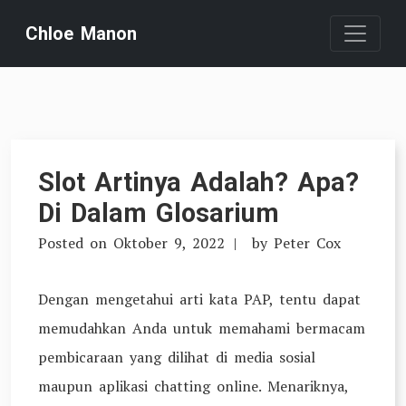
Skip
Chloe Manon
to
content
Slot Artinya Adalah? Apa?
Di Dalam Glosarium
Posted on
Oktober 9, 2022
by
Peter Cox
Dengan mengetahui arti kata PAP, tentu dapat
memudahkan Anda untuk memahami bermacam
pembicaraan yang dilihat di media sosial
maupun aplikasi chatting online. Menariknya,