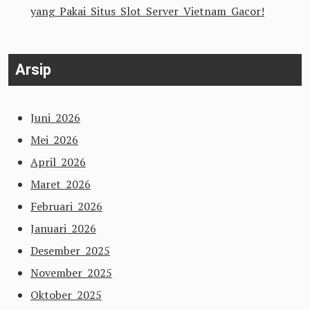
yang Pakai Situs Slot Server Vietnam Gacor!
Arsip
Juni 2026
Mei 2026
April 2026
Maret 2026
Februari 2026
Januari 2026
Desember 2025
November 2025
Oktober 2025