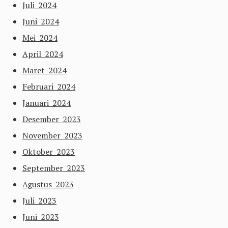
Juli 2024
Juni 2024
Mei 2024
April 2024
Maret 2024
Februari 2024
Januari 2024
Desember 2023
November 2023
Oktober 2023
September 2023
Agustus 2023
Juli 2023
Juni 2023