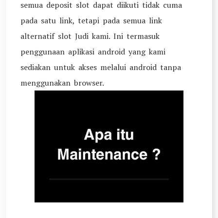
semua deposit slot dapat diikuti tidak cuma
pada satu link, tetapi pada semua link
alternatif slot Judi kami. Ini termasuk
penggunaan aplikasi android yang kami
sediakan untuk akses melalui android tanpa
menggunakan browser.