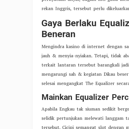
rekan Inggris, tersebut perlu dikeluark
Gaya Berlaku Equali
Beneran
Mengindra kasino di internet dengan s
jauh & menyia-nyiakan. Tetapi, tidak a
terkait lantaran tersebut barangkali jad
mengarungi sah & kegiatan Dikau beser
selesai mengangkat The Equalizer secar
Mainkan Equalizer Per
Apabila Engkau tak siuman sedikit berg
selidik pertunjukan melewati langgam 
tersebut. Cicipi semangat slot dengan 