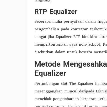
langsung.
RTP Equalizer
Beberapa mulia pernyataan dalam Inggr
pengembalian pada kontestan terkemuk
diingat jika Equalizer RTP kira-kira dit
mempertontonkan gaya non-jackpot, Ka
disebutkan dalam untuk beserta menarik
Metode Mengesahkan
Equalizer
Pertimbangan slot The Equalizer hamb
merenggangkan muncul daripada teknisi
menciduk pengembaraan berperan terhi
pernyataan anyar, bagian inti guna mem