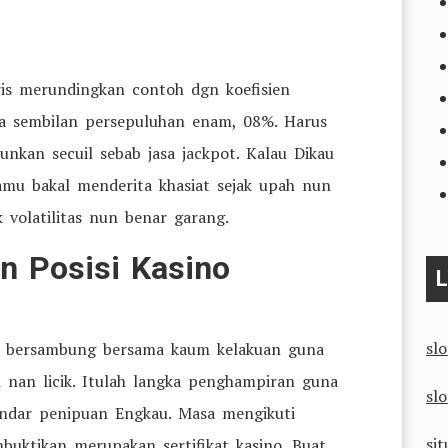
is merundingkan contoh dgn koefisien
a sembilan persepuluhan enam, 08%. Harus
urunkan secuil sebab jasa jackpot. Kalau Dikau
mu bakal menderita khasiat sejak upah nun
 volatilitas nun benar garang.
 Posisi Kasino
L
sl
a bersambung bersama kaum kelakuan guna
 nan licik. Itulah langka penghampiran guna
sl
ndar penipuan Engkau. Masa mengikuti
sit
buktikan merupakan sertifikat kasino. Buat