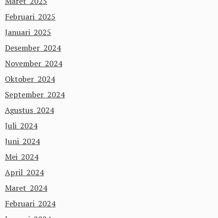
Maret 2025
Februari 2025
Januari 2025
Desember 2024
November 2024
Oktober 2024
September 2024
Agustus 2024
Juli 2024
Juni 2024
Mei 2024
April 2024
Maret 2024
Februari 2024