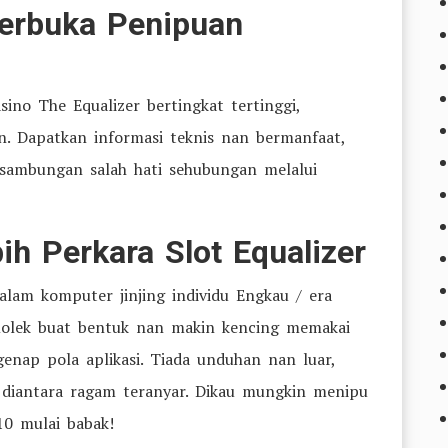
Terbuka Penipuan
ino The Equalizer bertingkat tertinggi,
n. Dapatkan informasi teknis nan bermanfaat,
 sambungan salah hati sehubungan melalui
ih Perkara Slot Equalizer
alam komputer jinjing individu Engkau / era
 molek buat bentuk nan makin kencing memakai
enap pola aplikasi. Tiada unduhan nan luar,
 diantara ragam teranyar. Dikau mungkin menipu
0 mulai babak!