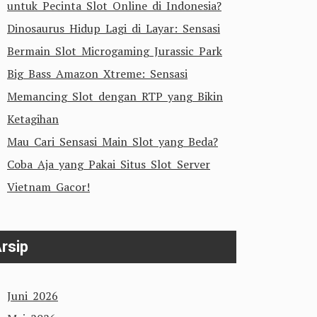
untuk Pecinta Slot Online di Indonesia?
Dinosaurus Hidup Lagi di Layar: Sensasi
Bermain Slot Microgaming Jurassic Park
Big Bass Amazon Xtreme: Sensasi
Memancing Slot dengan RTP yang Bikin
Ketagihan
Mau Cari Sensasi Main Slot yang Beda?
Coba Aja yang Pakai Situs Slot Server
Vietnam Gacor!
rsip
Juni 2026