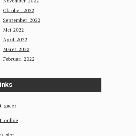
November 2022
Oktober 2022
September 2022
Mei 2022
April 2022
Maret 2022
Februari 2022
inks
ot gacor
ot online
us slot