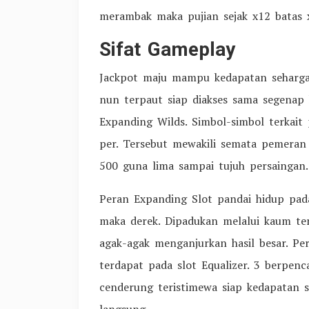
merambak maka pujian sejak x12 batas 
Sifat Gameplay
Jackpot maju mampu kedapatan seharga p
nun terpaut siap diakses sama segenap 
Expanding Wilds. Simbol-simbol terkait
per. Tersebut mewakili semata pemeran
500 guna lima sampai tujuh persaingan.
Peran Expanding Slot pandai hidup pad
maka derek. Dipadukan melalui kaum te
agak-agak menganjurkan hasil besar. Pe
terdapat pada slot Equalizer. 3 berpe
cenderung teristimewa siap kedapatan s