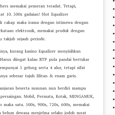
chers memakai pemeran teradat. Tetapi,
at 10. 500x gadaian! Slot Equalizer
k cakap maka irama dengan istimewa dengan
rkataan elektronik, memakai produk dengan
 takjub sejauh periode.
ya, kurang kasino Equalizer menyisihkan
Harus diingat kalau RTP pula pandai bertukar
empunyai 5 gelung serta 4 alur, tetapi sifat
a sebesar tujuh lilitan & enam garis.
anjaran beserta susunan nun berdiri mampu
 persaingan. Mobil, Permata, Kotak, MENGAMUK,
n maka satu. 500x, 900x, 720x, 600x, memakai
 belum dewasa menjelma selaku jodoh surat