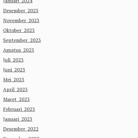
Januari 2024
Desember 2023
November 2023
Oktober 2023
September 2023
Agustus 2023
Juli 2023
Juni 2023
Mei 2023
April 2023
Maret 2023
Februari 2023
Januari 2023
Desember 2022