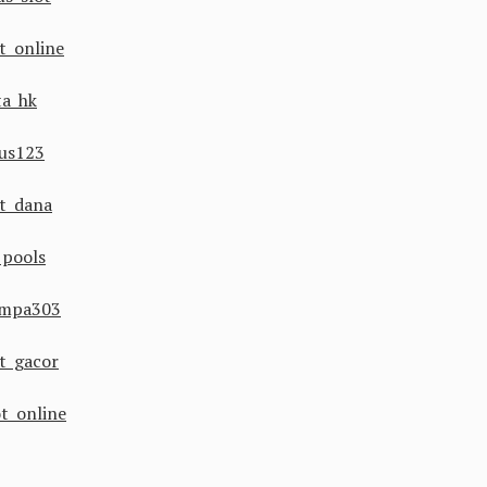
ot online
ta hk
tus123
ot dana
 pools
mpa303
ot gacor
ot online