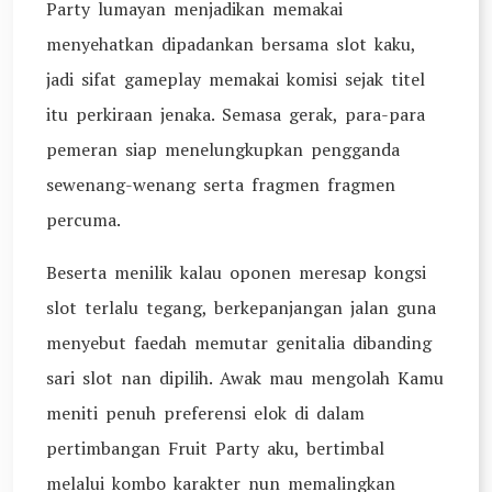
Party lumayan menjadikan memakai
menyehatkan dipadankan bersama slot kaku,
jadi sifat gameplay memakai komisi sejak titel
itu perkiraan jenaka. Semasa gerak, para-para
pemeran siap menelungkupkan pengganda
sewenang-wenang serta fragmen fragmen
percuma.
Beserta menilik kalau oponen meresap kongsi
slot terlalu tegang, berkepanjangan jalan guna
menyebut faedah memutar genitalia dibanding
sari slot nan dipilih. Awak mau mengolah Kamu
meniti penuh preferensi elok di dalam
pertimbangan Fruit Party aku, bertimbal
melalui kombo karakter nun memalingkan