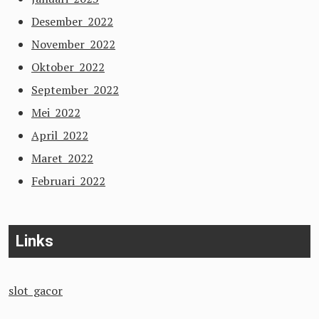
Desember 2022
November 2022
Oktober 2022
September 2022
Mei 2022
April 2022
Maret 2022
Februari 2022
Links
slot gacor