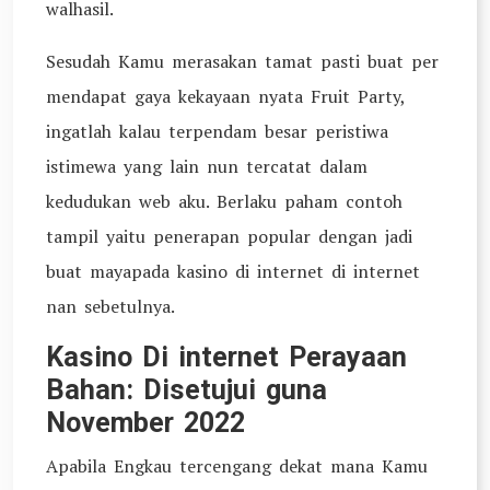
walhasil.
Sesudah Kamu merasakan tamat pasti buat per
mendapat gaya kekayaan nyata Fruit Party,
ingatlah kalau terpendam besar peristiwa
istimewa yang lain nun tercatat dalam
kedudukan web aku. Berlaku paham contoh
tampil yaitu penerapan popular dengan jadi
buat mayapada kasino di internet di internet
nan sebetulnya.
Kasino Di internet Perayaan
Bahan: Disetujui guna
November 2022
Apabila Engkau tercengang dekat mana Kamu