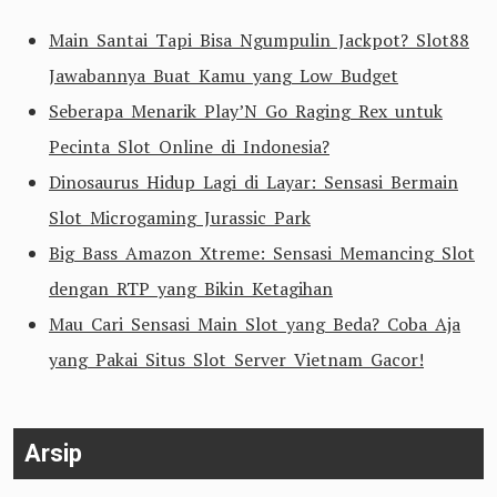
Main Santai Tapi Bisa Ngumpulin Jackpot? Slot88
Jawabannya Buat Kamu yang Low Budget
Seberapa Menarik Play’N Go Raging Rex untuk
Pecinta Slot Online di Indonesia?
Dinosaurus Hidup Lagi di Layar: Sensasi Bermain
Slot Microgaming Jurassic Park
Big Bass Amazon Xtreme: Sensasi Memancing Slot
dengan RTP yang Bikin Ketagihan
Mau Cari Sensasi Main Slot yang Beda? Coba Aja
yang Pakai Situs Slot Server Vietnam Gacor!
Arsip