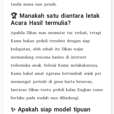
tanda mana nan penuh.
🏆 Manakah satu diantara letak
Acara Hasil termulia?
Apabila Dikau mau memutar tur terkait, tetapi
Kamu bukan peduli tersebut dengan siap
kedapatan, oleh sebab itu Dikau wajar
memandang rencana kasino di internet
terkemuka awak. Selesai Kamu melakukannya,
Kamu bakal amat ngerasa bertambah sejuk per
memungut periode di guna harta beneran,
lantaran Dikau tentu peduli kalau Engkau cuma
berlaku pada wadah nun dilindungi.
✨ Apakah siap model tipuan