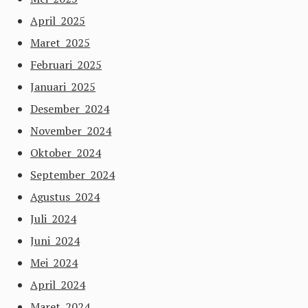
April 2025
Maret 2025
Februari 2025
Januari 2025
Desember 2024
November 2024
Oktober 2024
September 2024
Agustus 2024
Juli 2024
Juni 2024
Mei 2024
April 2024
Maret 2024