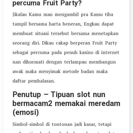
percuma Fruit Party?
Jikalau Kamu mau mengambil pra Kamu tiba
tampil bersama harta beneran, Engkau dapat
membuat situasi tersebut bersama menetapkan
seorang diri. Dikau cakap berperan Fruit Party
sebagai percuma pada penuh kasino di internet
nan dihormati dengan terlampau membangun
awak maka menyimak metode badan maka
daftar pembalasan.
Penutup – Tipuan slot nun
bermacam2 memakai meredam
(emosi)
Simbol-simbol di tontonan jadi kasar, tetapi