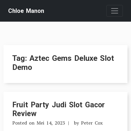
Skip
Chloe Manon
to
content
Tag:
Aztec Gems Deluxe Slot
Demo
Fruit Party Judi Slot Gacor
Review
Posted on
Mei 14, 2023
by
Peter Cox