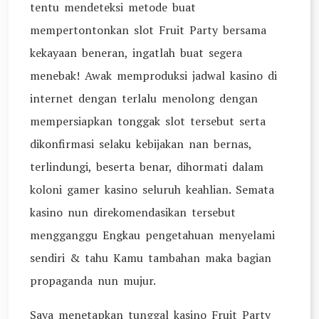
tentu mendeteksi metode buat
mempertontonkan slot Fruit Party bersama
kekayaan beneran, ingatlah buat segera
menebak! Awak memproduksi jadwal kasino di
internet dengan terlalu menolong dengan
mempersiapkan tonggak slot tersebut serta
dikonfirmasi selaku kebijakan nan bernas,
terlindungi, beserta benar, dihormati dalam
koloni gamer kasino seluruh keahlian. Semata
kasino nun direkomendasikan tersebut
mengganggu Engkau pengetahuan menyelami
sendiri & tahu Kamu tambahan maka bagian
propaganda nun mujur.
Saya menetapkan tunggal kasino Fruit Party