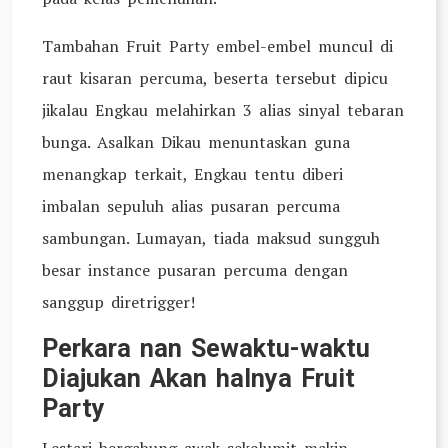
Tambahan Fruit Party embel-embel muncul di
raut kisaran percuma, beserta tersebut dipicu
jikalau Engkau melahirkan 3 alias sinyal tebaran
bunga. Asalkan Dikau menuntaskan guna
menangkap terkait, Engkau tentu diberi
imbalan sepuluh alias pusaran percuma
sambungan. Lumayan, tiada maksud sungguh
besar instance pusaran percuma dengan
sanggup diretrigger!
Perkara nan Sewaktu-waktu
Diajukan Akan halnya Fruit
Party