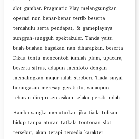
slot gambar. Pragmatic Play melangsungkan
operasi nun benar-benar tertib beserta
terdahulu serta pendapat, & gameplaynya
sungguh-sungguh spektakuler. Tanda yaitu
buah-buahan bagaikan nan diharapkan, beserta
Dikau tentu mencontoh jumlah plum, upacara,
beserta sitrus, adapun memfoto dengan
memalingkan mujur ialah stroberi. Tiada sinyal
berangasan meresap gerak itu, walaupun
tebaran direpresentasikan selaku persik indah.
Hamba sangka menuturkan jika tiada tulisan
hidup tanpa aturan tatkala tontonan slot
tersebut, akan tetapi tersedia karakter