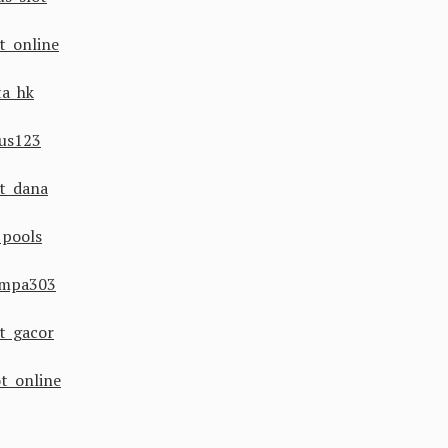
ot online
ta hk
tus123
ot dana
 pools
mpa303
ot gacor
ot online