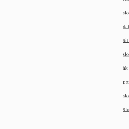
sl
da
Si
sl
hk
po
sl
Sl