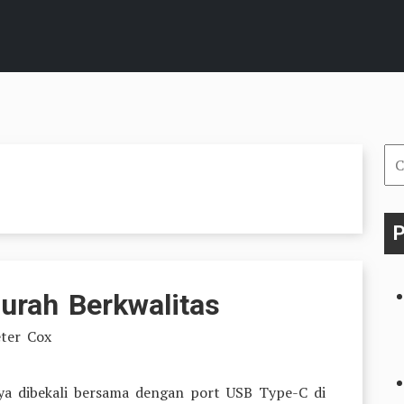
Car
un
P
rah Berkwalitas
ter Cox
ya dibekali bersama dengan port USB Type-C di