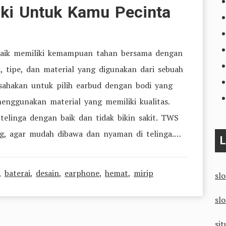
iki Untuk Kamu Pecinta
 baik memiliki kemampuan tahan bersama dengan
uk, tipe, dan material yang digunakan dari sebuah
ahakan untuk pilih earbud dengan bodi yang
nggunakan material yang memiliki kualitas.
 telinga dengan baik dan tidak bikin sakit. TWS
ng, agar mudah dibawa dan nyaman di telinga.…
L
,
baterai
,
desain
,
earphone
,
hemat
,
mirip
sl
sl
sit