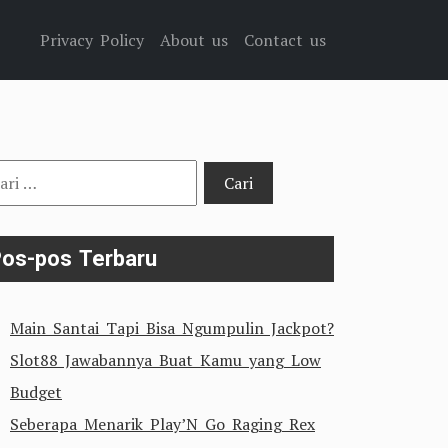
Privacy Policy
About us
Contact us
i
tuk:
os-pos Terbaru
Main Santai Tapi Bisa Ngumpulin Jackpot?
Slot88 Jawabannya Buat Kamu yang Low
Budget
Seberapa Menarik Play’N Go Raging Rex