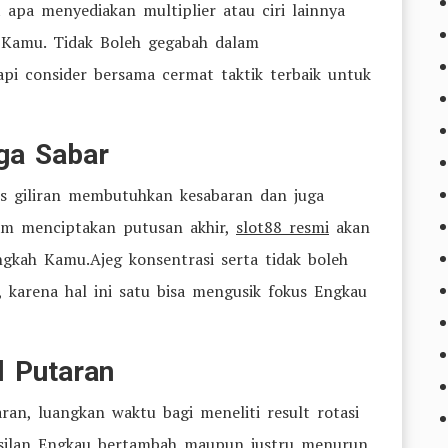
 apa menyediakan multiplier atau ciri lainnya
 Kamu. Tidak Boleh gegabah dalam
pi consider bersama cermat taktik terbaik untuk
uga Sabar
s giliran membutuhkan kesabaran dan juga
lam menciptakan putusan akhir,
slot88 resmi
akan
gkah Kamu.Ajeg konsentrasi serta tidak boleh
 karena hal ini satu bisa mengusik fokus Engkau
l Putaran
an, luangkan waktu bagi meneliti result rotasi
asilan Engkau bertambah maupun justru menurun