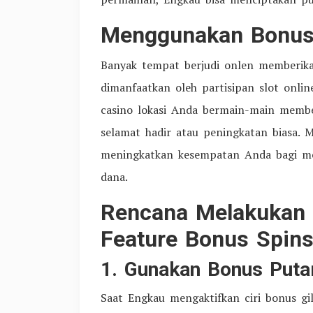
Menggunakan Bonus
Banyak tempat berjudi onlen memberi
dimanfaatkan oleh partisipan slot onli
casino lokasi Anda bermain-main member
selamat hadir atau peningkatan biasa. 
meningkatkan kesempatan Anda bagi m
dana.
Rencana Melakukan 
Feature Bonus Spin
1. Gunakan Bonus Putar
Saat Engkau mengaktifkan ciri bonus gi