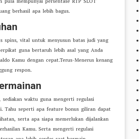
n pula mempunyai persentase RTP SLOT
uang berhasil apa lebih bagus.
uhan
s spins, vital untuk menyusun batas judi yang
terpikat guna bertaruh lebih asal yang Anda
 saldo Kamu dengan cepat.Terus-Menerus kenang
ggung respon.
ermainan
sediakan waktu guna mengerti regulasi
. Tahu seperti apa feature bonus giliran dapat
ihatan, serta apa siapa memerlukan dijalankan
hasilan Kamu. Serta mengerti regulasi
usan apa lebih cerdas saat bermain.