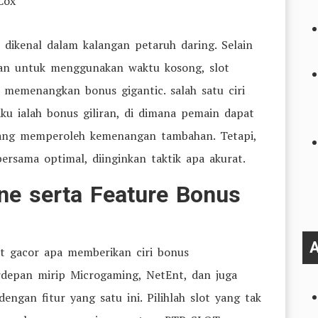
Cox
 dikenal dalam kalangan petaruh daring. Selain
kan untuk menggunakan waktu kosong, slot
 memenangkan bonus gigantic. salah satu ciri
aku ialah bonus giliran, di dimana pemain dapat
ang memperoleh kemenangan tambahan. Tetapi,
ersama optimal, diinginkan taktik apa akurat.
ine serta Feature Bonus
A
ot gacor apa memberikan ciri bonus
erdepan mirip Microgaming, NetEnt, dan juga
engan fitur yang satu ini. Pilihlah slot yang tak