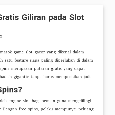
atis Giliran pada Slot
x
masok game slot gacor yang dikenal dalam
h satu feature siapa paling diperlukan di dalam
 spins merupakan putaran gratis yang dapat
adiah gigantic tanpa harus memposisikan judi.
Spins?
oleh engine slot bagi pemain guna mengelilingi
an.Dengan free spins, pelaku mempunyai peluang