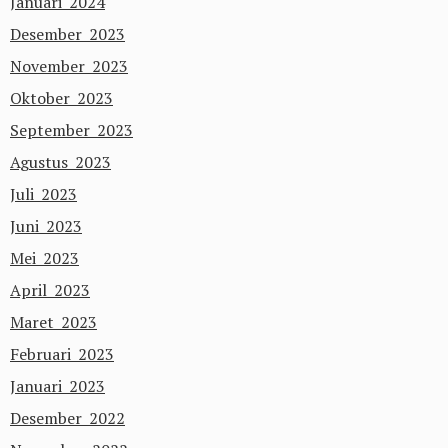
Januari 2024
Desember 2023
November 2023
Oktober 2023
September 2023
Agustus 2023
Juli 2023
Juni 2023
Mei 2023
April 2023
Maret 2023
Februari 2023
Januari 2023
Desember 2022