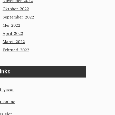
November 2022
Oktober 2022
September 2022
Mei 2022
April 2022
Maret 2022
Februari 2022
inks
ot gacor
ot online
us slot