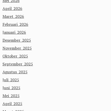
Mei 2026
April 2026
Maret 2026
Februari 2026
Januari 2026
Desember 2025
November 2025
Oktober 2025
September 2025
Agustus 2025
Juli 2025
Juni 2025
Mei 2025
April 2025