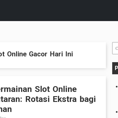
Car
ot Online Gacor Hari Ini
un
P
rmainan Slot Online
taran: Rotasi Ekstra bagi
han