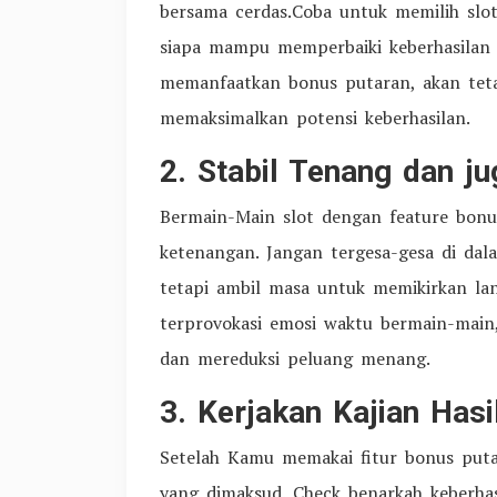
bersama cerdas.Coba untuk memilih slot
siapa mampu memperbaiki keberhasilan
memanfaatkan bonus putaran, akan teta
memaksimalkan potensi keberhasilan.
2. Stabil Tenang dan j
Bermain-Main slot dengan feature bonu
ketenangan. Jangan tergesa-gesa di da
tetapi ambil masa untuk memikirkan lan
terprovokasi emosi waktu bermain-main,
dan mereduksi peluang menang.
3. Kerjakan Kajian Hasi
Setelah Kamu memakai fitur bonus putar
yang dimaksud. Check benarkah keberh