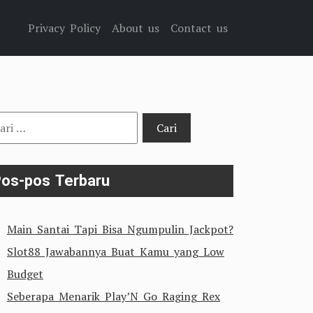
Privacy Policy
About us
Contact us
i
tuk:
os-pos Terbaru
Main Santai Tapi Bisa Ngumpulin Jackpot?
Slot88 Jawabannya Buat Kamu yang Low
Budget
Seberapa Menarik Play’N Go Raging Rex