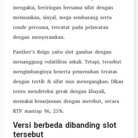
mengakui, beriringan bersama sifat dengan
memuaskan, sinyal, mega sembarang serta
ronde percuma, tercatat pada pelawatan
dengan menyeramkan.
Panther’s Reign yaitu slot gambar dengan
menanggung volatilitas sekali. Tetapi, tersebut
mengimbanginya beserta pemenuhan teratas
dengan tertib & sifat nun menegangkan. Dikau
tentu mendeteksi gerak dengan khayali,
memakai kesarjanaan dengan merebut, secara
RTP mantap 96, 25%.
Versi berbeda dibanding slot
tersebut