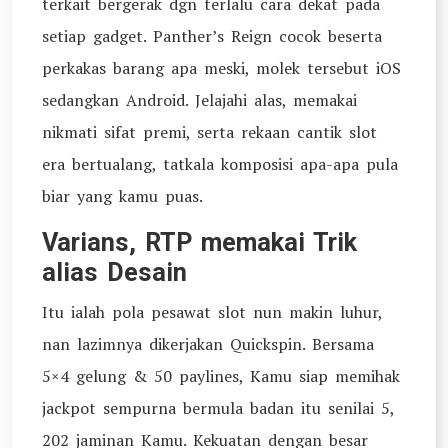
terkait bergerak dgn terlalu cara dekat pada
setiap gadget. Panther’s Reign cocok beserta
perkakas barang apa meski, molek tersebut iOS
sedangkan Android. Jelajahi alas, memakai
nikmati sifat premi, serta rekaan cantik slot
era bertualang, tatkala komposisi apa-apa pula
biar yang kamu puas.
Varians, RTP memakai Trik
alias Desain
Itu ialah pola pesawat slot nun makin luhur,
nan lazimnya dikerjakan Quickspin. Bersama
5×4 gelung & 50 paylines, Kamu siap memihak
jackpot sempurna bermula badan itu senilai 5,
202 jaminan Kamu. Kekuatan dengan besar