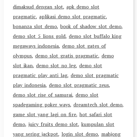
dimaksud dengan slot
,
apk demo slot
pragmatic
,
aplikasi demo slot pragmatic
,
bonanza slot demo
,
book of shadow slot demo
,
demo slot 5 lions gold
,
demo slot buffalo king
megaways indonesia
,
demo slot gates of
olympus
,
demo slot gratis pragmatic
,
demo
slot ikan
,
demo slot no leg
,
demo slot
pragmatic play anti lag
,
demo slot pragmatic
play indonesia
,
demo slot pragmatic zeus
,
demo slot rise of samurai
,
demo slot
spadegaming poker ways
,
dreamtech slot demo
,
game slot yang lagi on fire
,
hot safari slot
demo
,
juicy fruits demo slot
,
kumpulan slot
yang sering jackpot
,
login slot demo
,
mahjong