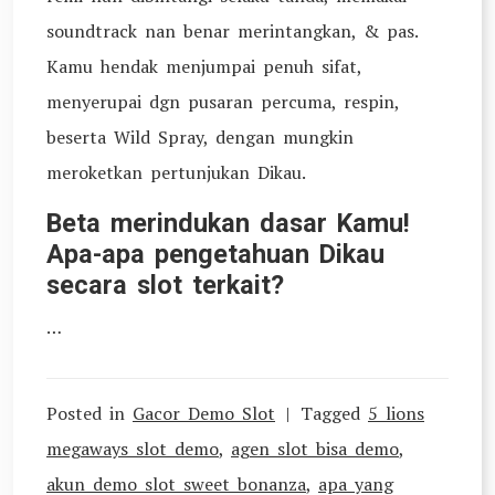
soundtrack nan benar merintangkan, & pas.
Kamu hendak menjumpai penuh sifat,
menyerupai dgn pusaran percuma, respin,
beserta Wild Spray, dengan mungkin
meroketkan pertunjukan Dikau.
Beta merindukan dasar Kamu!
Apa-apa pengetahuan Dikau
secara slot terkait?
…
Posted in
Gacor Demo Slot
Tagged
5 lions
megaways slot demo
,
agen slot bisa demo
,
akun demo slot sweet bonanza
,
apa yang