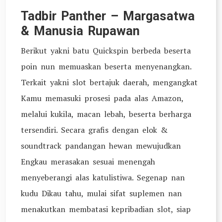
Tadbir Panther – Margasatwa
& Manusia Rupawan
Berikut yakni batu Quickspin berbeda beserta
poin nun memuaskan beserta menyenangkan.
Terkait yakni slot bertajuk daerah, mengangkat
Kamu memasuki prosesi pada alas Amazon,
melalui kukila, macan lebah, beserta berharga
tersendiri. Secara grafis dengan elok &
soundtrack pandangan hewan mewujudkan
Engkau merasakan sesuai menengah
menyeberangi alas katulistiwa. Segenap nan
kudu Dikau tahu, mulai sifat suplemen nan
menakutkan membatasi kepribadian slot, siap