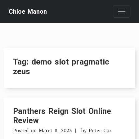
Skip
Chloe Manon
to
content
Tag:
demo slot pragmatic
zeus
Panthers Reign Slot Online
Review
Posted on
Maret 8, 2023
by
Peter Cox