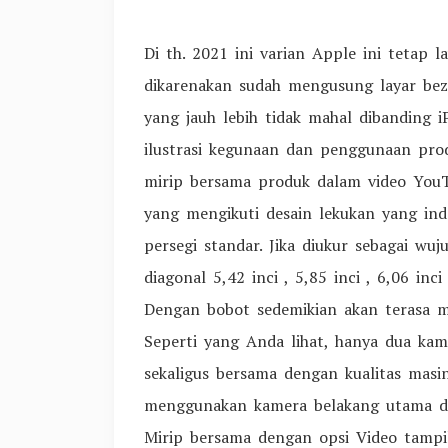
Di th. 2021 ini varian Apple ini tetap 
dikarenakan sudah mengusung layar bez
yang jauh lebih tidak mahal dibanding
ilustrasi kegunaan dan penggunaan pro
mirip bersama produk dalam video YouT
yang mengikuti desain lekukan yang ind
persegi standar. Jika diukur sebagai wu
diagonal 5,42 inci , 5,85 inci , 6,06 inci 
Dengan bobot sedemikian akan terasa m
Seperti yang Anda lihat, hanya dua k
sekaligus bersama dengan kualitas ma
menggunakan kamera belakang utama da
Mirip bersama dengan opsi Video tampi