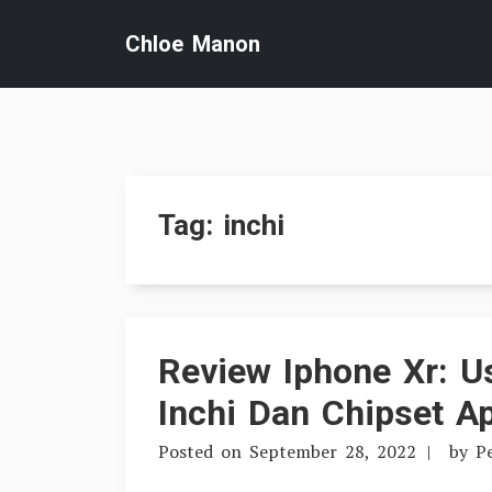
Skip
Chloe Manon
to
content
Tag:
inchi
Review Iphone Xr: U
Inchi Dan Chipset A
Posted on
September 28, 2022
by
P