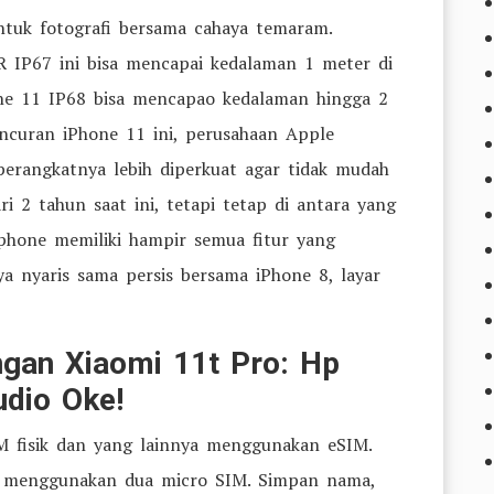
tuk fotografi bersama cahaya temaram.
 IP67 ini bisa mencapai kedalaman 1 meter di
ne 11 IP68 bisa mencapao kedalaman hingga 2
ncuran iPhone 11 ini, perusahaan Apple
erangkatnya lebih diperkuat agar tidak mudah
ri 2 tahun saat ini, tetapi tetap di antara yang
phone memiliki hampir semua fitur yang
a nyaris sama persis bersama iPhone 8, layar
ngan Xiaomi 11t Pro: Hp
dio Oke!
M fisik dan yang lainnya menggunakan eSIM.
x menggunakan dua micro SIM. Simpan nama,