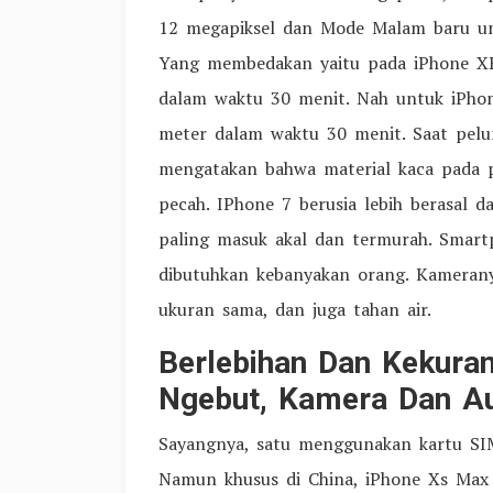
12 megapiksel dan Mode Malam baru un
Yang membedakan yaitu pada iPhone XR
dalam waktu 30 menit. Nah untuk iPho
meter dalam waktu 30 menit. Saat pelu
mengatakan bahwa material kaca pada p
pecah. IPhone 7 berusia lebih berasal da
paling masuk akal dan termurah. Smart
dibutuhkan kebanyakan orang. Kamerany
ukuran sama, dan juga tahan air.
Berlebihan Dan Kekura
Ngebut, Kamera Dan Au
Sayangnya, satu menggunakan kartu SI
Namun khusus di China, iPhone Xs Ma