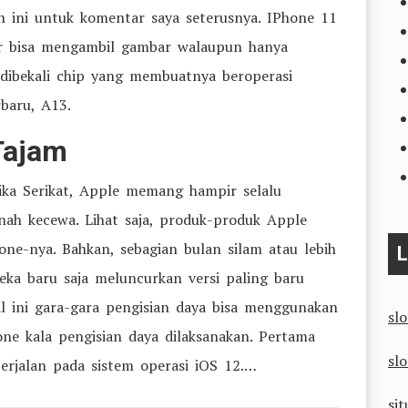
 ini untuk komentar saya seterusnya. IPhone 11
r bisa mengambil gambar walaupun hanya
 dibekali chip yang membuatnya beroperasi
baru, A13.
Tajam
ika Serikat, Apple memang hampir selalu
ah kecewa. Lihat saja, produk-produk Apple
hone-nya. Bahkan, sebagian bulan silam atau lebih
L
ka baru saja meluncurkan versi paling baru
al ini gara-gara pengisian daya bisa menggunakan
sl
e kala pengisian daya dilaksanakan. Pertama
sl
berjalan pada sistem operasi iOS 12.…
sit