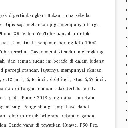
layak dipertimbangkan. Bukan cuma sekedar
el tipis saja melainkan juga mempunyai harga
 iPhone XR. Video YouTube hanyalah untuk
duct. Kami tidak menjamin barang kita 100%
ube tersebut. Layar memiliki sudut melengkung
ah, dan semua sudut ini berada di dalam bidang
jud persegi standar, layarnya mempunyai ukuran
, 6,12 inci , 6,46 inci , 6,68 inci , atau 6,69 inci .
antap di tangan namun tidak terlalu berat.
amera pada iPhone 2018 yang dapat merekam
sing-masing. Pengembang tampaknya dapat
n telefoto untuk beberapa rekaman ganda.
lan Ganda yang di tawarkan Huawei P30 Pro.