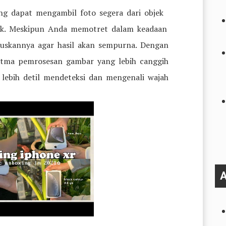
ang dapat mengambil foto segera dari objek
aik. Meskipun Anda memotret dalam keadaan
ruskannya agar hasil akan sempurna. Dengan
ritma pemrosesan gambar yang lebih canggih
lebih detil mendeteksi dan mengenali wajah
A