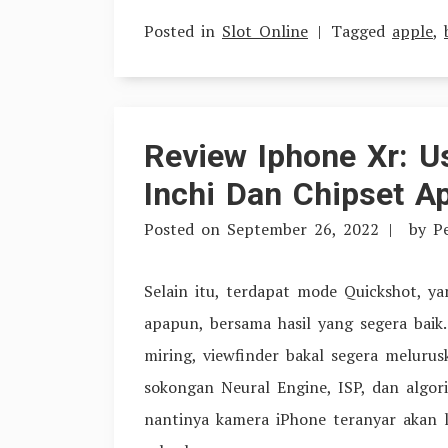
Posted in
Slot Online
Tagged
apple
,
Review Iphone Xr: U
Inchi Dan Chipset A
Posted on
September 26, 2022
by
P
Selain itu, terdapat mode Quickshot, y
apapun, bersama hasil yang segera bai
miring, viewfinder bakal segera meluru
sokongan Neural Engine, ISP, dan algo
nantinya kamera iPhone teranyar akan l