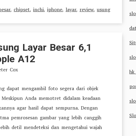
besar
,
chipset
,
inchi
,
iphone
,
layar
,
review
,
usung
sl
da
Si
sung Layar Besar 6,1
pple A12
sl
eter Cox
hk
po
ang dapat mengambil foto segera dari objek
k. Meskipun Anda memotret didalam keadaan
sl
skannya agar hasil dapat sempurna. Dengan
Sl
ritma pemrosesan gambar yang lebih canggih
ebih detil mendeteksi dan mengetahui wajah