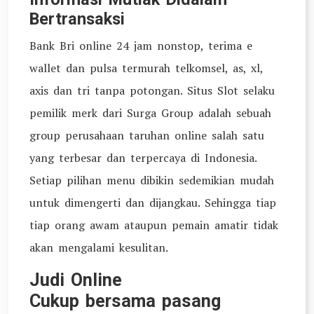
Bertransaksi
Bank Bri online 24 jam nonstop, terima e
wallet dan pulsa termurah telkomsel, as, xl,
axis dan tri tanpa potongan. Situs Slot selaku
pemilik merk dari Surga Group adalah sebuah
group perusahaan taruhan online salah satu
yang terbesar dan terpercaya di Indonesia.
Setiap pilihan menu dibikin sedemikian mudah
untuk dimengerti dan dijangkau. Sehingga tiap
tiap orang awam ataupun pemain amatir tidak
akan mengalami kesulitan.
Judi Online
Cukup bersama pasang