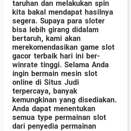
taruhan dan melakukan spin
kita bakal mendapat hasilnya
segera. Supaya para sloter
bisa lebih girang didalam
bertaruh, kami akan
merekomendasikan game slot
gacor terbaik hari ini ber-
winrate tinggi. Selama Anda
ingin bermain mesin slot
online di Situs Judi
terpercaya, banyak
kemungkinan yang disediakan.
Anda dapat menentukan
semua type permainan slot
dari penyedia permainan