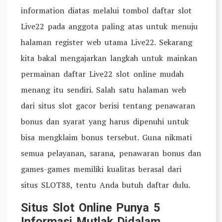
information diatas melalui tombol daftar slot
Live22 pada anggota paling atas untuk menuju
halaman register web utama Live22. Sekarang
kita bakal mengajarkan langkah untuk mainkan
permainan daftar Live22 slot online mudah
menang itu sendiri. Salah satu halaman web
dari situs slot gacor berisi tentang penawaran
bonus dan syarat yang harus dipenuhi untuk
bisa mengklaim bonus tersebut. Guna nikmati
semua pelayanan, sarana, penawaran bonus dan
games-games memiliki kualitas berasal dari
situs SLOT88, tentu Anda butuh daftar dulu.
Situs Slot Online Punya 5
Informasi Mutlak Didalam