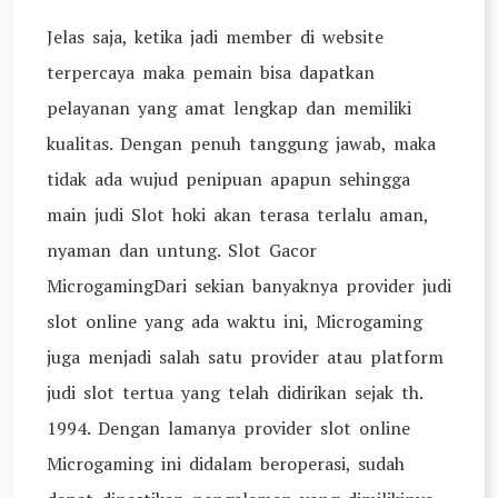
Jelas saja, ketika jadi member di website
terpercaya maka pemain bisa dapatkan
pelayanan yang amat lengkap dan memiliki
kualitas. Dengan penuh tanggung jawab, maka
tidak ada wujud penipuan apapun sehingga
main judi Slot hoki akan terasa terlalu aman,
nyaman dan untung. Slot Gacor
MicrogamingDari sekian banyaknya provider judi
slot online yang ada waktu ini, Microgaming
juga menjadi salah satu provider atau platform
judi slot tertua yang telah didirikan sejak th.
1994. Dengan lamanya provider slot online
Microgaming ini didalam beroperasi, sudah