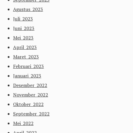
Agustus 2023
Juli 2023
Juni 2023
Mei 2023
April 2023
Maret 2023
Februari 2023
Januari 2023
Desember 2022
November 2022
Oktober 2022
September 2022
Mei 2022
April 2022