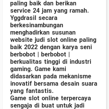
paling baik dan berikan
service 24 jam yang ramah.
Yggdrasil secara
berkesinambungan
menghadirkan susunan
website judi slot online paling
baik 2022 dengan karya seni
berbobot | berbobot |
berkualitas tinggi di industri
gaming. Game kami
didasarkan pada mekanisme
inovatif bersama desain suara
yang fantastis.
Game slot online terpercaya
sengaja di buat untuk jadi