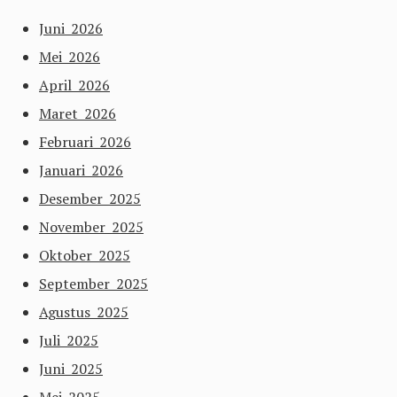
Juni 2026
Mei 2026
April 2026
Maret 2026
Februari 2026
Januari 2026
Desember 2025
November 2025
Oktober 2025
September 2025
Agustus 2025
Juli 2025
Juni 2025