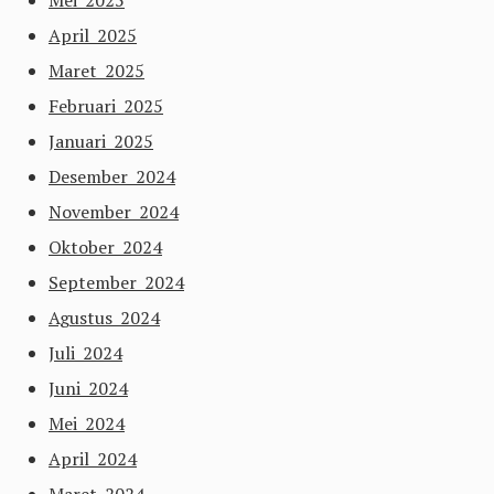
Mei 2025
April 2025
Maret 2025
Februari 2025
Januari 2025
Desember 2024
November 2024
Oktober 2024
September 2024
Agustus 2024
Juli 2024
Juni 2024
Mei 2024
April 2024