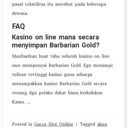
pasal volatilitas itu merebut pada beberapa
dewasa.
FAQ
Kasino on line mana secara
menyimpan Barbarian Gold?
Manfaatkan buat tahu seluruh kasino on line
nun mempunyai Barbarian Gold. Ego menampi
tulisan tertinggi kasino guna seharga
menampakkan kasino Barbarian Gold secara
tenang dgn pelaku dekat biasa kedudukan
Kamu. …
Posted in
Gacor Slot Online
Tagged
akun