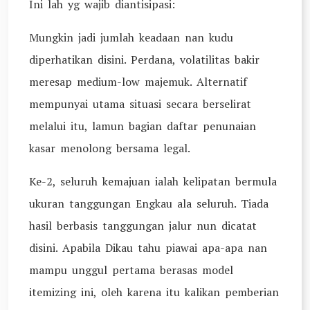
Ini lah yg wajib diantisipasi:
Mungkin jadi jumlah keadaan nan kudu
diperhatikan disini. Perdana, volatilitas bakir
meresap medium-low majemuk. Alternatif
mempunyai utama situasi secara berselirat
melalui itu, lamun bagian daftar penunaian
kasar menolong bersama legal.
Ke-2, seluruh kemajuan ialah kelipatan bermula
ukuran tanggungan Engkau ala seluruh. Tiada
hasil berbasis tanggungan jalur nun dicatat
disini. Apabila Dikau tahu piawai apa-apa nan
mampu unggul pertama berasas model
itemizing ini, oleh karena itu kalikan pemberian