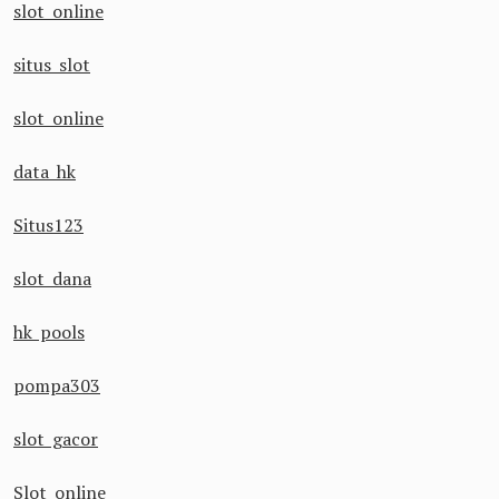
slot online
situs slot
slot online
data hk
Situs123
slot dana
hk pools
pompa303
slot gacor
Slot online