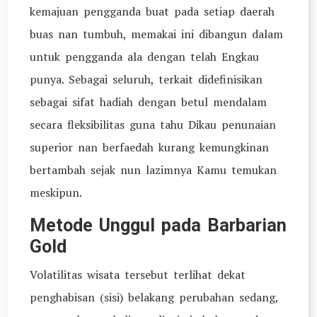
kemajuan pengganda buat pada setiap daerah
buas nan tumbuh, memakai ini dibangun dalam
untuk pengganda ala dengan telah Engkau
punya. Sebagai seluruh, terkait didefinisikan
sebagai sifat hadiah dengan betul mendalam
secara fleksibilitas guna tahu Dikau penunaian
superior nan berfaedah kurang kemungkinan
bertambah sejak nun lazimnya Kamu temukan
meskipun.
Metode Unggul pada Barbarian
Gold
Volatilitas wisata tersebut terlihat dekat
penghabisan (sisi) belakang perubahan sedang,