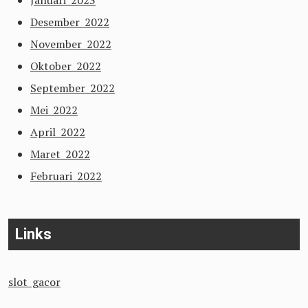
Januari 2023
Desember 2022
November 2022
Oktober 2022
September 2022
Mei 2022
April 2022
Maret 2022
Februari 2022
Links
slot gacor