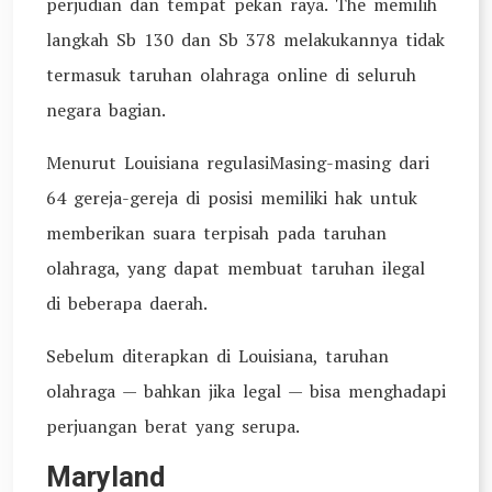
perjudian dan tempat pekan raya. The memilih
langkah Sb 130 dan Sb 378 melakukannya tidak
termasuk taruhan olahraga online di seluruh
negara bagian.
Menurut Louisiana regulasiMasing-masing dari
64 gereja-gereja di posisi memiliki hak untuk
memberikan suara terpisah pada taruhan
olahraga, yang dapat membuat taruhan ilegal
di beberapa daerah.
Sebelum diterapkan di Louisiana, taruhan
olahraga — bahkan jika legal — bisa menghadapi
perjuangan berat yang serupa.
Maryland