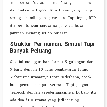
memberikan ‘durasi bermain’ yang lebih lama
dan frekuensi trigger fitur bonus yang cukup
sering dibandingkan game lain. Tapi ingat, RTP
itu perhitungan jangka panjang ya, bukan
jaminan menang setiap putaran.
Struktur Permainan: Simpel Tapi
Banyak Peluang
Slot ini menggunakan format 5 gulungan dan
3 baris dengan 10 garis pembayaran tetap.
Mekanisme utamanya tetap sederhana, cocok
buat pemula maupun veteran. Tapi, jangan
terkecoh dengan kesederhanaannya. Di balik itu,
ada dua fitur utama yang jadi jantung