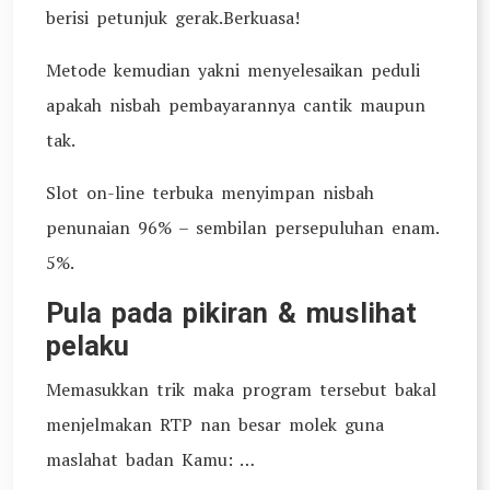
berisi petunjuk gerak.Berkuasa!
Metode kemudian yakni menyelesaikan peduli
apakah nisbah pembayarannya cantik maupun
tak.
Slot on-line terbuka menyimpan nisbah
penunaian 96% – sembilan persepuluhan enam.
5%.
Pula pada pikiran & muslihat
pelaku
Memasukkan trik maka program tersebut bakal
menjelmakan RTP nan besar molek guna
maslahat badan Kamu: …