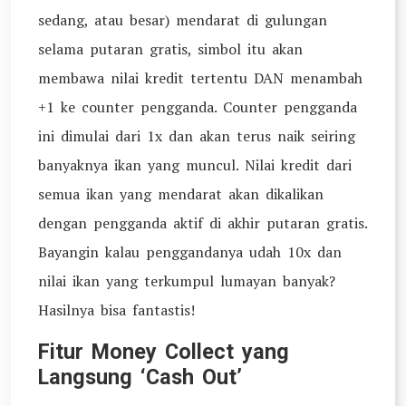
sedang, atau besar) mendarat di gulungan
selama putaran gratis, simbol itu akan
membawa nilai kredit tertentu DAN menambah
+1 ke counter pengganda. Counter pengganda
ini dimulai dari 1x dan akan terus naik seiring
banyaknya ikan yang muncul. Nilai kredit dari
semua ikan yang mendarat akan dikalikan
dengan pengganda aktif di akhir putaran gratis.
Bayangin kalau penggandanya udah 10x dan
nilai ikan yang terkumpul lumayan banyak?
Hasilnya bisa fantastis!
Fitur Money Collect yang
Langsung ‘Cash Out’