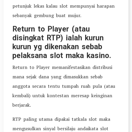
petunjuk lekas kalau slot mempunyai harapan
sebanyak gembung buat mujur.
Return to Player (atau
disingkat RTP) ialah kurun
kurun yg dikenakan sebab
pelaksana slot maka kasino.
Return to Player memanifestasikan distribusi
mana sejak dana yang dimasukkan sebab
anggota secara tentu tumpah ruah pula (atau
kembali) untuk kontestan meresap keinginan
berjarak.
RTP paling utama dipakai tatkala slot maka
mengusulkan sinyal bersilaju andaikata slot