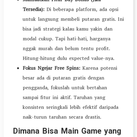
Tersedia):
Di beberapa platform, ada opsi
untuk langsung membeli putaran gratis. Ini
bisa jadi strategi kalau kamu yakin dan
modal cukup. Tapi hati-hati, harganya
nggak murah dan belum tentu profit.
Hitung-hitung dulu expected value-nya.
Fokus Ngejar Free Spins:
Karena potensi
besar ada di putaran gratis dengan
pengganda, fokuslah untuk bertahan
sampai fitur ini aktif. Taruhan yang
konsisten seringkali lebih efektif daripada
naik-turun taruhan secara drastis.
Dimana Bisa Main Game yang