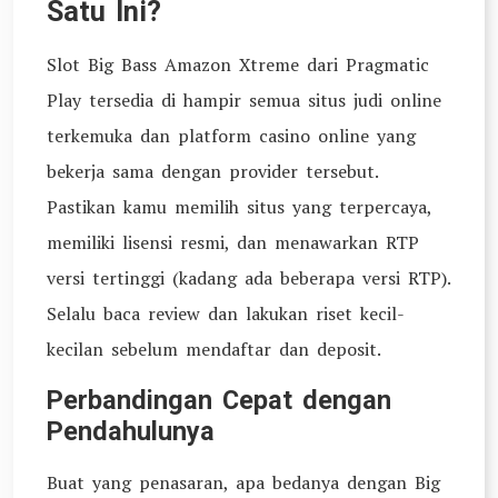
Satu Ini?
Slot Big Bass Amazon Xtreme dari Pragmatic
Play tersedia di hampir semua situs judi online
terkemuka dan platform casino online yang
bekerja sama dengan provider tersebut.
Pastikan kamu memilih situs yang terpercaya,
memiliki lisensi resmi, dan menawarkan RTP
versi tertinggi (kadang ada beberapa versi RTP).
Selalu baca review dan lakukan riset kecil-
kecilan sebelum mendaftar dan deposit.
Perbandingan Cepat dengan
Pendahulunya
Buat yang penasaran, apa bedanya dengan Big