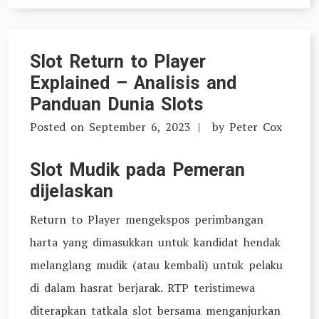
Slot Return to Player
Explained – Analisis and
Panduan Dunia Slots
Posted on
September 6, 2023
by
Peter Cox
Slot Mudik pada Pemeran
dijelaskan
Return to Player mengekspos perimbangan
harta yang dimasukkan untuk kandidat hendak
melanglang mudik (atau kembali) untuk pelaku
di dalam hasrat berjarak. RTP teristimewa
diterapkan tatkala slot bersama menganjurkan