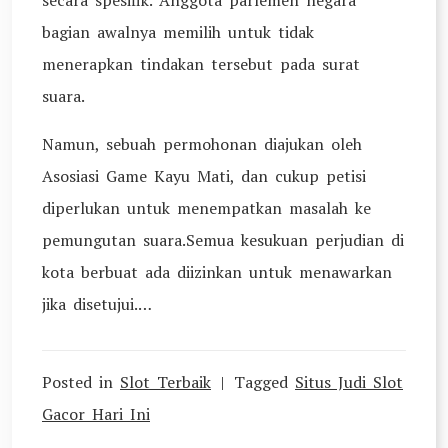
secara spesifik. Anggota parlemen negara
bagian awalnya memilih untuk tidak
menerapkan tindakan tersebut pada surat
suara.
Namun, sebuah permohonan diajukan oleh
Asosiasi Game Kayu Mati, dan cukup petisi
diperlukan untuk menempatkan masalah ke
pemungutan suara.Semua kesukuan perjudian di
kota berbuat ada diizinkan untuk menawarkan
jika disetujui.…
Posted in
Slot Terbaik
Tagged
Situs Judi Slot
Gacor Hari Ini