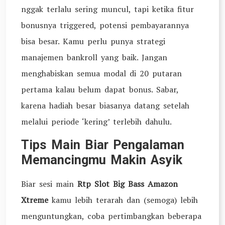
nggak terlalu sering muncul, tapi ketika fitur
bonusnya triggered, potensi pembayarannya
bisa besar. Kamu perlu punya strategi
manajemen bankroll yang baik. Jangan
menghabiskan semua modal di 20 putaran
pertama kalau belum dapat bonus. Sabar,
karena hadiah besar biasanya datang setelah
melalui periode ‘kering’ terlebih dahulu.
Tips Main Biar Pengalaman
Memancingmu Makin Asyik
Biar sesi main
Rtp Slot Big Bass Amazon
Xtreme
kamu lebih terarah dan (semoga) lebih
menguntungkan, coba pertimbangkan beberapa