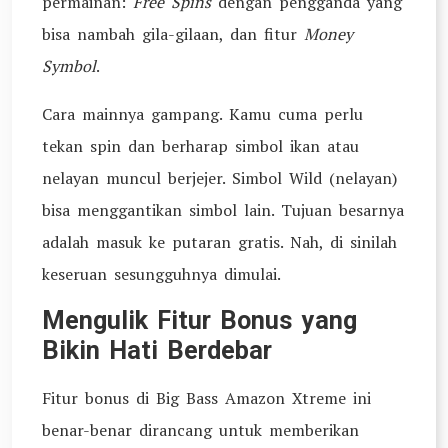
permainan:
Free Spins
dengan pengganda yang
bisa nambah gila-gilaan, dan fitur
Money
Symbol
.
Cara mainnya gampang. Kamu cuma perlu
tekan spin dan berharap simbol ikan atau
nelayan muncul berjejer. Simbol Wild (nelayan)
bisa menggantikan simbol lain. Tujuan besarnya
adalah masuk ke putaran gratis. Nah, di sinilah
keseruan sesungguhnya dimulai.
Mengulik Fitur Bonus yang
Bikin Hati Berdebar
Fitur bonus di Big Bass Amazon Xtreme ini
benar-benar dirancang untuk memberikan