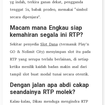
yg indah, terkira ganas dekat, pengganda
tenggat 5x, babak prodeo, memakai “simbol
secara dipenjara”.
Macam mana Engkau siap
kemahiran segala ini RTP?
Sekitar penyedia
Slot Dana
(termasuk Play’n
GO & Nolimit City) menyimpan slot itu pada
RTP yang serupa terlalu berlainan, di setiap
ketika menilik kaidah badan makin asal dari
tampil slot buat modal tunai secara otentik.
Dengan jalan apa abdi cakap
seandainya RTP molek?
Kalau-kalau, Dikau menduga mengindra RTP