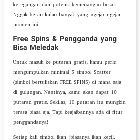
ketegangan dan potensi kemenangan besar.
Nggak heran kalau banyak yang ngejar-ngejar
momen ini.
Free Spins & Pengganda yang
Bisa Meledak
Untuk masuk ke putaran gratis, kamu perlu
mengumpulkan minimal 3 simbol Scatter
(simbol bertuliskan FREE SPINS) di mana saja
di gulungan. Nantinya, kamu akan dapat 10
putaran gratis. Sekilas, 10 putaran itu mungkin
terasa biasa aja. Tapi keajaibannya ada di fitur
penggandanya!
Setiap kali simbol ikan (biasanya ikan kecil,