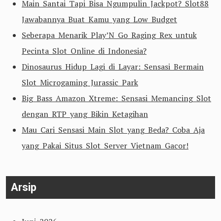
Main Santai Tapi Bisa Ngumpulin Jackpot? Slot88
Jawabannya Buat Kamu yang Low Budget
Seberapa Menarik Play’N Go Raging Rex untuk
Pecinta Slot Online di Indonesia?
Dinosaurus Hidup Lagi di Layar: Sensasi Bermain
Slot Microgaming Jurassic Park
Big Bass Amazon Xtreme: Sensasi Memancing Slot
dengan RTP yang Bikin Ketagihan
Mau Cari Sensasi Main Slot yang Beda? Coba Aja
yang Pakai Situs Slot Server Vietnam Gacor!
Arsip