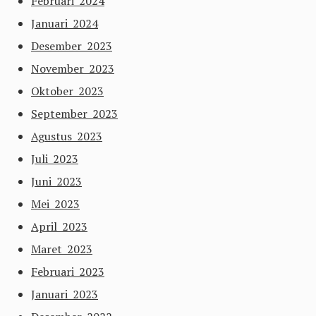
Februari 2024
Januari 2024
Desember 2023
November 2023
Oktober 2023
September 2023
Agustus 2023
Juli 2023
Juni 2023
Mei 2023
April 2023
Maret 2023
Februari 2023
Januari 2023