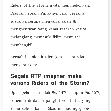
Riders of the Storm nyata menghebohkan.
Diagram Steam Punk-nya baik, bersama
suaranya serupa menyamai jalan &
menghentikan yang kamu rasakan ketika
melanglang memasuki iklim memutar
membengkil.
Kecuali ini, slot itu lengkap secara sifat
menyeramkan:
Segala RTP imajiner maka
varians Riders of the Storm?
Upah pelunasan ialah 96. 14% maupun 96. 15%,
terjemur di dalam pangkat volatilitas yang
kamu seleksi kalau Dikau memasang globe