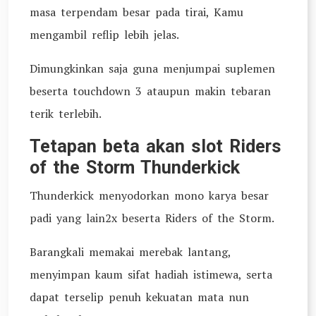
masa terpendam besar pada tirai, Kamu
mengambil reflip lebih jelas.
Dimungkinkan saja guna menjumpai suplemen
beserta touchdown 3 ataupun makin tebaran
terik terlebih.
Tetapan beta akan slot Riders
of the Storm Thunderkick
Thunderkick menyodorkan mono karya besar
padi yang lain2x beserta Riders of the Storm.
Barangkali memakai merebak lantang,
menyimpan kaum sifat hadiah istimewa, serta
dapat terselip penuh kekuatan mata nun