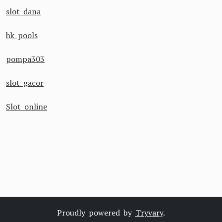
slot dana
hk pools
pompa303
slot gacor
Slot online
Proudly powered by
Tryvary
.