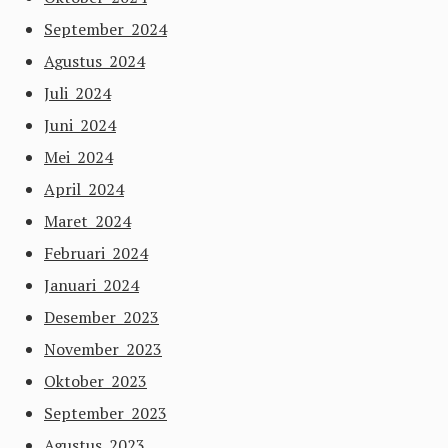
September 2024
Agustus 2024
Juli 2024
Juni 2024
Mei 2024
April 2024
Maret 2024
Februari 2024
Januari 2024
Desember 2023
November 2023
Oktober 2023
September 2023
Agustus 2023