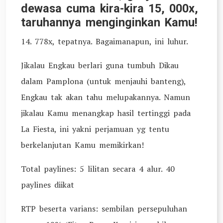
dewasa cuma kira-kira 15, 000x,
taruhannya menginginkan Kamu!
14. 778x, tepatnya. Bagaimanapun, ini luhur.
Jikalau Engkau berlari guna tumbuh Dikau
dalam Pamplona (untuk menjauhi banteng),
Engkau tak akan tahu melupakannya. Namun
jikalau Kamu menangkap hasil tertinggi pada
La Fiesta, ini yakni perjamuan yg tentu
berkelanjutan Kamu memikirkan!
Total paylines: 5 lilitan secara 4 alur. 40
paylines diikat
RTP beserta varians: sembilan persepuluhan