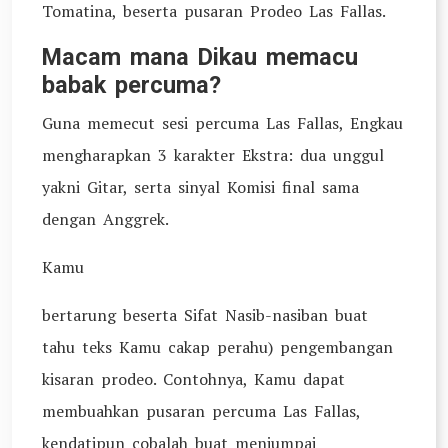
Tomatina, beserta pusaran Prodeo Las Fallas.
Macam mana Dikau memacu
babak percuma?
Guna memecut sesi percuma Las Fallas, Engkau
mengharapkan 3 karakter Ekstra: dua unggul
yakni Gitar, serta sinyal Komisi final sama
dengan Anggrek.
Kamu
bertarung beserta Sifat Nasib-nasiban buat
tahu teks Kamu cakap perahu) pengembangan
kisaran prodeo. Contohnya, Kamu dapat
membuahkan pusaran percuma Las Fallas,
kendatipun cobalah buat menjumpai