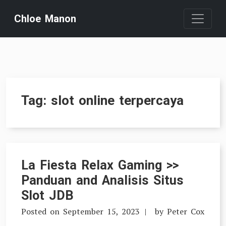
Skip
Chloe Manon
to
content
Tag:
slot online terpercaya
La Fiesta Relax Gaming >>
Panduan and Analisis Situs
Slot JDB
Posted on
September 15, 2023
by
Peter Cox