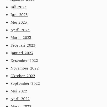
Juli 2023
Juni 2023
Mei 2023
April 2023
Maret 2023
Februari 2023
Januari 2023
Desember 2022
November 2022
Oktober 2022
September 2022
Mei 2022
April 2022
Maret 2022