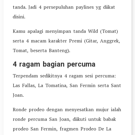
tanda. Jadi 4 persepuluhan paylines yg diikat
disini.
Kamu apalagi menyimpan tanda Wild (Tomat)
serta 4 macam karakter Premi (Gitar, Anggrek,
Tomat, beserta Banteng).
4 ragam bagian percuma
Terpendam sedikitnya 4 ragam sesi percuma:
Las Fallas, La Tomatina, San Fermin serta Sant
Joan.
Ronde prodeo dengan menyesatkan mujur ialah
ronde percuma San Joan, diikuti untuk babak
prodeo San Fermin, fragmen Prodeo De La