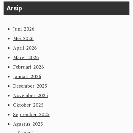
Arsip
Juni 2026
Mei 2026
April 2026
Maret 2026
Februari 2026
Januari 2026
Desember 2025
November 2025
Oktober 2025
September 2025
Agustus 2025