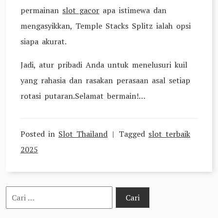
permainan
slot gacor
apa istimewa dan
mengasyikkan, Temple Stacks Splitz ialah opsi
siapa akurat.
Jadi, atur pribadi Anda untuk menelusuri kuil
yang rahasia dan rasakan perasaan asal setiap
rotasi putaran.Selamat bermain!…
Posted in
Slot Thailand
Tagged
slot terbaik
2025
Cari
untuk: