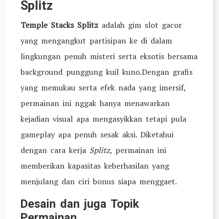
Splitz
Temple Stacks Splitz
adalah gim slot gacor
yang mengangkut partisipan ke di dalam
lingkungan penuh misteri serta eksotis bersama
background punggung kuil kuno.Dengan grafis
yang memukau serta efek nada yang imersif,
permainan ini nggak hanya menawarkan
kejadian visual apa mengasyikkan tetapi pula
gameplay apa penuh sesak aksi. Diketahui
dengan cara kerja
Splitz
, permainan ini
memberikan kapasitas keberhasilan yang
menjulang dan ciri bonus siapa menggaet.
Desain dan juga Topik
Permainan