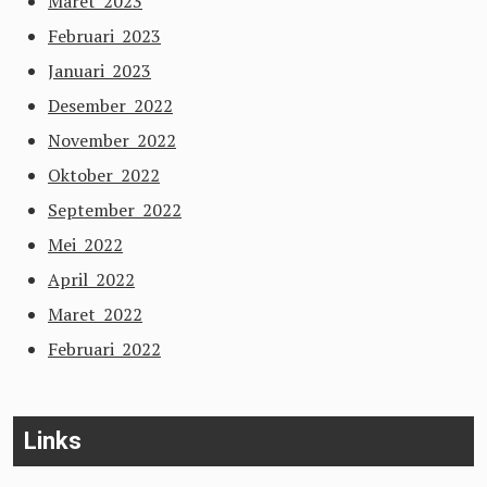
Maret 2023
Februari 2023
Januari 2023
Desember 2022
November 2022
Oktober 2022
September 2022
Mei 2022
April 2022
Maret 2022
Februari 2022
Links