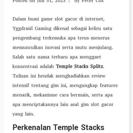
Posted on
Juli 31, 2025
by
Peter Cox
Dalam bumi game slot gacor di internet,
Yggdrasil Gaming dikenal sebagai keliru satu
pengembang terkemuka apa terus-menerus
memunculkan inovasi serta mutu menjulang.
Salah satu nama terbaru apa menggaet
konsentrasi adalah
Temple Stacks Splitz
.
Tulisan ini hendak menghadiahkan review
intensif tentang gim ini, mengungkap features
menarik, mekanisme cara bermain, serta apa
apa menciptakannya lain asal gim slot gacor
yang lain.
Perkenalan Temple Stacks