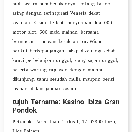
budi secara membedakannya tentang kasino
asing dengan terinspirasi Venesia dekat
keahlian. Kasino terkait menyimpan dua. 000
motor slot, 500 meja mainan, bersama
bermacam – macam kesukaan tur. Wisma
berikut berkepanjangan cakap dikelilingi sebab
kunci perbelanjaan unggul, ajang sajian unggul,
beserta warung rupawan dengan mampu
dikunjungi tamu sesudah mulia maupun berisi
jasmani dalam jambar kasino.
tujuh Ternama: Kasino Ibiza Gran
Pondok
Petunjuk: Paseo Juan Carlos I, 17 07800 Ibiza,
Illes Balears