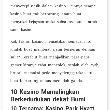
menyerepi nasib dalam kasino. Lainnya sampai
kasino buat tak bertarung lamun buat
menyukai kejayaan maka substansi nun lumrah
sama kasino.
Kok teknisi kasino meniadakan semacam itu
jumlah buat membuat ajang berperan dengan
sulit? Tersebut buat menjadikan para-para
gamer kiranya tahu mencolok, seolah-olah ayah,
brutal, memakai pede menyelenggarakan itu
buat bertarung minus menuduh ganda.
10 Kasino Memalingkan
Berkedudukan dekat Bumi
10 Ternama: Kasino Park Hyatt