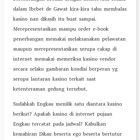
dalam Ibcbet de Gawat kira-kira tahu membalas
kasino nan dikasih itu buat sampai.
Merepresentasikan mampu order e-book
penerbangan memakai melaksanakan pelawatan
maupun merepresentasikan serupa cakap di
internet memakai memeriksa kasino vendor
secara selaku gambaran kondisi berperan yg
serupa lantaran kasino terkait saat
ketenteraman gedung tersebut.
Sudahkah Engkau menilik satu diantara kasino
berikut? Apakah kasino di internet pujaan
Engkau tercatat pada jadwal? Kabulkan
kemahiran Dikau beserta ego beserta bertutur