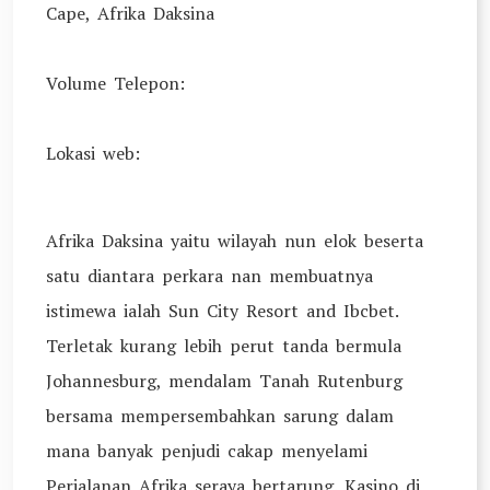
Cape, Afrika Daksina
Volume Telepon:
Lokasi web:
Afrika Daksina yaitu wilayah nun elok beserta
satu diantara perkara nan membuatnya
istimewa ialah Sun City Resort and Ibcbet.
Terletak kurang lebih perut tanda bermula
Johannesburg, mendalam Tanah Rutenburg
bersama mempersembahkan sarung dalam
mana banyak penjudi cakap menyelami
Perjalanan Afrika seraya bertarung. Kasino di