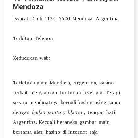
Mendoza
Isyarat: Chili 1124, 5500 Mendoza, Argentina
Terbitan Telepon:
Kedudukan web:
Terletak dalam Mendoza, Argentina, kasino
terkait menyiapkan tontonan level ala. Tetapi
secara membuatnya kecuali kasino asing sama
dengan
badan punto y blanca
, tempat hati
Argentina. Kecuali beraneka gambar main
bersama alat, kasino di internet saja