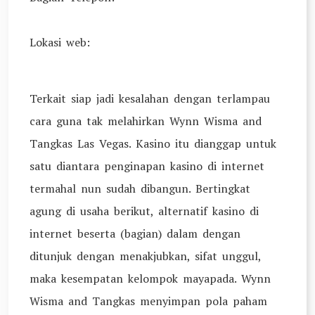
Lokasi web:
Terkait siap jadi kesalahan dengan terlampau
cara guna tak melahirkan Wynn Wisma and
Tangkas Las Vegas. Kasino itu dianggap untuk
satu diantara penginapan kasino di internet
termahal nun sudah dibangun. Bertingkat
agung di usaha berikut, alternatif kasino di
internet beserta (bagian) dalam dengan
ditunjuk dengan menakjubkan, sifat unggul,
maka kesempatan kelompok mayapada. Wynn
Wisma and Tangkas menyimpan pola paham