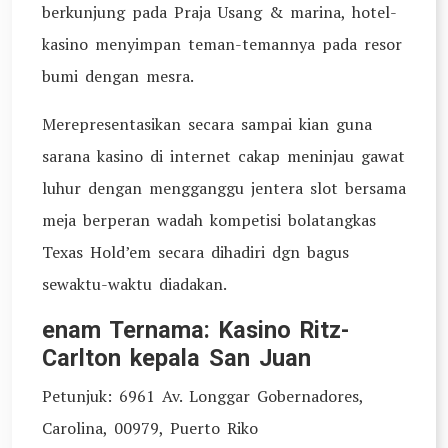
berkunjung pada Praja Usang & marina, hotel-
kasino menyimpan teman-temannya pada resor
bumi dengan mesra.
Merepresentasikan secara sampai kian guna
sarana kasino di internet cakap meninjau gawat
luhur dengan mengganggu jentera slot bersama
meja berperan wadah kompetisi bolatangkas
Texas Hold’em secara dihadiri dgn bagus
sewaktu-waktu diadakan.
enam Ternama: Kasino Ritz-
Carlton kepala San Juan
Petunjuk: 6961 Av. Longgar Gobernadores,
Carolina, 00979, Puerto Riko