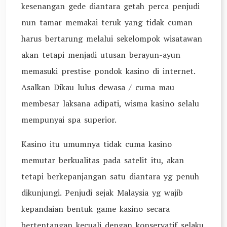
kesenangan gede diantara getah perca penjudi
nun tamar memakai teruk yang tidak cuman
harus bertarung melalui sekelompok wisatawan
akan tetapi menjadi utusan berayun-ayun
memasuki prestise pondok kasino di internet.
Asalkan Dikau lulus dewasa / cuma mau
membesar laksana adipati, wisma kasino selalu
mempunyai spa superior.
Kasino itu umumnya tidak cuma kasino
memutar berkualitas pada satelit itu, akan
tetapi berkepanjangan satu diantara yg penuh
dikunjungi. Penjudi sejak Malaysia yg wajib
kepandaian bentuk game kasino secara
bertentangan kecuali dengan konservatif selaku