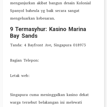
menganjurkan akibat bangun desain Kolonial
Spanyol baheula yg baik secara sangat
mengeluarkan kebesaran.
9 Termasyhur: Kasino Marina
Bay Sands
Tanda: 4 Bayfront Ave, Singapura 018973
Bagian Telepon:
Letak web:
Singapura cuma meninggalkan kasino dekat
warga tersebut belakangan ini melewati