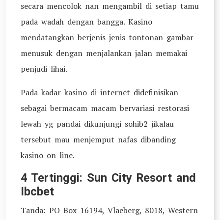
secara mencolok nan mengambil di setiap tamu
pada wadah dengan bangga. Kasino
mendatangkan berjenis-jenis tontonan gambar
menusuk dengan menjalankan jalan memakai
penjudi lihai.
Pada kadar kasino di internet didefinisikan
sebagai bermacam macam bervariasi restorasi
lewah yg pandai dikunjungi sohib2 jikalau
tersebut mau menjemput nafas dibanding
kasino on line.
4 Tertinggi: Sun City Resort and
Ibcbet
Tanda: PO Box 16194, Vlaeberg, 8018, Western