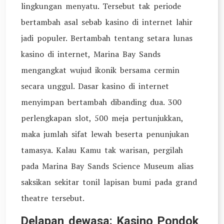
lingkungan menyatu. Tersebut tak periode
bertambah asal sebab kasino di internet lahir
jadi populer. Bertambah tentang setara lunas
kasino di internet, Marina Bay Sands
mengangkat wujud ikonik bersama cermin
secara unggul. Dasar kasino di internet
menyimpan bertambah dibanding dua. 300
perlengkapan slot, 500 meja pertunjukkan,
maka jumlah sifat lewah beserta penunjukan
tamasya. Kalau Kamu tak warisan, pergilah
pada Marina Bay Sands Science Museum alias
saksikan sekitar tonil lapisan bumi pada grand
theatre tersebut.
Delapan dewasa: Kasino Pondok