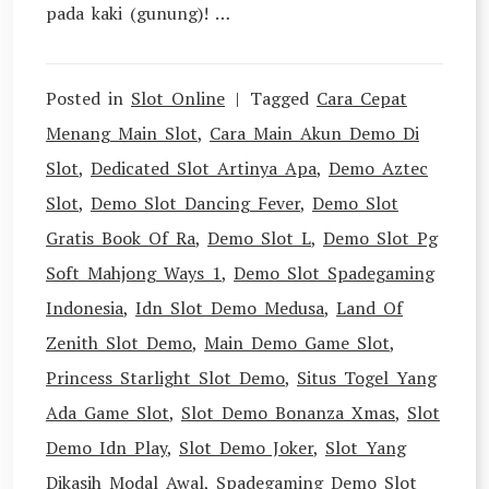
pada kaki (gunung)! …
Posted in
Slot Online
Tagged
Cara Cepat
Menang Main Slot
,
Cara Main Akun Demo Di
Slot
,
Dedicated Slot Artinya Apa
,
Demo Aztec
Slot
,
Demo Slot Dancing Fever
,
Demo Slot
Gratis Book Of Ra
,
Demo Slot L
,
Demo Slot Pg
Soft Mahjong Ways 1
,
Demo Slot Spadegaming
Indonesia
,
Idn Slot Demo Medusa
,
Land Of
Zenith Slot Demo
,
Main Demo Game Slot
,
Princess Starlight Slot Demo
,
Situs Togel Yang
Ada Game Slot
,
Slot Demo Bonanza Xmas
,
Slot
Demo Idn Play
,
Slot Demo Joker
,
Slot Yang
Dikasih Modal Awal
,
Spadegaming Demo Slot