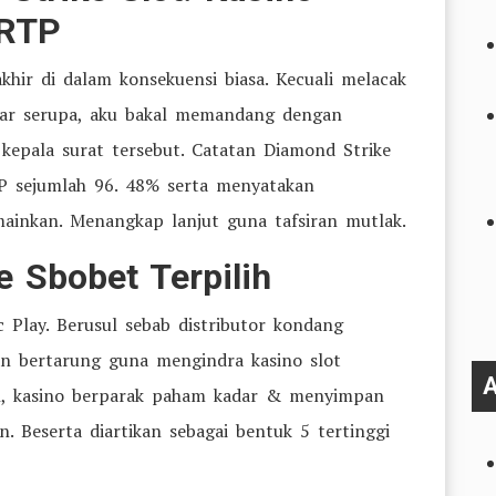
 RTP
khir di dalam konsekuensi biasa. Kecuali melacak
ar serupa, aku bakal memandang dengan
 kepala surat tersebut. Catatan Diamond Strike
P sejumlah 96. 48% serta menyatakan
ainkan. Menangkap lanjut guna tafsiran mutlak.
e Sbobet Terpilih
 Play. Berusul sebab distributor kondang
 bertarung guna mengindra kasino slot
A
ah, kasino berparak paham kadar & menyimpan
n. Beserta diartikan sebagai bentuk 5 tertinggi