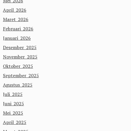
Mei 2026
April 2026
Maret 2026
Februari 2026
Januari 2026
Desember 2025
November 2025
Oktober 2025
September 2025
Agustus 2025
Juli 2025
Juni 2025
Mei 2025
April 2025