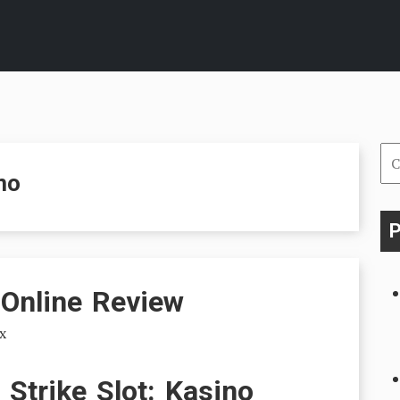
Car
mo
un
P
 Online Review
x
Strike Slot: Kasino