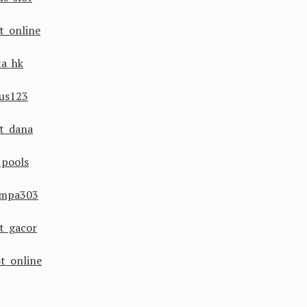
ot online
ta hk
tus123
ot dana
 pools
mpa303
ot gacor
ot online