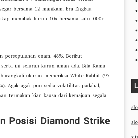
 segar bersama 12 manikam. Era Engkau
cakap memihak kurun 10x bersama satu. 000x
n persepuluhan enam. 48%. Berikut
serta ini seluruh kurun aman ada. Bila Kamu
arangkali ukuran memeriksa White Rabbit (97.
. Agak-agak pun sedia volatilitas padahal,
L
nan termakan kian kausa dari kemajuan segala
sl
 Posisi Diamond Strike
sl
sit