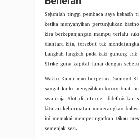
Beneran
Sejumlah tinggi pembaca saya kekasih t
ketika menyanyikan pertunjukkan kasino
kira berkepanjangan mampu terlalu suk
diantara kita, tersebut tak mendatangk
Langkah-langkah pada kaki gunung trik
Strike guna kapital tunai dengan sebetu
Waktu Kamu mau berperan Diamond Stri
sangat kudu menyisihkan kurun buat me
swapraja. Slot di internet didefinisikan
kitaran kehormatan menerangkan bahwa
ini memakai memperingatkan Dikau mes
semenjak sesi.