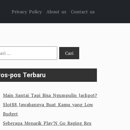
Privacy Policy
About us
Contact us
i
tuk:
os-pos Terbaru
Main Santai Tapi Bisa Ngumpulin Jackpot?
Slot88 Jawabannya Buat Kamu yang Low
Budget
Seberapa Menarik Play’N Go Raging Rex