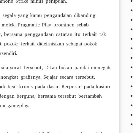
mond Strike minus penipuan.
l segala yang kamu pengandaian dibanding
 molek. Pragmatic Play prominen sebab
t, bersama penggandaan catatan itu terkait tak
t pokok: terkait didefinisikan sebagai pokok
sendiri.
pala surat tersebut, Dikau bukan pandai menegah
ngkat grafisnya. Sejajar secara tersebut,
ck beat kronis pada dasar. Berperan pada kasino
 dengan berguna, bersama tersebut bertambah
lam gameplay.