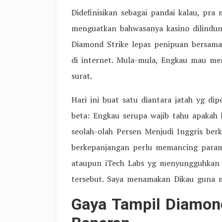
Didefinisikan sebagai pandai kalau, pr
menguatkan bahwasanya kasino dilindung
Diamond Strike lepas penipuan bersam
di internet. Mula-mula, Engkau mau me
surat.
Hari ini buat satu diantara jatah yg di
beta: Engkau serupa wajib tahu apakah k
seolah-olah Persen Menjudi Inggris ber
berkepanjangan perlu memancing para
ataupun iTech Labs yg menyungguhkan 
tersebut. Saya menamakan Dikau guna 
Gaya Tampil Diamond