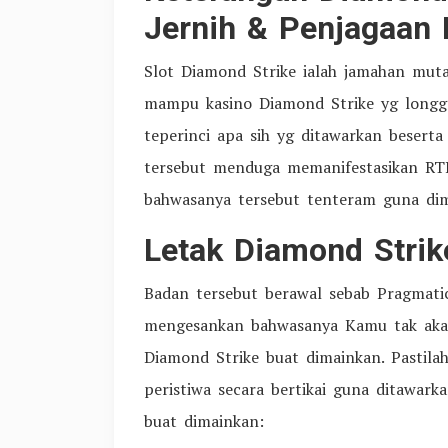
Jernih & Penjagaan
Slot Diamond Strike ialah jamahan muta
mampu kasino Diamond Strike yg longg
teperinci apa sih yg ditawarkan beserta
tersebut menduga memanifestasikan RT
bahwasanya tersebut tenteram guna dim
Letak Diamond Strik
Badan tersebut berawal sebab Pragmatic
mengesankan bahwasanya Kamu tak akan
Diamond Strike buat dimainkan. Pastil
peristiwa secara bertikai guna ditawarka
buat dimainkan: