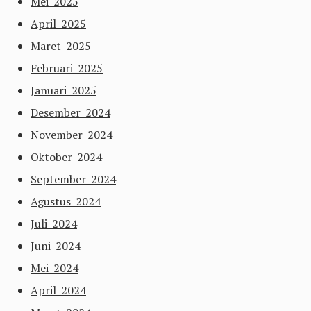
Mei 2025
April 2025
Maret 2025
Februari 2025
Januari 2025
Desember 2024
November 2024
Oktober 2024
September 2024
Agustus 2024
Juli 2024
Juni 2024
Mei 2024
April 2024