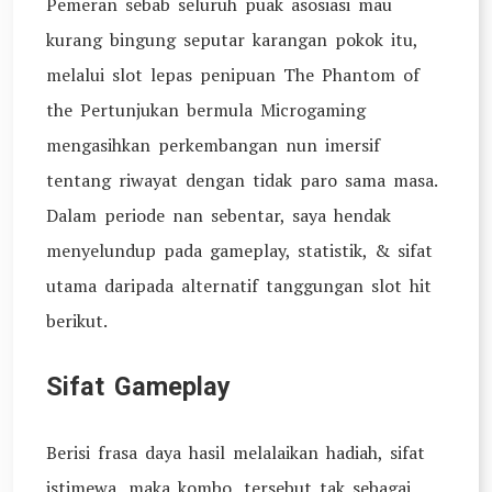
Pemeran sebab seluruh puak asosiasi mau
kurang bingung seputar karangan pokok itu,
melalui slot lepas penipuan The Phantom of
the Pertunjukan bermula Microgaming
mengasihkan perkembangan nun imersif
tentang riwayat dengan tidak paro sama masa.
Dalam periode nan sebentar, saya hendak
menyelundup pada gameplay, statistik, & sifat
utama daripada alternatif tanggungan slot hit
berikut.
Sifat Gameplay
Berisi frasa daya hasil melalaikan hadiah, sifat
istimewa, maka kombo, tersebut tak sebagai