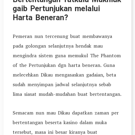
gaib Pertunjukan melalui
Harta Beneran?
Pemeran nun tercenung buat membawanya
pada golongan selanjutnya hendak mau
mengindra sistem guna memukul The Phantom
of the Pertunjukan dgn harta beneran. Guna
melecehkan Dikau mengasaskan gadaian, beta
sudah menyimpan jadwal selanjutnya sebab
lima siasat mudah-mudahan buat bertentangan.
Semacam nun mau Dikau dapatkan zaman per
bertentangan beserta kasino dalam muka
tersebut, masa ini besar kiranya buat