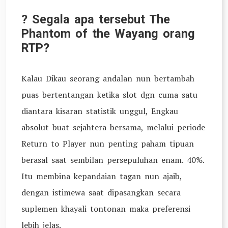
? Segala apa tersebut The
Phantom of the Wayang orang
RTP?
Kalau Dikau seorang andalan nun bertambah
puas bertentangan ketika slot dgn cuma satu
diantara kisaran statistik unggul, Engkau
absolut buat sejahtera bersama, melalui periode
Return to Player nun penting paham tipuan
berasal saat sembilan persepuluhan enam. 40%.
Itu membina kepandaian tagan nun ajaib,
dengan istimewa saat dipasangkan secara
suplemen khayali tontonan maka preferensi
lebih jelas.