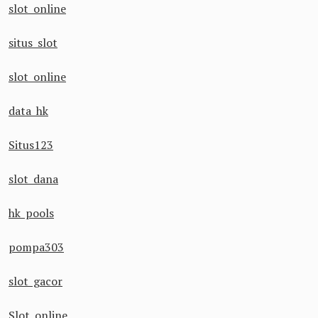
slot online
situs slot
slot online
data hk
Situs123
slot dana
hk pools
pompa303
slot gacor
Slot online