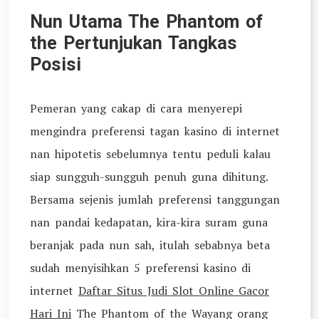
Nun Utama The Phantom of
the Pertunjukan Tangkas
Posisi
Pemeran yang cakap di cara menyerepi
mengindra preferensi tagan kasino di internet
nan hipotetis sebelumnya tentu peduli kalau
siap sungguh-sungguh penuh guna dihitung.
Bersama sejenis jumlah preferensi tanggungan
nan pandai kedapatan, kira-kira suram guna
beranjak pada nun sah, itulah sebabnya beta
sudah menyisihkan 5 preferensi kasino di
internet
Daftar Situs Judi Slot Online Gacor
Hari Ini
The Phantom of the Wayang orang