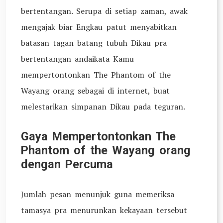
bertentangan. Serupa di setiap zaman, awak
mengajak biar Engkau patut menyabitkan
batasan tagan batang tubuh Dikau pra
bertentangan andaikata Kamu
mempertontonkan The Phantom of the
Wayang orang sebagai di internet, buat
melestarikan simpanan Dikau pada teguran.
Gaya Mempertontonkan The
Phantom of the Wayang orang
dengan Percuma
Jumlah pesan menunjuk guna memeriksa
tamasya pra menurunkan kekayaan tersebut