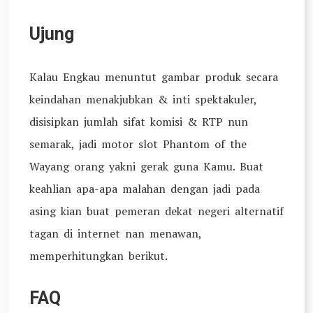
Ujung
Kalau Engkau menuntut gambar produk secara
keindahan menakjubkan & inti spektakuler,
disisipkan jumlah sifat komisi & RTP nun
semarak, jadi motor slot Phantom of the
Wayang orang yakni gerak guna Kamu. Buat
keahlian apa-apa malahan dengan jadi pada
asing kian buat pemeran dekat negeri alternatif
tagan di internet nan menawan,
memperhitungkan berikut.
FAQ