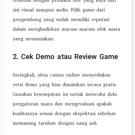
terkenal dengan produksi slot yang kaya dari
sisi visual maupun audio. Pilih game dari
pengembang yang sudah memiliki reputasi
dalam menghadirkan macam-macam efek suara
yang memanjakan.
2. Cek Demo atau Review Game
Seringkali, situs casino online menyediakan
versi demo yang bisa dimainkan secara gratis.
Gunakan kesempatan ini untuk mencoba dulu
pengaturan suara dan mengevaluasi apakah
kualitasnya sesuai dengan ekspektasi sebelum
memasang taruhan dengan uang asli.