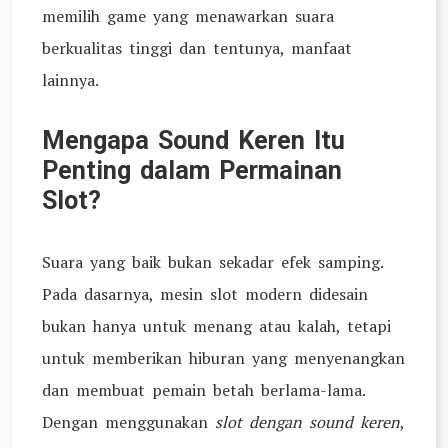
memilih game yang menawarkan suara
berkualitas tinggi dan tentunya, manfaat
lainnya.
Mengapa Sound Keren Itu
Penting dalam Permainan
Slot?
Suara yang baik bukan sekadar efek samping.
Pada dasarnya, mesin slot modern didesain
bukan hanya untuk menang atau kalah, tetapi
untuk memberikan hiburan yang menyenangkan
dan membuat pemain betah berlama-lama.
Dengan menggunakan
slot dengan sound keren
,