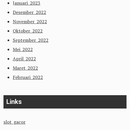
Januari 2023
Desember 2022
November 2022
Oktober 2022
September 2022
Mei 2022
April 2022
Maret 2022
Februari 2022
Links
slot gacor