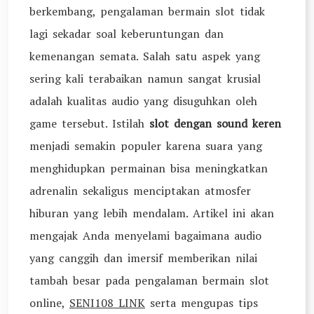
berkembang, pengalaman bermain slot tidak
lagi sekadar soal keberuntungan dan
kemenangan semata. Salah satu aspek yang
sering kali terabaikan namun sangat krusial
adalah kualitas audio yang disuguhkan oleh
game tersebut. Istilah
slot dengan sound keren
menjadi semakin populer karena suara yang
menghidupkan permainan bisa meningkatkan
adrenalin sekaligus menciptakan atmosfer
hiburan yang lebih mendalam. Artikel ini akan
mengajak Anda menyelami bagaimana audio
yang canggih dan imersif memberikan nilai
tambah besar pada pengalaman bermain slot
online,
SENI108 LINK
serta mengupas tips