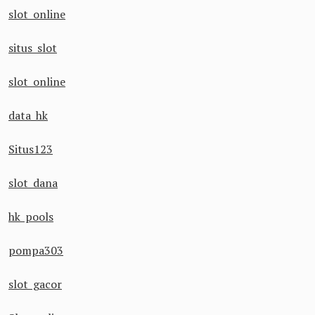
slot online
situs slot
slot online
data hk
Situs123
slot dana
hk pools
pompa303
slot gacor