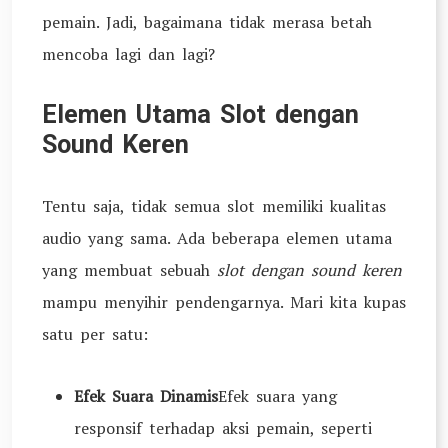
pemain. Jadi, bagaimana tidak merasa betah
mencoba lagi dan lagi?
Elemen Utama Slot dengan
Sound Keren
Tentu saja, tidak semua slot memiliki kualitas
audio yang sama. Ada beberapa elemen utama
yang membuat sebuah
slot dengan sound keren
mampu menyihir pendengarnya. Mari kita kupas
satu per satu:
Efek Suara Dinamis
Efek suara yang
responsif terhadap aksi pemain, seperti