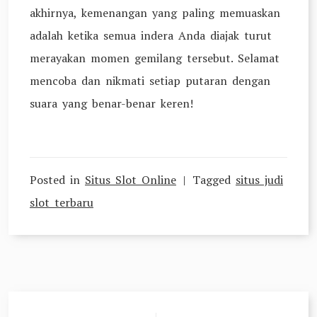
akhirnya, kemenangan yang paling memuaskan
adalah ketika semua indera Anda diajak turut
merayakan momen gemilang tersebut. Selamat
mencoba dan nikmati setiap putaran dengan
suara yang benar-benar keren!
Posted in
Situs Slot Online
Tagged
situs judi
slot terbaru