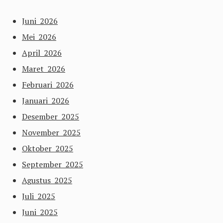
Juni 2026
Mei 2026
April 2026
Maret 2026
Februari 2026
Januari 2026
Desember 2025
November 2025
Oktober 2025
September 2025
Agustus 2025
Juli 2025
Juni 2025