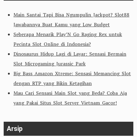
Main Santai Tapi Bisa Ngumpulin Jackpot? Slot88
Jawabannya Buat Kamu yang Low Budget
Seberapa Menarik Play’N Go Raging Rex untuk
Pecinta Slot Online di Indonesia?
Dinosaurus Hidup Lagi di Layar: Sensasi Bermain
Slot Microgaming Jurassic Park
Big Bass Amazon Xtreme: Sensasi Memancing Slot
dengan RTP yang Bikin Ketagihan
Mau Cari Sensasi Main Slot yang Beda? Coba Aja
yang Pakai Situs Slot Server Vietnam Gacor!
Arsip