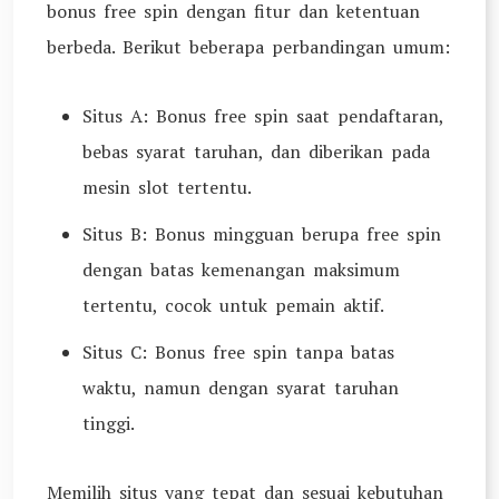
bonus free spin dengan fitur dan ketentuan
berbeda. Berikut beberapa perbandingan umum:
Situs A: Bonus free spin saat pendaftaran,
bebas syarat taruhan, dan diberikan pada
mesin slot tertentu.
Situs B: Bonus mingguan berupa free spin
dengan batas kemenangan maksimum
tertentu, cocok untuk pemain aktif.
Situs C: Bonus free spin tanpa batas
waktu, namun dengan syarat taruhan
tinggi.
Memilih situs yang tepat dan sesuai kebutuhan