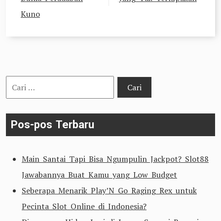
Kuno
Cari
untuk:
Pos-pos Terbaru
Main Santai Tapi Bisa Ngumpulin Jackpot? Slot88
Jawabannya Buat Kamu yang Low Budget
Seberapa Menarik Play’N Go Raging Rex untuk
Pecinta Slot Online di Indonesia?