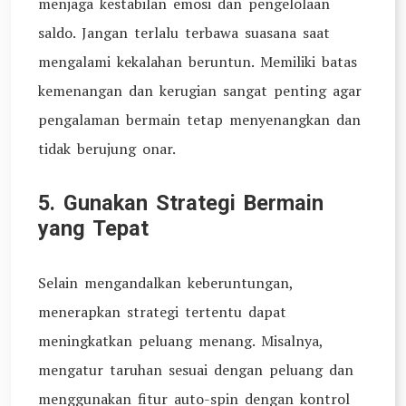
menjaga kestabilan emosi dan pengelolaan
saldo. Jangan terlalu terbawa suasana saat
mengalami kekalahan beruntun. Memiliki batas
kemenangan dan kerugian sangat penting agar
pengalaman bermain tetap menyenangkan dan
tidak berujung onar.
5. Gunakan Strategi Bermain
yang Tepat
Selain mengandalkan keberuntungan,
menerapkan strategi tertentu dapat
meningkatkan peluang menang. Misalnya,
mengatur taruhan sesuai dengan peluang dan
menggunakan fitur auto-spin dengan kontrol