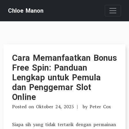
Skip
Chloe Manon
to
content
Cara Memanfaatkan Bonus
Free Spin: Panduan
Lengkap untuk Pemula
dan Penggemar Slot
Online
Posted on
Oktober 24, 2025
by
Peter Cox
Siapa sih yang tidak tertarik dengan permainan