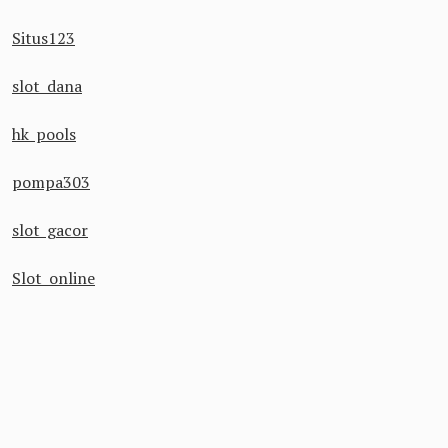
Situs123
slot dana
hk pools
pompa303
slot gacor
Slot online