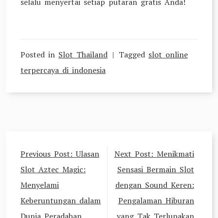
selalu menyertai setiap putaran gratis Anda!
Posted in
Slot Thailand
Tagged
slot online
terpercaya di indonesia
Navigasi
Previous Post:
Ulasan
Next Post:
Menikmati
pos
Slot Aztec Magic:
Sensasi Bermain Slot
Menyelami
dengan Sound Keren:
Keberuntungan dalam
Pengalaman Hiburan
Dunia Peradaban
yang Tak Terlupakan