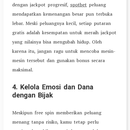
dengan jackpot progresif,
spotbet
peluang
mendapatkan kemenangan besar pun terbuka
lebar. Meski peluangnya kecil, setiap putaran
gratis adalah kesempatan untuk meraih jackpot
yang nilainya bisa mengubah hidup. Oleh
karena itu, jangan ragu untuk mencoba mesin-
mesin tersebut dan gunakan bonus secara
maksimal.
4. Kelola Emosi dan Dana
dengan Bijak
Meskipun free spin memberikan peluang
menang tanpa risiko, kamu tetap perlu