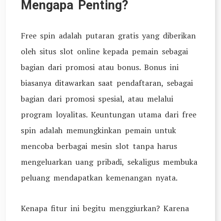
Mengapa Penting?
Free spin adalah putaran gratis yang diberikan
oleh situs slot online kepada pemain sebagai
bagian dari promosi atau bonus. Bonus ini
biasanya ditawarkan saat pendaftaran, sebagai
bagian dari promosi spesial, atau melalui
program loyalitas. Keuntungan utama dari free
spin adalah memungkinkan pemain untuk
mencoba berbagai mesin slot tanpa harus
mengeluarkan uang pribadi, sekaligus membuka
peluang mendapatkan kemenangan nyata.
Kenapa fitur ini begitu menggiurkan? Karena