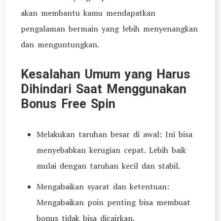
akan membantu kamu mendapatkan
pengalaman bermain yang lebih menyenangkan
dan menguntungkan.
Kesalahan Umum yang Harus
Dihindari Saat Menggunakan
Bonus Free Spin
Melakukan taruhan besar di awal: Ini bisa
menyebabkan kerugian cepat. Lebih baik
mulai dengan taruhan kecil dan stabil.
Mengabaikan syarat dan ketentuan:
Mengabaikan poin penting bisa membuat
bonus tidak bisa dicairkan.