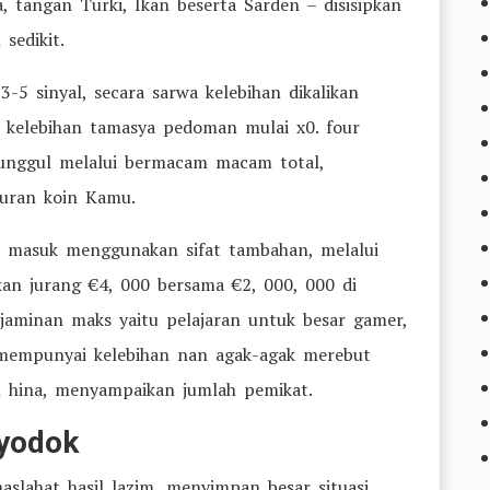
a, tangan Turki, Ikan beserta Sarden – disisipkan
sedikit.
3-5 sinyal, secara sarwa kelebihan dikalikan
i kelebihan tamasya pedoman mulai x0. four
 unggul melalui bermacam macam total,
uran koin Kamu.
p masuk menggunakan sifat tambahan, melalui
n jurang €4, 000 bersama €2, 000, 000 di
jaminan maks yaitu pelajaran untuk besar gamer,
 mempunyai kelebihan nan agak-agak merebut
 hina, menyampaikan jumlah pemikat.
yodok
slahat hasil lazim, menyimpan besar situasi