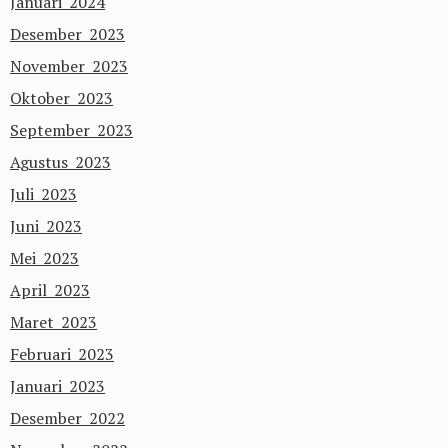
Januari 2024
Desember 2023
November 2023
Oktober 2023
September 2023
Agustus 2023
Juli 2023
Juni 2023
Mei 2023
April 2023
Maret 2023
Februari 2023
Januari 2023
Desember 2022