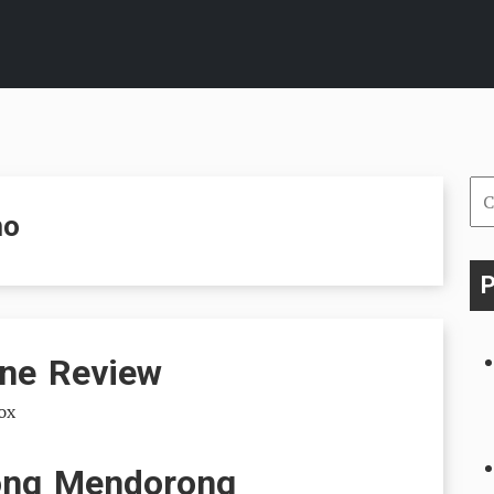
Car
mo
un
P
ine Review
ox
ong Mendorong