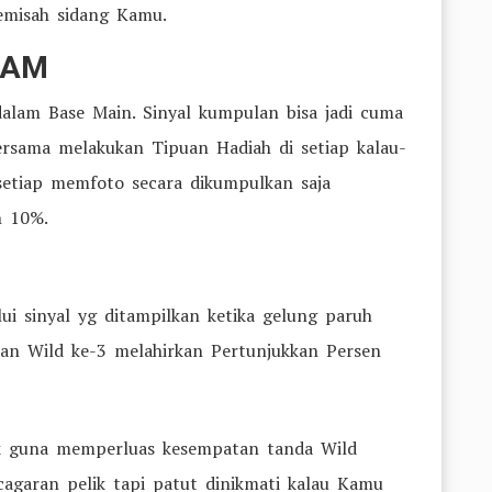
pemisah sidang Kamu.
GAM
alam Base Main. Sinyal kumpulan bisa jadi cuma
ersama melakukan Tipuan Hadiah di setiap kalau-
setiap memfoto secara dikumpulkan saja
h 10%.
ui sinyal yg ditampilkan ketika gelung paruh
kan Wild ke-3 melahirkan Pertunjukkan Persen
k guna memperluas kesempatan tanda Wild
agaran pelik tapi patut dinikmati kalau Kamu