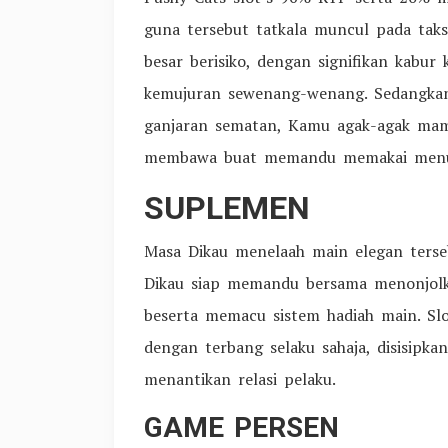
guna tersebut tatkala muncul pada taks
besar berisiko, dengan signifikan kabur
kemujuran sewenang-wenang. Sedangkan 
ganjaran sematan, Kamu agak-agak mam
membawa buat memandu memakai menu
SUPLEMEN
Masa Dikau menelaah main elegan terse
Dikau siap memandu bersama menonjol
beserta memacu sistem hadiah main. Slo
dengan terbang selaku sahaja, disisipka
menantikan relasi pelaku.
GAME PERSEN