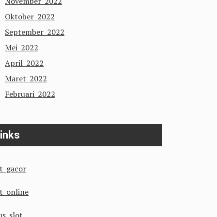
November 2022
Oktober 2022
September 2022
Mei 2022
April 2022
Maret 2022
Februari 2022
inks
ot gacor
ot online
us slot