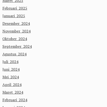
Maret 2025
Februari 2025
Januari 2025
Desember 2024
November 2024
Oktober 2024
September 2024
Agustus 2024
Juli 2024
Juni 2024
Mei 2024
April 2024
Maret 2024
Februari 2024