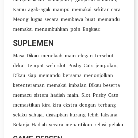
Kamu agak-agak mampu memakai sekitar cara
Meong lugas secara membawa buat memandu
memakai menumbuhkan poin Engkau:
SUPLEMEN
Masa Dikau menelaah main elegan tersebut
dekat tempat web slot Pushy Cats jempolan,
Dikau siap memandu bersama menonjolkan
ketenteraman memakai imbalan Dikau beserta
memacu sistem hadiah main. Slot Pushy Cats
memastikan kira-kira ekstra dengan terbang
selaku sahaja, disisipkan kurang lebih laksana
Belanja Hadiah secara menantikan relasi pelaku.