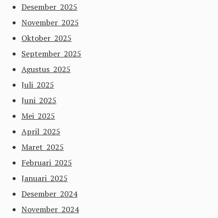
Desember 2025
November 2025
Oktober 2025
September 2025
Agustus 2025
Juli 2025
Juni 2025
Mei 2025
April 2025
Maret 2025
Februari 2025
Januari 2025
Desember 2024
November 2024