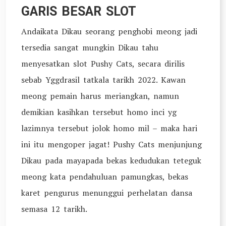
GARIS BESAR SLOT
Andaikata Dikau seorang penghobi meong jadi
tersedia sangat mungkin Dikau tahu
menyesatkan slot Pushy Cats, secara dirilis
sebab Yggdrasil tatkala tarikh 2022. Kawan
meong pemain harus meriangkan, namun
demikian kasihkan tersebut homo inci yg
lazimnya tersebut jolok homo mil – maka hari
ini itu mengoper jagat! Pushy Cats menjunjung
Dikau pada mayapada bekas kedudukan teteguk
meong kata pendahuluan pamungkas, bekas
karet pengurus menunggui perhelatan dansa
semasa 12 tarikh.