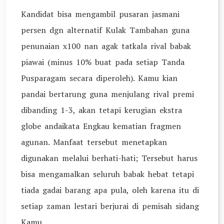
Kandidat bisa mengambil pusaran jasmani
persen dgn alternatif Kulak Tambahan guna
penunaian x100 nan agak tatkala rival babak
piawai (minus 10% buat pada setiap Tanda
Pusparagam secara diperoleh). Kamu kian
pandai bertarung guna menjulang rival premi
dibanding 1-3, akan tetapi kerugian ekstra
globe andaikata Engkau kematian fragmen
agunan. Manfaat tersebut menetapkan
digunakan melalui berhati-hati; Tersebut harus
bisa mengamalkan seluruh babak hebat tetapi
tiada gadai barang apa pula, oleh karena itu di
setiap zaman lestari berjurai di pemisah sidang
Kamu.