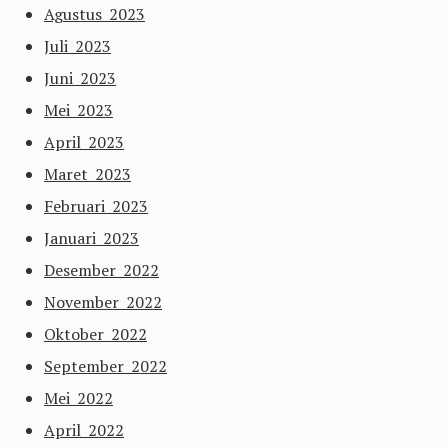
Agustus 2023
Juli 2023
Juni 2023
Mei 2023
April 2023
Maret 2023
Februari 2023
Januari 2023
Desember 2022
November 2022
Oktober 2022
September 2022
Mei 2022
April 2022