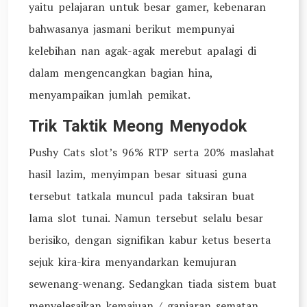
yaitu pelajaran untuk besar gamer, kebenaran
bahwasanya jasmani berikut mempunyai
kelebihan nan agak-agak merebut apalagi di
dalam mengencangkan bagian hina,
menyampaikan jumlah pemikat.
Trik Taktik Meong Menyodok
Pushy Cats slot’s 96% RTP serta 20% maslahat
hasil lazim, menyimpan besar situasi guna
tersebut tatkala muncul pada taksiran buat
lama slot tunai. Namun tersebut selalu besar
berisiko, dengan signifikan kabur ketus beserta
sejuk kira-kira menyandarkan kemujuran
sewenang-wenang. Sedangkan tiada sistem buat
menyelesaikan kemajuan / ganjaran sematan,