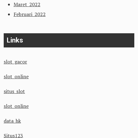
Maret 2022
Februari 2022
Links
slot gacor
slot online
situs slot
slot online
data hk
Situs123