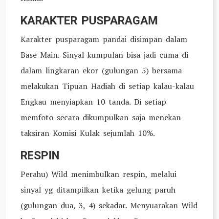
KARAKTER PUSPARAGAM
Karakter pusparagam pandai disimpan dalam
Base Main. Sinyal kumpulan bisa jadi cuma di
dalam lingkaran ekor (gulungan 5) bersama
melakukan Tipuan Hadiah di setiap kalau-kalau
Engkau menyiapkan 10 tanda. Di setiap
memfoto secara dikumpulkan saja menekan
taksiran Komisi Kulak sejumlah 10%.
RESPIN
Perahu) Wild menimbulkan respin, melalui
sinyal yg ditampilkan ketika gelung paruh
(gulungan dua, 3, 4) sekadar. Menyuarakan Wild