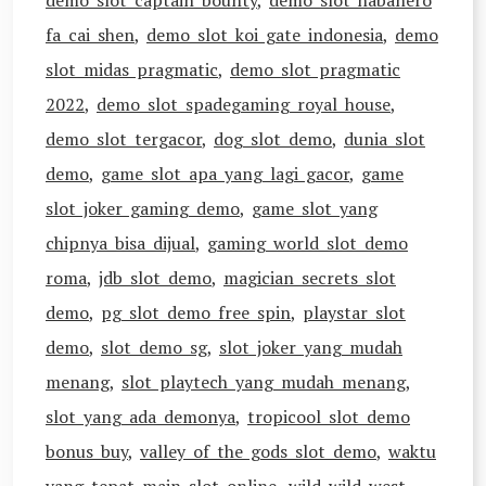
demo slot captain bounty
,
demo slot habanero
fa cai shen
,
demo slot koi gate indonesia
,
demo
slot midas pragmatic
,
demo slot pragmatic
2022
,
demo slot spadegaming royal house
,
demo slot tergacor
,
dog slot demo
,
dunia slot
demo
,
game slot apa yang lagi gacor
,
game
slot joker gaming demo
,
game slot yang
chipnya bisa dijual
,
gaming world slot demo
roma
,
jdb slot demo
,
magician secrets slot
demo
,
pg slot demo free spin
,
playstar slot
demo
,
slot demo sg
,
slot joker yang mudah
menang
,
slot playtech yang mudah menang
,
slot yang ada demonya
,
tropicool slot demo
bonus buy
,
valley of the gods slot demo
,
waktu