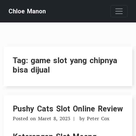
Skip
Chloe Manon
to
content
Tag:
game slot yang chipnya
bisa dijual
Pushy Cats Slot Online Review
Posted on
Maret 8, 2023
by
Peter Cox