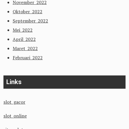
November 2022
Oktober 2022
September 2022
Mei 2022
April 2022
Maret 2022
Februari 2022
Links
slot gacor
slot online