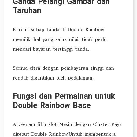
Ganda Pelangi Gambar dan
Taruhan
Karena setiap tanda di Double Rainbow
memiliki hal yang sama nilai, tidak perlu
mencari bayaran tertinggi tanda.
Semua citra dengan pembayaran tinggi dan
rendah digantikan oleh pedalaman.
Fungsi dan Permainan untuk
Double Rainbow Base
A 7-enam film slot Mesin dengan Cluster Pays
disebut Double Rainbow.Untuk membentuk a