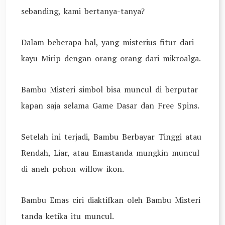
sebanding, kami bertanya-tanya?
Dalam beberapa hal, yang misterius fitur dari
kayu Mirip dengan orang-orang dari mikroalga.
Bambu Misteri simbol bisa muncul di berputar
kapan saja selama Game Dasar dan Free Spins.
Setelah ini terjadi, Bambu Berbayar Tinggi atau
Rendah, Liar, atau Emastanda mungkin muncul
di aneh pohon willow ikon.
Bambu Emas ciri diaktifkan oleh Bambu Misteri
tanda ketika itu muncul.