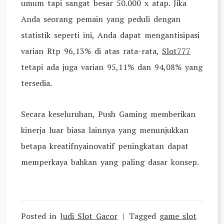
umum tapi sangat besar 50.000 x atap. Jika
Anda seorang pemain yang peduli dengan
statistik seperti ini, Anda dapat mengantisipasi
varian Rtp 96,13% di atas rata-rata,
Slot777
tetapi ada juga varian 95,11% dan 94,08% yang
tersedia.
Secara keseluruhan, Push Gaming memberikan
kinerja luar biasa lainnya yang menunjukkan
betapa kreatifnyainovatif peningkatan dapat
memperkaya bahkan yang paling dasar konsep.
Posted in
Judi Slot Gacor
Tagged
game slot