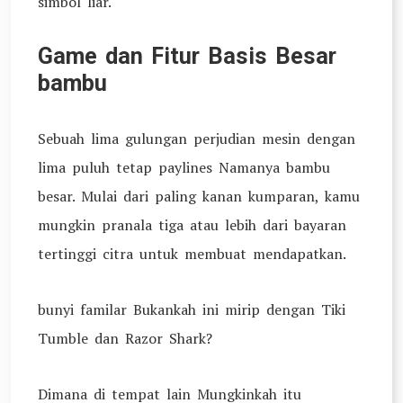
simbol liar.
Game dan Fitur Basis Besar
bambu
Sebuah lima gulungan perjudian mesin dengan
lima puluh tetap paylines Namanya bambu
besar. Mulai dari paling kanan kumparan, kamu
mungkin pranala tiga atau lebih dari bayaran
tertinggi citra untuk membuat mendapatkan.
bunyi familar Bukankah ini mirip dengan Tiki
Tumble dan Razor Shark?
Dimana di tempat lain Mungkinkah itu