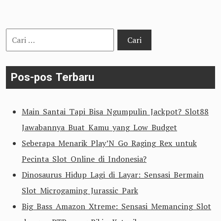
Cari
untuk:
Pos-pos Terbaru
Main Santai Tapi Bisa Ngumpulin Jackpot? Slot88
Jawabannya Buat Kamu yang Low Budget
Seberapa Menarik Play’N Go Raging Rex untuk
Pecinta Slot Online di Indonesia?
Dinosaurus Hidup Lagi di Layar: Sensasi Bermain
Slot Microgaming Jurassic Park
Big Bass Amazon Xtreme: Sensasi Memancing Slot