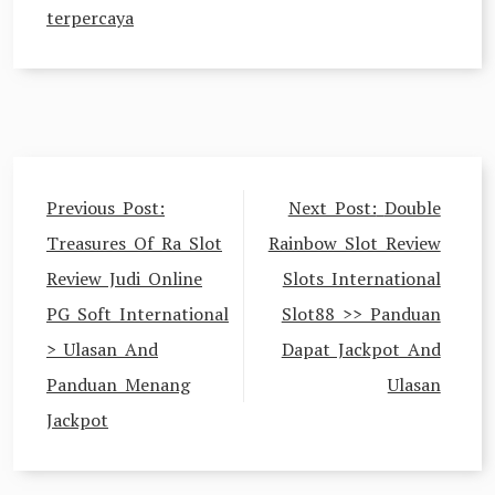
terpercaya
Navigasi
Previous Post:
Next Post:
Double
pos
Treasures Of Ra Slot
Rainbow Slot Review
Review Judi Online
Slots International
PG Soft International
Slot88 >> Panduan
> Ulasan And
Dapat Jackpot And
Panduan Menang
Ulasan
Jackpot