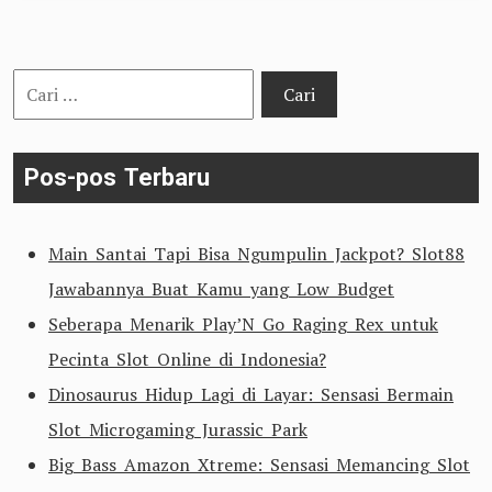
Cari
untuk:
Pos-pos Terbaru
Main Santai Tapi Bisa Ngumpulin Jackpot? Slot88
Jawabannya Buat Kamu yang Low Budget
Seberapa Menarik Play’N Go Raging Rex untuk
Pecinta Slot Online di Indonesia?
Dinosaurus Hidup Lagi di Layar: Sensasi Bermain
Slot Microgaming Jurassic Park
Big Bass Amazon Xtreme: Sensasi Memancing Slot