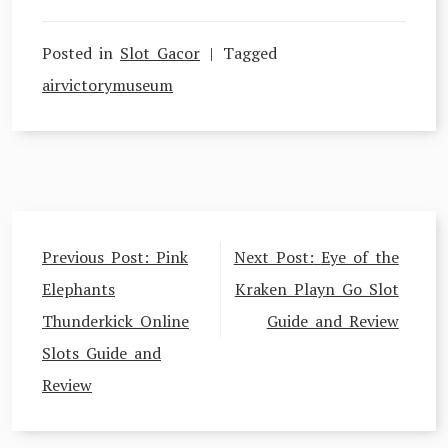
Posted in
Slot Gacor
Tagged
airvictorymuseum
Navigasi
Previous Post:
Pink
Next Post:
Eye of the
pos
Elephants
Kraken Playn Go Slot
Thunderkick Online
Guide and Review
Slots Guide and
Review