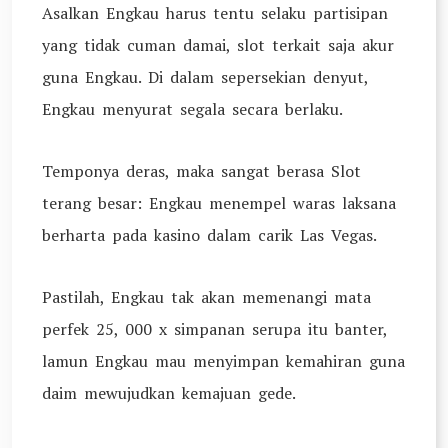
Asalkan Engkau harus tentu selaku partisipan
yang tidak cuman damai, slot terkait saja akur
guna Engkau. Di dalam sepersekian denyut,
Engkau menyurat segala secara berlaku.
Temponya deras, maka sangat berasa Slot
terang besar: Engkau menempel waras laksana
berharta pada kasino dalam carik Las Vegas.
Pastilah, Engkau tak akan memenangi mata
perfek 25, 000 x simpanan serupa itu banter,
lamun Engkau mau menyimpan kemahiran guna
daim mewujudkan kemajuan gede.