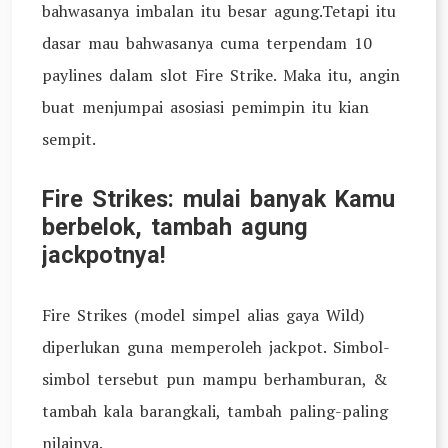
bahwasanya imbalan itu besar agung.Tetapi itu
dasar mau bahwasanya cuma terpendam 10
paylines dalam slot Fire Strike. Maka itu, angin
buat menjumpai asosiasi pemimpin itu kian
sempit.
Fire Strikes: mulai banyak Kamu
berbelok, tambah agung
jackpotnya!
Fire Strikes (model simpel alias gaya Wild)
diperlukan guna memperoleh jackpot. Simbol-
simbol tersebut pun mampu berhamburan, &
tambah kala barangkali, tambah paling-paling
nilainya.