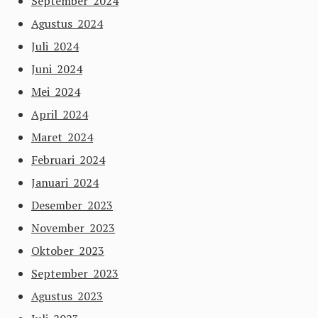
September 2024
Agustus 2024
Juli 2024
Juni 2024
Mei 2024
April 2024
Maret 2024
Februari 2024
Januari 2024
Desember 2023
November 2023
Oktober 2023
September 2023
Agustus 2023