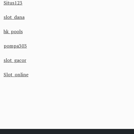
Situs123
slot dana
hk pools
pompa303
slot gacor
Slot online