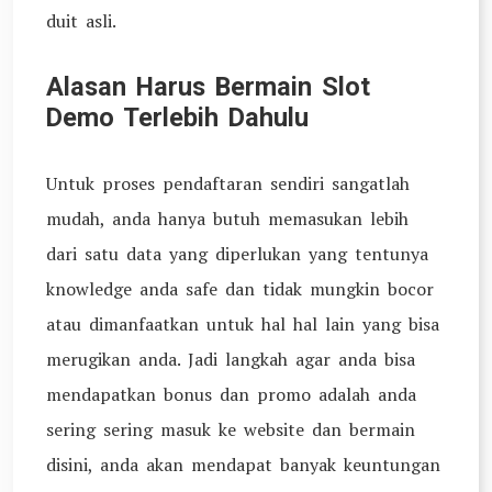
duit asli.
Alasan Harus Bermain Slot
Demo Terlebih Dahulu
Untuk proses pendaftaran sendiri sangatlah
mudah, anda hanya butuh memasukan lebih
dari satu data yang diperlukan yang tentunya
knowledge anda safe dan tidak mungkin bocor
atau dimanfaatkan untuk hal hal lain yang bisa
merugikan anda. Jadi langkah agar anda bisa
mendapatkan bonus dan promo adalah anda
sering sering masuk ke website dan bermain
disini, anda akan mendapat banyak keuntungan