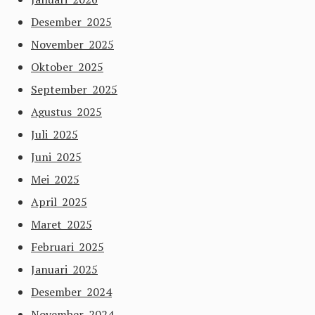
Desember 2025
November 2025
Oktober 2025
September 2025
Agustus 2025
Juli 2025
Juni 2025
Mei 2025
April 2025
Maret 2025
Februari 2025
Januari 2025
Desember 2024
November 2024