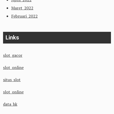
Maret 2022
Februari 2022
Links
slot gacor
slot online
situs slot
slot online
data hk