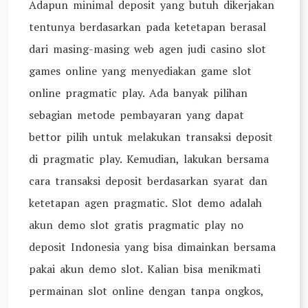
Adapun minimal deposit yang butuh dikerjakan
tentunya berdasarkan pada ketetapan berasal
dari masing-masing web agen judi casino slot
games online yang menyediakan game slot
online pragmatic play. Ada banyak pilihan
sebagian metode pembayaran yang dapat
bettor pilih untuk melakukan transaksi deposit
di pragmatic play. Kemudian, lakukan bersama
cara transaksi deposit berdasarkan syarat dan
ketetapan agen pragmatic. Slot demo adalah
akun demo slot gratis pragmatic play no
deposit Indonesia yang bisa dimainkan bersama
pakai akun demo slot. Kalian bisa menikmati
permainan slot online dengan tanpa ongkos,