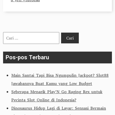
Cari
untuk:
Pos-pos Terbaru
Main Santai Tapi Bisa Ngumpulin Jackpot? Slot88
Jawabannya Buat Kamu yang Low Budget
Seberapa Menarik Play’N Go Raging Rex untuk
Pecinta Slot Online di Indonesia?
Dinosaurus Hidup Lagi di Layar: Sensasi Bermain