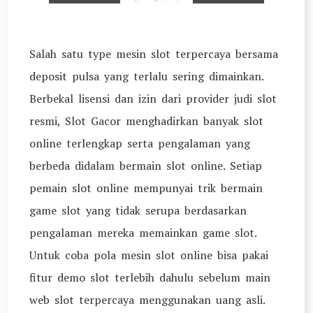
Salah satu type mesin slot terpercaya bersama
deposit pulsa yang terlalu sering dimainkan.
Berbekal lisensi dan izin dari provider judi slot
resmi, Slot Gacor menghadirkan banyak slot
online terlengkap serta pengalaman yang
berbeda didalam bermain slot online. Setiap
pemain slot online mempunyai trik bermain
game slot yang tidak serupa berdasarkan
pengalaman mereka memainkan game slot.
Untuk coba pola mesin slot online bisa pakai
fitur demo slot terlebih dahulu sebelum main
web slot terpercaya menggunakan uang asli.