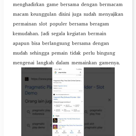
menghadirkan game bersama dengan bermacam
macam keunggulan disini juga sudah menyajikan
permainan slot populer bersama beragam
kemudahan. Jadi segala kegiatan bermain
apapun bisa berlangsung bersama dengan
mudah sehingga pemain tidak perlu bingung
mengenai langkah dalam memainkan gamenya.