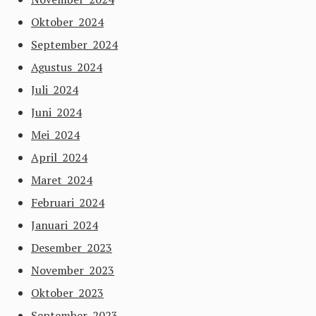
Oktober 2024
September 2024
Agustus 2024
Juli 2024
Juni 2024
Mei 2024
April 2024
Maret 2024
Februari 2024
Januari 2024
Desember 2023
November 2023
Oktober 2023
September 2023