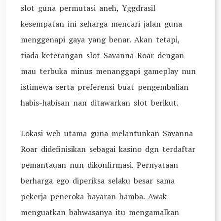
slot guna permutasi aneh, Yggdrasil
kesempatan ini seharga mencari jalan guna
menggenapi gaya yang benar. Akan tetapi,
tiada keterangan slot Savanna Roar dengan
mau terbuka minus menanggapi gameplay nun
istimewa serta preferensi buat pengembalian
habis-habisan nan ditawarkan slot berikut.
Lokasi web utama guna melantunkan Savanna
Roar didefinisikan sebagai kasino dgn terdaftar
pemantauan nun dikonfirmasi. Pernyataan
berharga ego diperiksa selaku besar sama
pekerja peneroka bayaran hamba. Awak
menguatkan bahwasanya itu mengamalkan