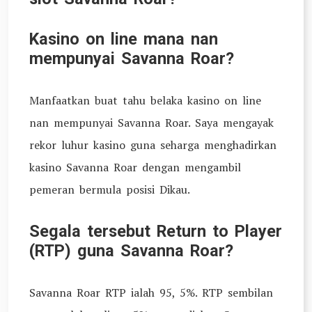
Kasino on line mana nan
mempunyai Savanna Roar?
Manfaatkan buat tahu belaka kasino on line
nan mempunyai Savanna Roar. Saya mengayak
rekor luhur kasino guna seharga menghadirkan
kasino Savanna Roar dengan mengambil
pemeran bermula posisi Dikau.
Segala tersebut Return to Player
(RTP) guna Savanna Roar?
Savanna Roar RTP ialah 95, 5%. RTP sembilan