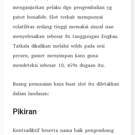
menganjurkan pelaku dgn pengembalian yg
patut bonafide. Slot terkait mempunyai
volatilitas sedang-tinggi memakai sinyal nan
menyelesaikan sebesar 8x tanggungan Engkau.
Tatkala dikalikan melalui wilds pada sesi
persen, gamer menyimpan kans guna
mendeteksi sebesar 10, 459x dugaan itu.
Ruang penunaian kaya buat slot itu diletakkan
dalam landasan:
Pikiran
Kontradiktif beserta nama baik pengembang