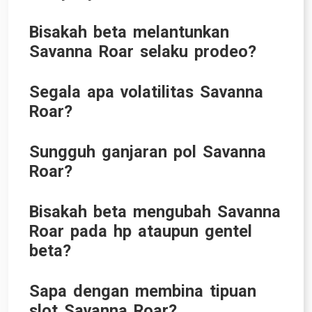
Bisakah beta melantunkan
Savanna Roar selaku prodeo?
Segala apa volatilitas Savanna
Roar?
Sungguh ganjaran pol Savanna
Roar?
Bisakah beta mengubah Savanna
Roar pada hp ataupun gentel
beta?
Sapa dengan membina tipuan
slot Savanna Roar?