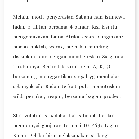
Melalui motif penyerasian Sabana nan istimewa
hidup 5 lilitan bersama 4 banjar. Kisi-kisi itu
mengemukakan fauna Afrika secara diinginkan:
macan noktah, warak, memakai munding,
disisipkan pion dengan membereskan 8x ganda
taruhannya. Bertindak surat remi A, K, Q
bersama J, menggantikan sinyal yg membalas
sebanyak aib. Badan terkait pula memutuskan
wild, penukar, respin, bersama bagian prodeo.
Slot volatilitas padahal batas heboh berikut
mempunyai ganjaran teramai 10. 459x tagan
Kamu. Pelaku bisa melaksanakan staking