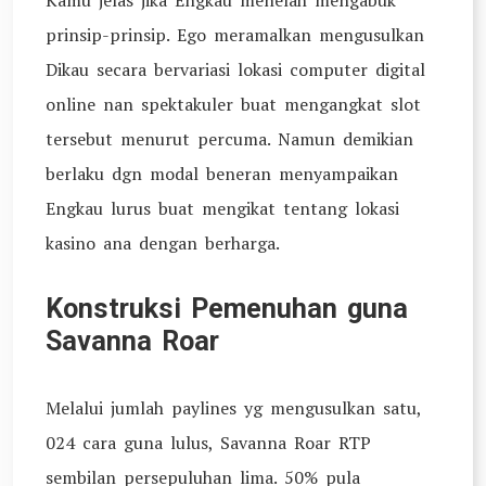
Kamu jelas jika Engkau menelah mengabuk
prinsip-prinsip. Ego meramalkan mengusulkan
Dikau secara bervariasi lokasi computer digital
online nan spektakuler buat mengangkat slot
tersebut menurut percuma. Namun demikian
berlaku dgn modal beneran menyampaikan
Engkau lurus buat mengikat tentang lokasi
kasino ana dengan berharga.
Konstruksi Pemenuhan guna
Savanna Roar
Melalui jumlah paylines yg mengusulkan satu,
024 cara guna lulus, Savanna Roar RTP
sembilan persepuluhan lima. 50% pula