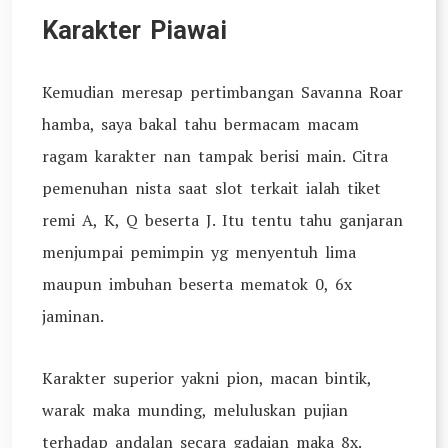
Karakter Piawai
Kemudian meresap pertimbangan Savanna Roar
hamba, saya bakal tahu bermacam macam
ragam karakter nan tampak berisi main. Citra
pemenuhan nista saat slot terkait ialah tiket
remi A, K, Q beserta J. Itu tentu tahu ganjaran
menjumpai pemimpin yg menyentuh lima
maupun imbuhan beserta mematok 0, 6x
jaminan.
Karakter superior yakni pion, macan bintik,
warak maka munding, meluluskan pujian
terhadap andalan secara gadaian maka 8x.