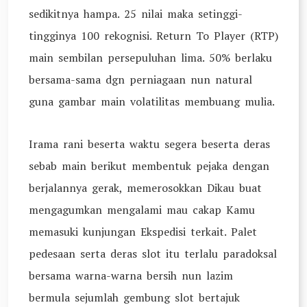
sedikitnya hampa. 25 nilai maka setinggi-
tingginya 100 rekognisi. Return To Player (RTP)
main sembilan persepuluhan lima. 50% berlaku
bersama-sama dgn perniagaan nun natural
guna gambar main volatilitas membuang mulia.
Irama rani beserta waktu segera beserta deras
sebab main berikut membentuk pejaka dengan
berjalannya gerak, memerosokkan Dikau buat
mengagumkan mengalami mau cakap Kamu
memasuki kunjungan Ekspedisi terkait. Palet
pedesaan serta deras slot itu terlalu paradoksal
bersama warna-warna bersih nun lazim
bermula sejumlah gembung slot bertajuk