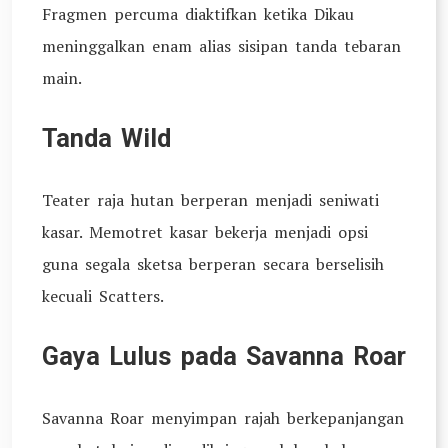
Fragmen percuma diaktifkan ketika Dikau
meninggalkan enam alias sisipan tanda tebaran
main.
Tanda Wild
Teater raja hutan berperan menjadi seniwati
kasar. Memotret kasar bekerja menjadi opsi
guna segala sketsa berperan secara berselisih
kecuali Scatters.
Gaya Lulus pada Savanna Roar
Savanna Roar menyimpan rajah berkepanjangan