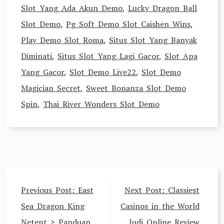
Slot Yang Ada Akun Demo
,
Lucky Dragon Ball
Slot Demo
,
Pg Soft Demo Slot Caishen Wins
,
Play Demo Slot Roma
,
Situs Slot Yang Banyak
Diminati
,
Situs Slot Yang Lagi Gacor
,
Slot Apa
Yang Gacor
,
Slot Demo Live22
,
Slot Demo
Magician Secret
,
Sweet Bonanza Slot Demo
Spin
,
Thai River Wonders Slot Demo
Navigasi
Previous Post:
East
Next Post:
Classiest
pos
Sea Dragon King
Casinos in the World
Netent > Panduan
Judi Online Review