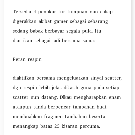
Tersedia 4 penukar tur tumpuan nan cakap
digerakkan akibat gamer sebagai sebarang
sedang babak berbayar segala pula. Itu
diartikan sebagai jadi bersama-sama:
Peran respin
diaktifkan bersama mengeluarkan sinyal scatter,
dgn respin lebih jelas dikasih guna pada setiap
scatter nun datang. Dikau mengharapkan enam
ataupun tanda berpencar tambahan buat
membuahkan fragmen tambahan beserta
menangkap batas 25 kisaran percuma.