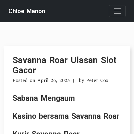
Skip
Chloe Manon
to
content
Savanna Roar Ulasan Slot
Gacor
Posted on
April 26, 2023
by
Peter Cox
Sabana Mengaum
Kasino bersama Savanna Roar