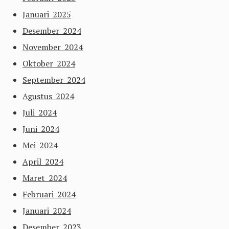
Januari 2025
Desember 2024
November 2024
Oktober 2024
September 2024
Agustus 2024
Juli 2024
Juni 2024
Mei 2024
April 2024
Maret 2024
Februari 2024
Januari 2024
Desember 2023