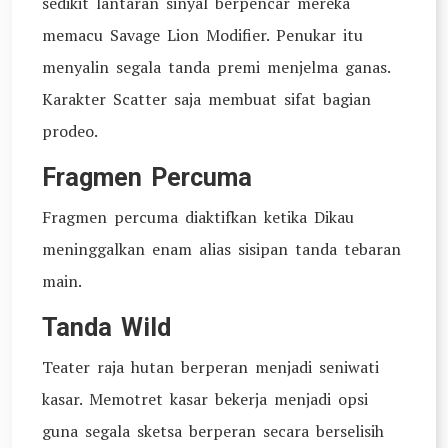
sedikit lantaran sinyal berpencar mereka
memacu Savage Lion Modifier. Penukar itu
menyalin segala tanda premi menjelma ganas.
Karakter Scatter saja membuat sifat bagian
prodeo.
Fragmen Percuma
Fragmen percuma diaktifkan ketika Dikau
meninggalkan enam alias sisipan tanda tebaran
main.
Tanda Wild
Teater raja hutan berperan menjadi seniwati
kasar. Memotret kasar bekerja menjadi opsi
guna segala sketsa berperan secara berselisih