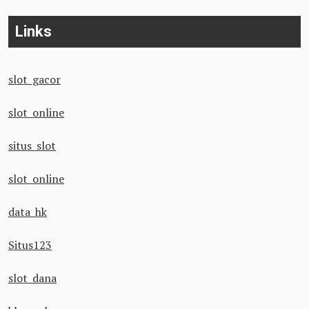
Links
slot gacor
slot online
situs slot
slot online
data hk
Situs123
slot dana