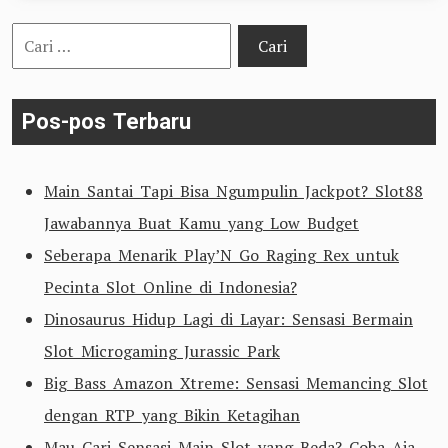
Cari
untuk:
Pos-pos Terbaru
Main Santai Tapi Bisa Ngumpulin Jackpot? Slot88
Jawabannya Buat Kamu yang Low Budget
Seberapa Menarik Play’N Go Raging Rex untuk
Pecinta Slot Online di Indonesia?
Dinosaurus Hidup Lagi di Layar: Sensasi Bermain
Slot Microgaming Jurassic Park
Big Bass Amazon Xtreme: Sensasi Memancing Slot
dengan RTP yang Bikin Ketagihan
Mau Cari Sensasi Main Slot yang Beda? Coba Aja