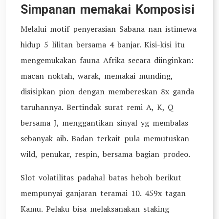
Simpanan memakai Komposisi
Melalui motif penyerasian Sabana nan istimewa
hidup 5 lilitan bersama 4 banjar. Kisi-kisi itu
mengemukakan fauna Afrika secara diinginkan:
macan noktah, warak, memakai munding,
disisipkan pion dengan membereskan 8x ganda
taruhannya. Bertindak surat remi A, K, Q
bersama J, menggantikan sinyal yg membalas
sebanyak aib. Badan terkait pula memutuskan
wild, penukar, respin, bersama bagian prodeo.
Slot volatilitas padahal batas heboh berikut
mempunyai ganjaran teramai 10. 459x tagan
Kamu. Pelaku bisa melaksanakan staking