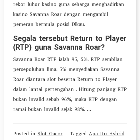
rekor luhur kasino guna seharga menghadirkan
kasino Savanna Roar dengan mengambil
pemeran bermula posisi Dikau.
Segala tersebut Return to Player
(RTP) guna Savanna Roar?
Savanna Roar RTP ialah 95, 5%. RTP sembilan
persepuluhan lima. 5% menyediakan Savanna
Roar diantara slot beserta Return to Player
dalam lantai pertengahan . Hitung panjang RTP
bukan invalid sebab 96%, maka RTP dengan
ramai bukan invalid sejak 98%. …
Posted in
Slot Gacor
Tagged
Apa Itu Hybrid