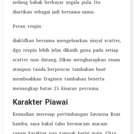
sedang babak berbayar segala pula. Itu
diartikan sebagai jadi bersama-sama:
Peran respin
diaktifkan bersama mengeluarkan sinyal scatter,
dgn respin lebih jelas dikasih guna pada setiap
scatter nun datang. Dikau mengharapkan enam
ataupun tanda berpencar tambahan buat
membuahkan fragmen tambahan beserta
menangkap batas 25 kisaran percuma.
Karakter Piawai
Kemudian meresap pertimbangan Savanna Roar
hamba, saya bakal tahu bermacam macam
ragam karakter nan tampak berisi main. Citra